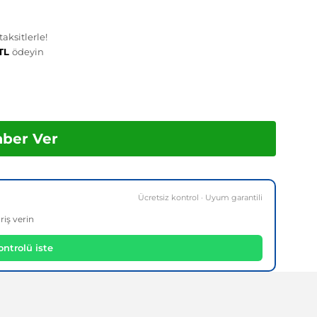
aksitlerle!
 TL
ödeyin
aber Ver
Ücretsiz kontrol · Uyum garantili
riş verin
ntrolü iste