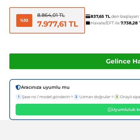
8.864,01 TL
837,65 TL
den başlayan t
%10
7.977,61 TL
Havale/EFT ile
7.738,28
Gelince H
Aracınıza uyumlu mu
Şase no / model gönderin
Uzman doğrular
Onaylı sipa
1
2
3
Uyumluluk ko