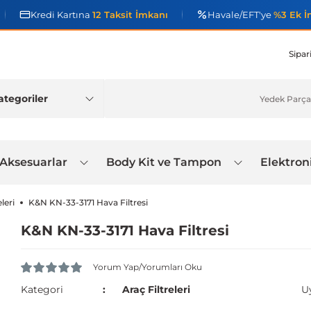
Kredi Kartına
12 Taksit İmkanı
Havale/EFT'ye
%3 Ek İ
Sipar
 Aksesuarlar
Body Kit ve Tampon
Elektron
leri
K&N KN-33-3171 Hava Filtresi
K&N KN-33-3171 Hava Filtresi
Yorum Yap/Yorumları Oku
Kategori
Araç Filtreleri
U