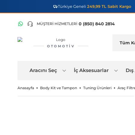
Türkiye Geneli
249,99 TL Sabit Kargo
0 (850) 840 2814
MÜŞTERİ HİZMETLERİ
OTOMOTIV
Aracını Seç
İç Aksesuarlar
Dış
Anasayfa
Body Kit ve Tampon
Tuning Ürünleri
Araç Filtre