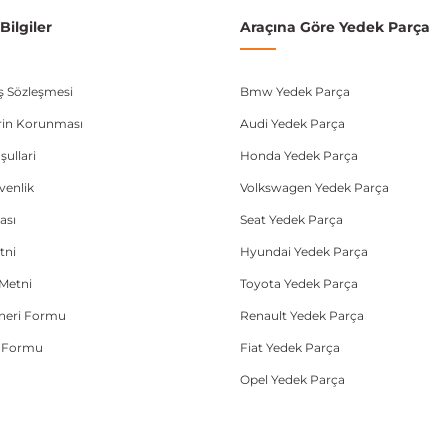
ilgiler
Araçına Göre Yedek Parça
ış Sözleşmesi
Bmw Yedek Parça
lerin Korunması
Audi Yedek Parça
şullari
Honda Yedek Parça
üvenlik
Volkswagen Yedek Parça
ası
Seat Yedek Parça
tni
Hyundai Yedek Parça
Metni
Toyota Yedek Parça
Öneri Formu
Renault Yedek Parça
e Formu
Fiat Yedek Parça
Opel Yedek Parça