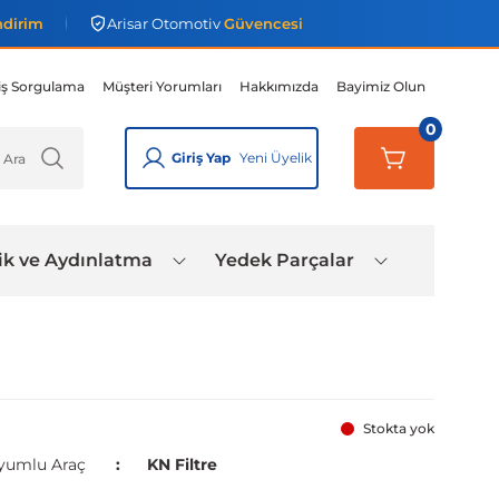
ndirim
Arisar Otomotiv
Güvencesi
iş Sorgulama
Müşteri Yorumları
Hakkımızda
Bayimiz Olun
0
Giriş Yap
Yeni Üyelik
ik ve Aydınlatma
Yedek Parçalar
Stokta yok
yumlu Araç
KN Filtre