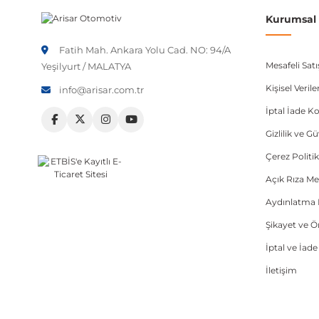
Kurumsal B
Fatih Mah. Ankara Yolu Cad. NO: 94/A
Mesafeli Sat
Yeşilyurt / MALATYA
Kişisel Veri
info@arisar.com.tr
İptal İade Ko
Gizlilik ve G
Çerez Politik
Açık Rıza Me
Aydınlatma 
Şikayet ve 
İptal ve İad
İletişim