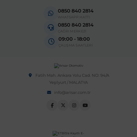
0850 840 2814
 Sistemleri
Vectra A 1988-1995
Talisman
SLK Serisi R172
Tempra
Matrix
WHATSAPP HATTI
0850 840 2814
ÇAĞRI MERKEZİ
 & Isıtma Sistemleri
Vectra B 1995-2002
Toros
SLK Serisi R173
Tipo
Santa Fe
09:00 - 18:00
ÇALIŞMA SAATLERİ
Vectra C 2002-2010
Trafic
Sprinter
Uno
Sonata
over
Vectra D 2009-2012
Twingo
V Class
Starex
Fatih Mah. Ankara Yolu Cad. NO: 94/A
Yeşilyurt / MALATYA
ntifiriz
Vivaro
Viano
Tucson
info@arisar.com.tr
ti
njeksiyon Sistemleri
Zafira
Vito W447
Vito W638