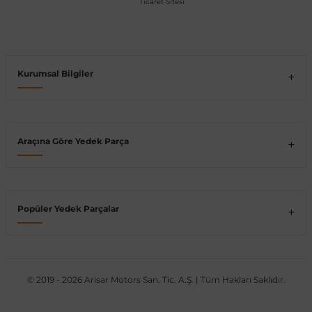
Vito W639
shi
X-Class W470
Kurumsal Bilgiler
Araçına Göre Yedek Parça
t
e
Popüler Yedek Parçalar
© 2019 - 2026 Arisar Motors San. Tic. A.Ş. | Tüm Hakları Saklıdır.