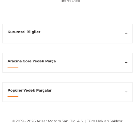
Vito W639
shi
X-Class W470
Kurumsal Bilgiler
Araçına Göre Yedek Parça
t
e
Popüler Yedek Parçalar
© 2019 - 2026 Arisar Motors San. Tic. A.Ş. | Tüm Hakları Saklıdır.