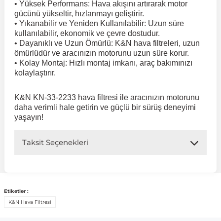
• Yüksek Performans: Hava akışını artırarak motor
gücünü yükseltir, hızlanmayı geliştirir.
• Yıkanabilir ve Yeniden Kullanılabilir: Uzun süre
 Koruma
Volkswagen Taigo
İnsignia
Ranger
R 12
GLK Serisi X204
Jumper
Panda
i30
Skystar
Peugeot 607
kullanılabilir, ekonomik ve çevre dostudur.
• Dayanıklı ve Uzun Ömürlü: K&N hava filtreleri, uzun
ömürlüdür ve aracınızın motorunu uzun süre korur.
Volkswagen Teramont
Kadett
Raptor
R 19
GLS Serisi X167
Jumpy
Punto
İ40
Sunny
Peugeot Bipper
• Kolay Montaj: Hızlı montaj imkanı, araç bakımınızı
kolaylaştırır.
Takozu
Volkswagen Tiguan
Meriva
S-Max
R 9-11
Metris
Nemo
Scudo
İoniq
Terrano
Peugeot Boxer
K&N KN-33-2233 hava filtresi ile aracınızın motorunu
daha verimli hale getirin ve güçlü bir sürüş deneyimi
yaşayın!
aza
Volkswagen Touareg
Mokka
Taunus
Safrane
ML Serisi W164
Saxo
Sedici
İx35
X-Trail
Peugeot Expert
Taksit Seçenekleri
i
en & Süspansiyon
Volkswagen Touran
Movano
Transit
Scenic
S Serisi W221
Spacetourer
Siena
İx45
Peugeot Partner
Volkswagen Transporter
Omega
Symbol
S Serisi W222
Xantia
Stilo
Kona
Peugeot RCZ
Etiketler :
K&N Hava Filtresi
 & Müşür
Volkswagen Volt
Tigra
Taliant
S Serisi W223
Xsara
Talento
Lavita
Peugeot Rifter