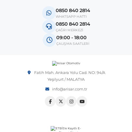
0850 840 2814
 Sistemleri
Vectra A 1988-1995
Talisman
SLK Serisi R172
Tempra
Matrix
WHATSAPP HATTI
0850 840 2814
ÇAĞRI MERKEZİ
 & Isıtma Sistemleri
Vectra B 1995-2002
Toros
SLK Serisi R173
Tipo
Santa Fe
09:00 - 18:00
ÇALIŞMA SAATLERİ
Vectra C 2002-2010
Trafic
Sprinter
Uno
Sonata
over
Vectra D 2009-2012
Twingo
V Class
Starex
Fatih Mah. Ankara Yolu Cad. NO: 94/A
Yeşilyurt / MALATYA
ntifiriz
Vivaro
Viano
Tucson
info@arisar.com.tr
ti
njeksiyon Sistemleri
Zafira
Vito W447
Vito W638