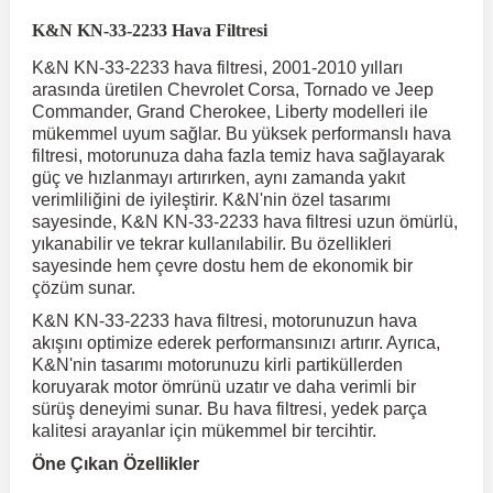
K&N KN-33-2233 Hava Filtresi
r
ç Aksesuarlar
ış Aksesuarlar
e Siren
aj & Şanzıman
Volkswagen Multivan
Corsa E 2014-2019
Audi TT
Suburban 2015-2020
Galaxy
Latitude
GLA Serisi W156
X7 Serisi
C6
Freemont
Pilot
Getz
Stonic
MX-6
NX Coupe
Peugeot 4007
Toyota Prius
Volvo XC60
K&N KN-33-2233 hava filtresi, 2001-2010 yılları
arasında üretilen Chevrolet Corsa, Tornado ve Jeep
Commander, Grand Cherokee, Liberty modelleri ile
ve Kolçak Aparatları
pağı ve Ayna Sinyalleri
ar
ör
aim
mükemmel uyum sağlar. Bu yüksek performanslı hava
Volkswagen Passat
Corsa F 2019 ve Sonrası
Tahoe 2000-2006
Grand C-Max
Master
GLA Serisi X156
Z Serisi
C8
Fullback
S2000
Grand Santa Fe
Venga
RX-8
Pathfinder
Peugeot 4008
Toyota Proace City
Volvo XC70
filtresi, motorunuza daha fazla temiz hava sağlayarak
güç ve hızlanmayı artırırken, aynı zamanda yakıt
verimliliğini de iyileştirir. K&N'nin özel tasarımı
 Kılıf ve Yastık
apakları
esuarları
ve Parçaları
rünler
Volkswagen Polo
Crossland
TrailBlazer 2011 ve Sonrası
Ka
Megane 1 1995-2003
GLB Serisi X247
Cactus
Kartal
ZR-V
H1
XCeed
XC-3
Patrol
Peugeot 405
Toyota RAV4
Volvo XC90
sayesinde, K&N KN-33-2233 hava filtresi uzun ömürlü,
yıkanabilir ve tekrar kullanılabilir. Bu özellikleri
sayesinde hem çevre dostu hem de ekonomik bir
ıtası
ı ve Parçaları
istemi
Volkswagen Scirocco
Crossland X
Trax 2013-2022
Kuga
Megane 2 2002-2008
GLC Serisi X243
Dispatch
Linea
H100
Primastar
Peugeot 406
Toyota Tacoma
çözüm sunar.
K&N KN-33-2233 hava filtresi, motorunuzun hava
o
gaj Ve Ara Atkı
şpiyel
mbası ve Parçaları
Volkswagen Sharan
Frontera
Trax 2023 ve Sonrası
Mondeo
Megane 3 2008-2016
GLC Serisi X253
DS4
Marea
H350
Primera
Peugeot 407
Toyota Venza
akışını optimize ederek performansınızı artırır. Ayrıca,
K&N'nin tasarımı motorunuzu kirli partiküllerden
koruyarak motor ömrünü uzatır ve daha verimli bir
sürüş deneyimi sunar. Bu hava filtresi, yedek parça
su
sesuarları
Plaka, Bagaj Lambası
it
Volkswagen T-Cross
Grandland
Mustang
Megane 4 2016-2024
GLE Coupe Serisi C292
DS5
Mirafiori
i10
Pulsar
Peugeot 5008
Toyota Verso
kalitesi arayanlar için mükemmel bir tercihtir.
Öne Çıkan Özellikler
 Dış Trim Parçaları
Volkswagen T-Roc
Grandland X
Puma
Modus
GLE Serisi W166
DS7
Palio
i20
Qashqai
Peugeot 508
Toyota Yaris