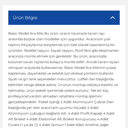
r
ç Aksesuarlar
ış Aksesuarlar
e Siren
aj & Şanzıman
Volkswagen Multivan
Corsa E 2014-2019
Audi TT
Suburban 2015-2020
Galaxy
Latitude
GLA Serisi W156
X7 Serisi
C6
Freemont
Pilot
Getz
Stonic
MX-6
NX Coupe
Peugeot 4007
Toyota Prius
Volvo XC60
Ürün Bilgisi
Basic Model Ara Atkı Bu ürün, aracın tavanıyla tavan rayı
ve Kolçak Aparatları
pağı ve Ayna Sinyalleri
ar
ör
aim
Volkswagen Passat
Corsa F 2019 ve Sonrası
Tahoe 2000-2006
Grand C-Max
Master
GLA Serisi X156
Z Serisi
C8
Fullback
S2000
Grand Santa Fe
Venga
RX-8
Pathfinder
Peugeot 4008
Toyota Proace City
Volvo XC70
arasında boşluk olan modeller için uygundur. Aracınızın yük
taşıma ihtiyaçlarınızı karşılamak için özel olarak tasarlanmış bir
üründür. Bisiklet taşıyıcı, kayak taşıyıcı, Roof Box gibi ekipmanları
 Kılıf ve Yastık
apakları
esuarları
ve Parçaları
rünler
Volkswagen Polo
Crossland
TrailBlazer 2011 ve Sonrası
Ka
Megane 1 1995-2003
GLB Serisi X247
Cactus
Kartal
ZR-V
H1
XCeed
XC-3
Patrol
Peugeot 405
Toyota RAV4
Volvo XC90
aracınıza monte etmek için gereklidir. Bu ürün, aracınızda
bulunan tavan raylarına kolayca monte edilir. Ancak tavan rayları
olmayan araçlarda kullanılamaz. Basic Model Ara Atkı'nın yüzey
ıtası
ı ve Parçaları
istemi
Volkswagen Scirocco
Crossland X
Trax 2013-2022
Kuga
Megane 2 2002-2008
GLC Serisi X243
Dispatch
Linea
H100
Primastar
Peugeot 406
Toyota Tacoma
kaplaması, dayanıklılık ve estetik için eloksal yöntemi kullanılır.
Siyah ve gri renk seçenekleri mevcuttur. Lütfen ilan başlığında
belirtilen renge dikkat ediniz. Ürünün montajı oldukça basittir ve
o
gaj Ve Ara Atkı
şpiyel
mbası ve Parçaları
Volkswagen Sharan
Frontera
Trax 2023 ve Sonrası
Mondeo
Megane 3 2008-2016
GLC Serisi X253
DS4
Marea
H350
Primera
Peugeot 407
Toyota Venza
talimatlar, ürün paketi içerisinde sizlere sunulur. Tek bir kişi,
profesyonel yardım almadan rahatlıkla montaj işlemini
gerçekleştirebilir. Paket İçeriği 2 Adet Alüminyum Çubuk (İlan
su
sesuarları
Plaka, Bagaj Lambası
it
Volkswagen T-Cross
Grandland
Mustang
Megane 4 2016-2024
GLE Coupe Serisi C292
DS5
Mirafiori
i10
Pulsar
Peugeot 5008
Toyota Verso
başlığında yer alan araca tam uyumlu ölçüde) 4 Adet
Alüminyum çubuğun bağlantı kiti. 4 Adet Profil Kapağı 4 Adet
Alt Braket 4 Adet Elastomer Alt Braket Koruyucusu 4 Adet
 Dış Trim Parçaları
Volkswagen T-Roc
Grandland X
Puma
Modus
GLE Serisi W166
DS7
Palio
i20
Qashqai
Peugeot 508
Toyota Yaris
Cıvata (+ ya da ⬡) 4 Adet Somun 1 Adet Allen Anahtar (eğer