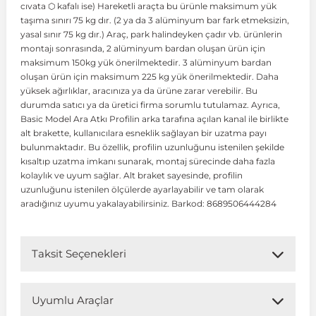
cıvata ⬡ kafalı ise) Hareketli araçta bu ürünle maksimum yük
taşıma sınırı 75 kg dır. (2 ya da 3 alüminyum bar fark etmeksizin,
yasal sınır 75 kg dır.) Araç, park halindeyken çadır vb. ürünlerin
 Koruma
Volkswagen Taigo
İnsignia
Ranger
R 12
GLK Serisi X204
Jumper
Panda
i30
Skystar
Peugeot 607
montajı sonrasında, 2 alüminyum bardan oluşan ürün için
maksimum 150kg yük önerilmektedir. 3 alüminyum bardan
oluşan ürün için maksimum 225 kg yük önerilmektedir. Daha
Volkswagen Teramont
Kadett
Raptor
R 19
GLS Serisi X167
Jumpy
Punto
İ40
Sunny
Peugeot Bipper
yüksek ağırlıklar, aracınıza ya da ürüne zarar verebilir. Bu
durumda satıcı ya da üretici firma sorumlu tutulamaz. Ayrıca,
Basic Model Ara Atkı Profilin arka tarafına açılan kanal ile birlikte
Takozu
Volkswagen Tiguan
Meriva
S-Max
R 9-11
Metris
Nemo
Scudo
İoniq
Terrano
Peugeot Boxer
alt brakette, kullanıcılara esneklik sağlayan bir uzatma payı
bulunmaktadır. Bu özellik, profilin uzunluğunu istenilen şekilde
kısaltıp uzatma imkanı sunarak, montaj sürecinde daha fazla
aza
Volkswagen Touareg
Mokka
Taunus
Safrane
ML Serisi W164
Saxo
Sedici
İx35
X-Trail
Peugeot Expert
kolaylık ve uyum sağlar. Alt braket sayesinde, profilin
uzunluğunu istenilen ölçülerde ayarlayabilir ve tam olarak
aradığınız uyumu yakalayabilirsiniz. Barkod: 8689506444284
i
en & Süspansiyon
Volkswagen Touran
Movano
Transit
Scenic
S Serisi W221
Spacetourer
Siena
İx45
Peugeot Partner
Taksit Seçenekleri
Volkswagen Transporter
Omega
Symbol
S Serisi W222
Xantia
Stilo
Kona
Peugeot RCZ
Uyumlu Araçlar
 & Müşür
Volkswagen Volt
Tigra
Taliant
S Serisi W223
Xsara
Talento
Lavita
Peugeot Rifter