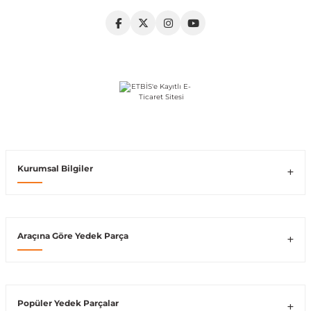
Vito W639
shi
X-Class W470
t
Kurumsal Bilgiler
e
Araçına Göre Yedek Parça
Popüler Yedek Parçalar