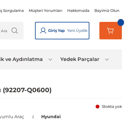
iş Sorgulama
Müşteri Yorumları
Hakkımızda
Bayimiz Olun
Giriş Yap
Yeni Üyelik
ik ve Aydınlatma
Yedek Parçalar
ı (92207-Q0600)
Stokta yok
yumlu Araç
Hyundai