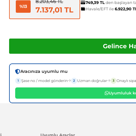
8.203,46 TL
749,39 TL
den başlayan ta
%13
7.137,01 TL
Havale/EFT ile
6.922,90 
Gelince H
Aracınıza uyumlu mu
Şase no / model gönderin
Uzman doğrular
Onaylı sipa
1
2
3
Uyumluluk ko
i
Uyumlu Araçlar