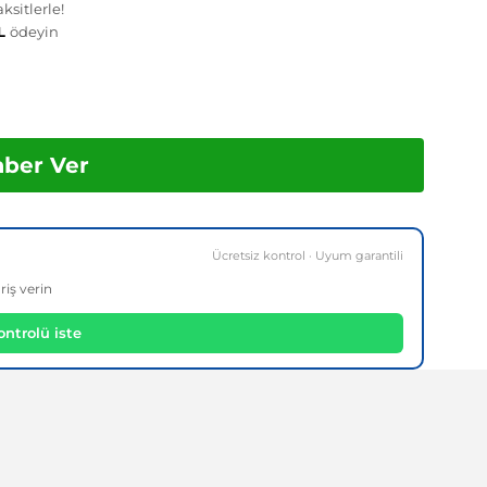
ksitlerle!
TL
ödeyin
aber Ver
Ücretsiz kontrol · Uyum garantili
riş verin
ntrolü iste