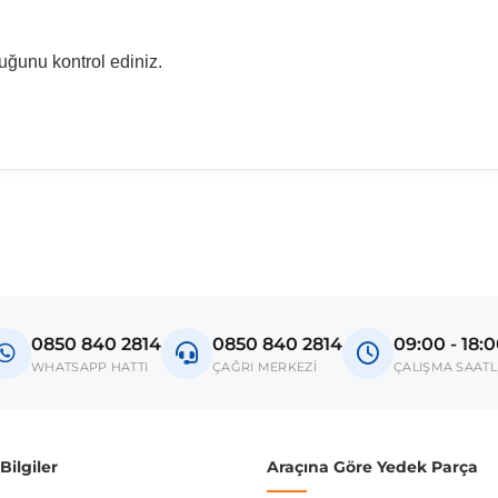
uğunu kontrol ediniz.
madan önce ürün görsellerini ve OEM numaralarını aracınız ile karşılaşt
Model
Bayon
0850 840 2814
0850 840 2814
09:00 - 18:
donanım ve kasa tipleri kullanabilmektedir. Sipariş vermeden önce OEM n
WHATSAPP HATTI
ÇAĞRI MERKEZİ
ÇALIŞMA SAATL
ilgiler
Araçına Göre Yedek Parça