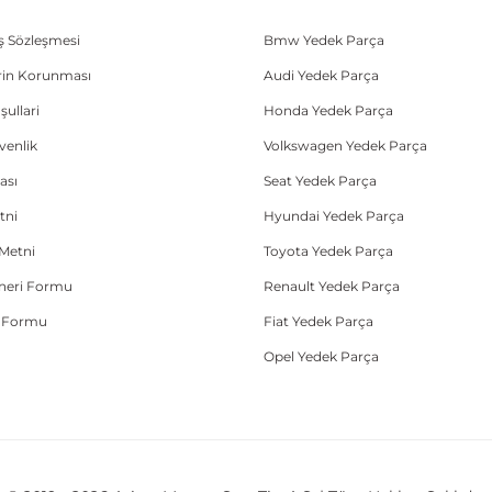
ış Sözleşmesi
Bmw Yedek Parça
lerin Korunması
Audi Yedek Parça
şullari
Honda Yedek Parça
üvenlik
Volkswagen Yedek Parça
ası
Seat Yedek Parça
tni
Hyundai Yedek Parça
Metni
Toyota Yedek Parça
Öneri Formu
Renault Yedek Parça
e Formu
Fiat Yedek Parça
Opel Yedek Parça