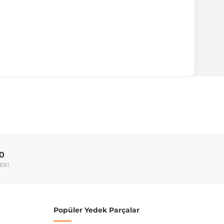
ırmanız tavsiye edilir.
Model Yılı
2021-
00
umarası veya şasi numarası ile uyumluluğu kontrol
ERİ
Popüler Yedek Parçalar