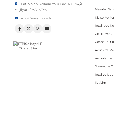
Fatih Mah. Ankara Yolu Cad. NO: 94/A
Mesafeli Sat
Yeşilyurt / MALATYA
Kişisel Veri
info@arisar.com.tr
İptal İade Ko
Gizlilik ve G
Çerez Politik
Açık Rıza Me
Aydınlatma 
Şikayet ve 
İptal ve İad
İletişim