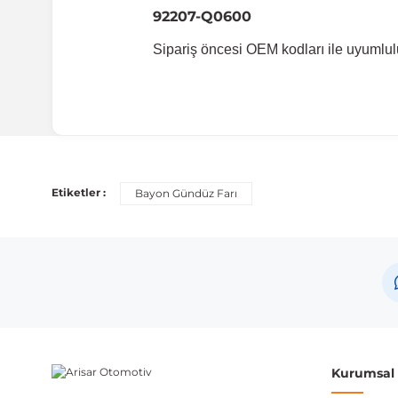
92207-Q0600
Sipariş öncesi OEM kodları ile uyumlul
Uyumlu Araç Modelleri
Bu ürün aşağıdaki araç modelleri ile uyumludur. Satın al
Etiketler :
Bayon Gündüz Farı
Marka
Hyundai
Not:
Araç üreticileri aynı model yılı içerisinde farklı 
etmeniz önerilir.
Kurumsal B