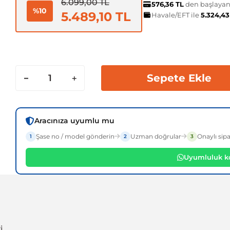
6.099,00 TL
576,36 TL
den başlayan 
%10
5.489,10 TL
Havale/EFT ile
5.324,4
Sepete Ekle
Aracınıza uyumlu mu
Şase no / model gönderin
Uzman doğrular
Onaylı sipa
1
2
3
Uyumluluk ko
i