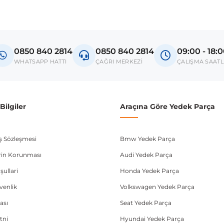
0850 840 2814
0850 840 2814
09:00 - 18:
WHATSAPP HATTI
ÇAĞRI MERKEZİ
ÇALIŞMA SAATL
ilgiler
Araçına Göre Yedek Parça
ış Sözleşmesi
Bmw Yedek Parça
lerin Korunması
Audi Yedek Parça
şullari
Honda Yedek Parça
üvenlik
Volkswagen Yedek Parça
ası
Seat Yedek Parça
tni
Hyundai Yedek Parça