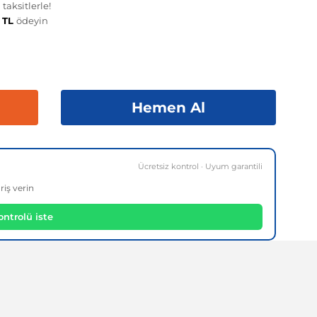
taksitlerle!
3 TL
ödeyin
Hemen Al
Ücretsiz kontrol · Uyum garantili
riş verin
ntrolü iste