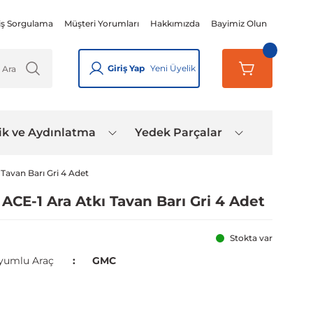
iş Sorgulama
Müşteri Yorumları
Hakkımızda
Bayimiz Olun
Giriş Yap
Yeni Üyelik
ik ve Aydınlatma
Yedek Parçalar
Tavan Barı Gri 4 Adet
CE-1 Ara Atkı Tavan Barı Gri 4 Adet
Stokta var
yumlu Araç
GMC