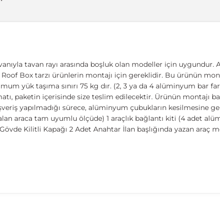
vanıyla tavan rayı arasında boşluk olan modeller için uygundur. A
ıcı, Roof Box tarzı ürünlerin montajı için gereklidir. Bu ürünün mont
imum yük taşıma sınırı 75 kg dır. (2, 3 ya da 4 alüminyum bar fark
 paketin içerisinde size teslim edilecektir. Ürünün montajı basit
ışveriş yapılmadığı sürece, alüminyum çubukların kesilmesine ger
lan araca tam uyumlu ölçüde) 1 araçlık bağlantı kiti (4 adet al
övde Kilitli Kapağı 2 Adet Anahtar İlan başlığında yazan araç m