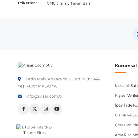
Etiketler :
GMC Jimmy Tavan Barı
Kurumsal B
Fatih Mah. Ankara Yolu Cad. NO: 94/A
Mesafeli Sat
Yeşilyurt / MALATYA
Kişisel Veri
info@arisar.com.tr
İptal İade Ko
Gizlilik ve G
Çerez Politik
Açık Rıza Me