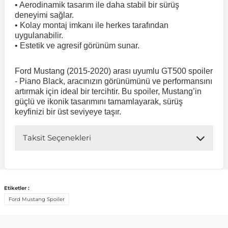
• Aerodinamik tasarım ile daha stabil bir sürüş
deneyimi sağlar.
• Kolay montaj imkanı ile herkes tarafından
 Koruma
Volkswagen Taigo
İnsignia
Ranger
R 12
GLK Serisi X204
Jumper
Panda
i30
Skystar
Peugeot 607
uygulanabilir.
• Estetik ve agresif görünüm sunar.
Volkswagen Teramont
Kadett
Raptor
R 19
GLS Serisi X167
Jumpy
Punto
İ40
Sunny
Peugeot Bipper
Ford Mustang (2015-2020) arası uyumlu GT500 spoiler
- Piano Black, aracınızın görünümünü ve performansını
Takozu
Volkswagen Tiguan
Meriva
S-Max
R 9-11
Metris
Nemo
Scudo
İoniq
Terrano
Peugeot Boxer
artırmak için ideal bir tercihtir. Bu spoiler, Mustang’in
güçlü ve ikonik tasarımını tamamlayarak, sürüş
keyfinizi bir üst seviyeye taşır.
aza
Volkswagen Touareg
Mokka
Taunus
Safrane
ML Serisi W164
Saxo
Sedici
İx35
X-Trail
Peugeot Expert
Taksit Seçenekleri
i
en & Süspansiyon
Volkswagen Touran
Movano
Transit
Scenic
S Serisi W221
Spacetourer
Siena
İx45
Peugeot Partner
Volkswagen Transporter
Omega
Symbol
S Serisi W222
Xantia
Stilo
Kona
Peugeot RCZ
Etiketler :
Ford Mustang Spoiler
 & Müşür
Volkswagen Volt
Tigra
Taliant
S Serisi W223
Xsara
Talento
Lavita
Peugeot Rifter