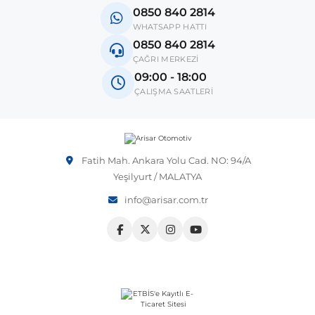
0850 840 2814
WHATSAPP HATTI
 Sistemleri
Vectra A 1988-1995
Talisman
SLK Serisi R172
Tempra
Matrix
0850 840 2814
ÇAĞRI MERKEZİ
 & Isıtma Sistemleri
Vectra B 1995-2002
Toros
SLK Serisi R173
Tipo
Santa Fe
09:00 - 18:00
ÇALIŞMA SAATLERİ
Vectra C 2002-2010
Trafic
Sprinter
Uno
Sonata
Fatih Mah. Ankara Yolu Cad. NO: 94/A
over
Vectra D 2009-2012
Twingo
V Class
Starex
Yeşilyurt / MALATYA
info@arisar.com.tr
ntifiriz
Vivaro
Viano
Tucson
ti
njeksiyon Sistemleri
Zafira
Vito W447
Vito W638