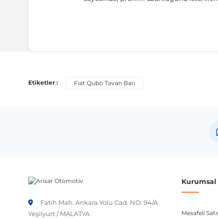
Uyumlu Araç Modelleri
Bu ürün aşağıdaki araç modelleri ile uyumludur. Satın al
Etiketler :
Fiat Qubo Tavan Barı
Marka
Fiat
Not:
Araç üreticileri aynı model yılı içerisinde farklı 
etmeniz önerilir.
Kurumsal B
Fatih Mah. Ankara Yolu Cad. NO: 94/A
Mesafeli Sat
Yeşilyurt / MALATYA