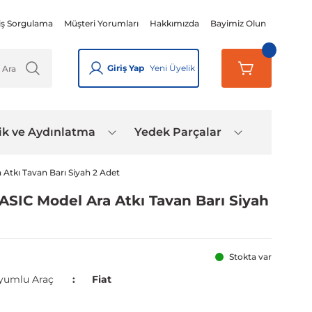
iş Sorgulama
Müşteri Yorumları
Hakkımızda
Bayimiz Olun
Giriş Yap
Yeni Üyelik
ik ve Aydınlatma
Yedek Parçalar
Atkı Tavan Barı Siyah 2 Adet
ASIC Model Ara Atkı Tavan Barı Siyah
Stokta var
yumlu Araç
Fiat