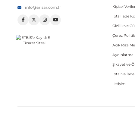
Kişisel Veri
info@arisar.com.tr
İptal İade Ko
Gizlilik ve G
Çerez Politik
Açık Rıza Me
Aydınlatma 
Şikayet ve 
İptal ve İad
İletişim