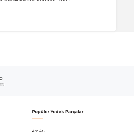
ırmanız tavsiye edilir.
Model Yılı
2008-2017
00
umarası veya şasi numarası ile uyumluluğu kontrol
ERİ
Popüler Yedek Parçalar
Ara Atkı