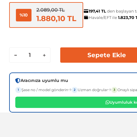
2.089,00 TL
197,41 TL
den başlayan ta
%10
1.880,10 TL
Havale/EFT ile
1.823,70
Sepete Ekle
Aracınıza uyumlu mu
Şase no / model gönderin
Uzman doğrular
Onaylı sipa
1
2
3
Uyumluluk ko