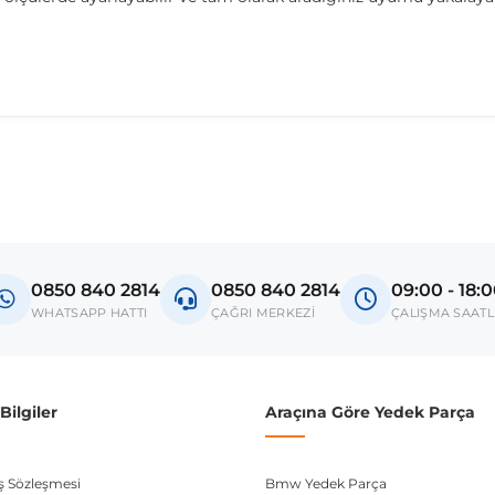
madan önce ürün görsellerini ve OEM numaralarını aracınız ile karşılaşt
Model
Qubo
0850 840 2814
0850 840 2814
09:00 - 18:
donanım ve kasa tipleri kullanabilmektedir. Sipariş vermeden önce OEM n
WHATSAPP HATTI
ÇAĞRI MERKEZİ
ÇALIŞMA SAATL
ilgiler
Araçına Göre Yedek Parça
ış Sözleşmesi
Bmw Yedek Parça