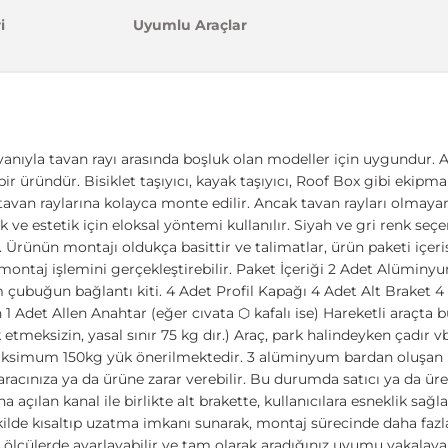
i
Uyumlu Araçlar
anıyla tavan rayı arasında boşluk olan modeller için uygundur. Ar
bir üründür. Bisiklet taşıyıcı, kayak taşıyıcı, Roof Box gibi ekip
 tavan raylarına kolayca monte edilir. Ancak tavan rayları olmaya
k ve estetik için eloksal yöntemi kullanılır. Siyah ve gri renk seç
. Ürünün montajı oldukça basittir ve talimatlar, ürün paketi içerisi
ontaj işlemini gerçekleştirebilir. Paket İçeriği 2 Adet Alüminyu
ubuğun bağlantı kiti. 4 Adet Profil Kapağı 4 Adet Alt Braket 
1 Adet Allen Anahtar (eğer cıvata ⬡ kafalı ise) Hareketli araçta
 etmeksizin, yasal sınır 75 kg dır.) Araç, park halindeyken çadır v
ksimum 150kg yük önerilmektedir. 3 alüminyum bardan oluşan
aracınıza ya da ürüne zarar verebilir. Bu durumda satıcı ya da ür
na açılan kanal ile birlikte alt brakette, kullanıcılara esneklik s
ekilde kısaltıp uzatma imkanı sunarak, montaj sürecinde daha fazl
n ölçülerde ayarlayabilir ve tam olarak aradığınız uyumu yakalay