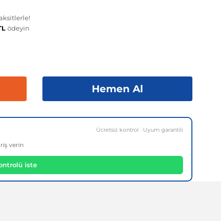
ksitlerle!
 TL
ödeyin
Hemen Al
Ücretsiz kontrol · Uyum garantili
riş verin
ntrolü iste