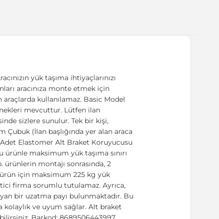
acınızın yük taşıma ihtiyaçlarınızı
manları aracınıza monte etmek için
n araçlarda kullanılamaz. Basic Model
enekleri mevcuttur. Lütfen ilan
nde sizlere sunulur. Tek bir kişi,
m Çubuk (İlan başlığında yer alan araca
4 Adet Elastomer Alt Braket Koruyucusu
 bu ürünle maksimum yük taşıma sınırı
b. ürünlerin montajı sonrasında, 2
 ürün için maksimum 225 kg yük
etici firma sorumlu tutulamaz. Ayrıca,
ağlayan bir uzatma payı bulunmaktadır. Bu
a kolaylık ve uyum sağlar. Alt braket
abilirsiniz. Barkod: 8689506443997