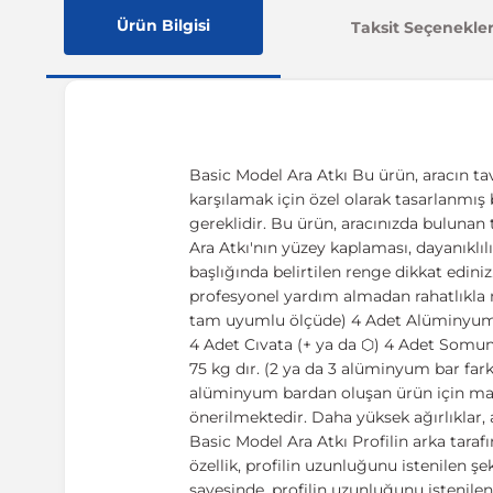
Ürün Bilgisi
Taksit Seçenekler
Basic Model Ara Atkı Bu ürün, aracın tav
karşılamak için özel olarak tasarlanmış 
gereklidir. Bu ürün, aracınızda bulunan
Ara Atkı'nın yüzey kaplaması, dayanıklılı
başlığında belirtilen renge dikkat ediniz
profesyonel yardım almadan rahatlıkla m
tam uyumlu ölçüde) 4 Adet Alüminyum ç
4 Adet Cıvata (+ ya da ⬡) 4 Adet Somun 
75 kg dır. (2 ya da 3 alüminyum bar fark
alüminyum bardan oluşan ürün için ma
önerilmektedir. Daha yüksek ağırlıklar, 
Basic Model Ara Atkı Profilin arka tarafı
özellik, profilin uzunluğunu istenilen ş
sayesinde, profilin uzunluğunu istenile