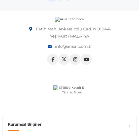
Vito W639
Fatih Mah. Ankara Yolu Cad. NO: 94/A
shi
X-Class W470
Yeşilyurt / MALATYA
info@arisar.com.tr
t
e
Kurumsal Bilgiler