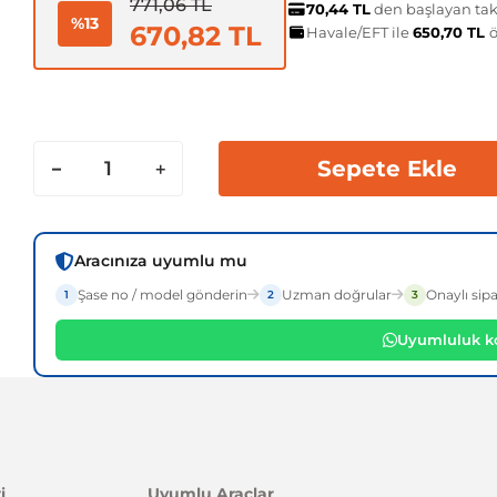
771,06 TL
70,44 TL
den başlayan taks
%13
670,82 TL
Havale/EFT ile
650,70 TL
Sepete Ekle
Aracınıza uyumlu mu
Şase no / model gönderin
Uzman doğrular
Onaylı sipa
1
2
3
Uyumluluk ko
i
Uyumlu Araçlar