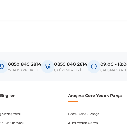
madan önce ürün görsellerini ve OEM numaralarını aracınız ile karşılaşt
Model
A4 B8
0850 840 2814
0850 840 2814
09:00 - 18:
donanım ve kasa tipleri kullanabilmektedir. Sipariş vermeden önce OEM n
WHATSAPP HATTI
ÇAĞRI MERKEZİ
ÇALIŞMA SAATL
ilgiler
Araçına Göre Yedek Parça
ış Sözleşmesi
Bmw Yedek Parça
lerin Korunması
Audi Yedek Parça