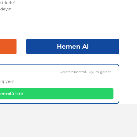
itlerle!
ödeyin
Hemen Al
Ücretsiz kontrol · Uyum garantili
riş verin
ntrolü iste