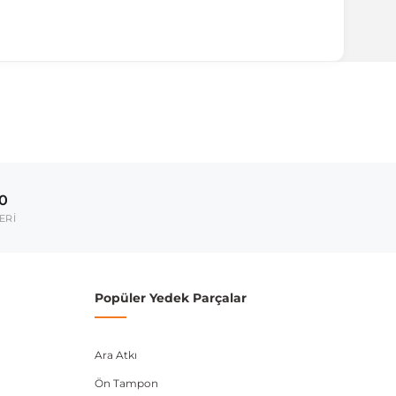
ırmanız tavsiye edilir.
Model Yılı
2008-2015
00
umarası veya şasi numarası ile uyumluluğu kontrol
ERİ
Popüler Yedek Parçalar
Ara Atkı
Ön Tampon