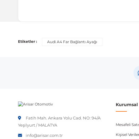
Uyumlu Araç Modelleri
Bu ürün aşağıdaki araç modelleri ile uyumludur. Satın al
Etiketler :
Audi A4 Far Bağlantı Ayağı
Marka
Audi
Not:
Araç üreticileri aynı model yılı içerisinde farklı 
etmeniz önerilir.
Kurumsal B
Fatih Mah. Ankara Yolu Cad. NO: 94/A
Mesafeli Sat
Yeşilyurt / MALATYA
Kişisel Veri
info@arisar.com.tr