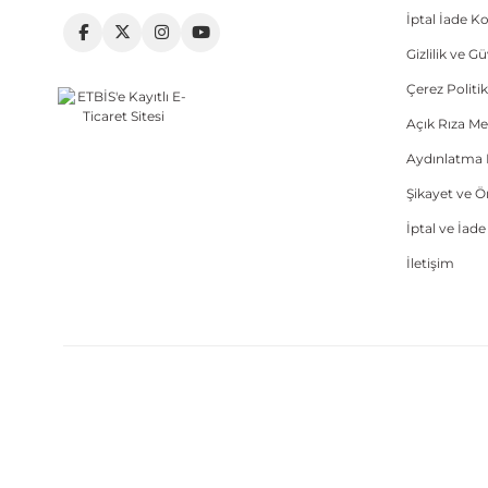
İptal İade Ko
Gizlilik ve G
Çerez Politik
Açık Rıza Me
Aydınlatma 
Şikayet ve 
İptal ve İad
İletişim