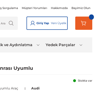
iş Sorgulama
Müşteri Yorumları
Hakkımızda
Bayimiz Olun
Giriş Yap
Yeni Üyelik
ik ve Aydınlatma
Yedek Parçalar
onrası Uyumlu
Stokta var
yumlu Araç
Audi