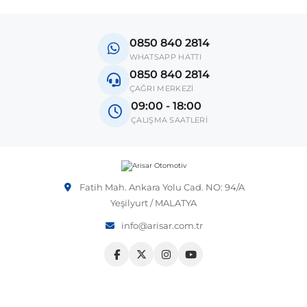
Vito W639
0850 840 2814
WHATSAPP HATTI
shi
X-Class W470
0850 840 2814
ÇAĞRI MERKEZİ
09:00 - 18:00
ÇALIŞMA SAATLERİ
t
Fatih Mah. Ankara Yolu Cad. NO: 94/A
e
Yeşilyurt / MALATYA
info@arisar.com.tr