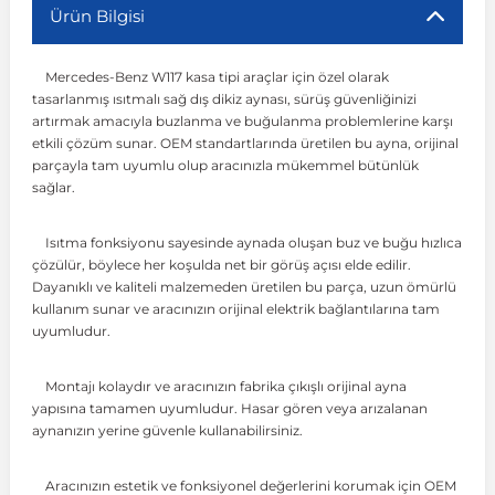
Ürün Bilgisi
r
ç Aksesuarlar
ış Aksesuarlar
e Siren
aj & Şanzıman
Volkswagen Multivan
Corsa E 2014-2019
Audi TT
Suburban 2015-2020
Galaxy
Latitude
GLA Serisi W156
X7 Serisi
C6
Freemont
Pilot
Getz
Stonic
MX-6
NX Coupe
Peugeot 4007
Toyota Prius
Volvo XC60
Mercedes-Benz W117 kasa tipi araçlar için özel olarak
tasarlanmış ısıtmalı sağ dış dikiz aynası, sürüş güvenliğinizi
artırmak amacıyla buzlanma ve buğulanma problemlerine karşı
ve Kolçak Aparatları
pağı ve Ayna Sinyalleri
ar
ör
aim
Volkswagen Passat
Corsa F 2019 ve Sonrası
Tahoe 2000-2006
Grand C-Max
Master
GLA Serisi X156
Z Serisi
C8
Fullback
S2000
Grand Santa Fe
Venga
RX-8
Pathfinder
Peugeot 4008
Toyota Proace City
Volvo XC70
etkili çözüm sunar. OEM standartlarında üretilen bu ayna, orijinal
parçayla tam uyumlu olup aracınızla mükemmel bütünlük
sağlar.
 Kılıf ve Yastık
apakları
esuarları
ve Parçaları
rünler
Volkswagen Polo
Crossland
TrailBlazer 2011 ve Sonrası
Ka
Megane 1 1995-2003
GLB Serisi X247
Cactus
Kartal
ZR-V
H1
XCeed
XC-3
Patrol
Peugeot 405
Toyota RAV4
Volvo XC90
Isıtma fonksiyonu sayesinde aynada oluşan buz ve buğu hızlıca
çözülür, böylece her koşulda net bir görüş açısı elde edilir.
ıtası
ı ve Parçaları
istemi
Volkswagen Scirocco
Crossland X
Trax 2013-2022
Kuga
Megane 2 2002-2008
GLC Serisi X243
Dispatch
Linea
H100
Primastar
Peugeot 406
Toyota Tacoma
Dayanıklı ve kaliteli malzemeden üretilen bu parça, uzun ömürlü
kullanım sunar ve aracınızın orijinal elektrik bağlantılarına tam
uyumludur.
o
gaj Ve Ara Atkı
şpiyel
mbası ve Parçaları
Volkswagen Sharan
Frontera
Trax 2023 ve Sonrası
Mondeo
Megane 3 2008-2016
GLC Serisi X253
DS4
Marea
H350
Primera
Peugeot 407
Toyota Venza
Montajı kolaydır ve aracınızın fabrika çıkışlı orijinal ayna
yapısına tamamen uyumludur. Hasar gören veya arızalanan
su
sesuarları
Plaka, Bagaj Lambası
it
Volkswagen T-Cross
Grandland
Mustang
Megane 4 2016-2024
GLE Coupe Serisi C292
DS5
Mirafiori
i10
Pulsar
Peugeot 5008
Toyota Verso
aynanızın yerine güvenle kullanabilirsiniz.
 Dış Trim Parçaları
Volkswagen T-Roc
Grandland X
Puma
Modus
GLE Serisi W166
DS7
Palio
i20
Qashqai
Peugeot 508
Toyota Yaris
Aracınızın estetik ve fonksiyonel değerlerini korumak için OEM