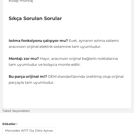
Kolay montaj
 Sistemleri
Vectra A 1988-1995
Talisman
SLK Serisi R172
Tempra
Matrix
Sıkça Sorulan Sorular
 & Isıtma Sistemleri
Vectra B 1995-2002
Toros
SLK Serisi R173
Tipo
Santa Fe
Isıtma fonksiyonu çalışıyor mu?
Evet, aynanın ısıtma sistemi
aracınızın orijinal elektrik sistemine tam uyumludur.
Vectra C 2002-2010
Trafic
Sprinter
Uno
Sonata
Montajı zor mu?
Hayır, aracınızın orijinal bağlantı noktalarına
tam uyumludur ve kolayca monte edilir.
over
Vectra D 2009-2012
Twingo
V Class
Starex
Bu parça orijinal mi?
OEM standartlarında üretilmiş olup orijinal
parçayla tam uyumludur.
ntifiriz
Vivaro
Viano
Tucson
ti
njeksiyon Sistemleri
Zafira
Vito W447
Taksit Seçenekleri
Etiketler :
Vito W638
Mercedes W117 Dış Dikiz Aynası