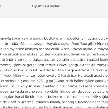
i
Uyumlu Araçlar
anıyla tavan rayı arasında boşluk olan modeller için uygundur. Ar
bir üründür. Bisiklet taşıyıcı, kayak taşıyıcı, Roof Box gibi ekip
 tavan raylarına kolayca monte edilir. Ancak tavan rayları olmaya
k ve estetik için eloksal yöntemi kullanılır. Siyah ve gri renk seç
. Ürünün montajı oldukça basittir ve talimatlar, ürün paketi içerisi
ontaj işlemini gerçekleştirebilir. Paket İçeriği 2 Adet Alüminyu
ubuğun bağlantı kiti. 4 Adet Profil Kapağı 4 Adet Alt Braket 
1 Adet Allen Anahtar (eğer cıvata ⬡ kafalı ise) Hareketli araçta
 etmeksizin, yasal sınır 75 kg dır.) Araç, park halindeyken çadır v
ksimum 150kg yük önerilmektedir. 3 alüminyum bardan oluşan
aracınıza ya da ürüne zarar verebilir. Bu durumda satıcı ya da ür
na açılan kanal ile birlikte alt brakette, kullanıcılara esneklik s
ekilde kısaltıp uzatma imkanı sunarak, montaj sürecinde daha fazl
n ölçülerde ayarlayabilir ve tam olarak aradığınız uyumu yakalay