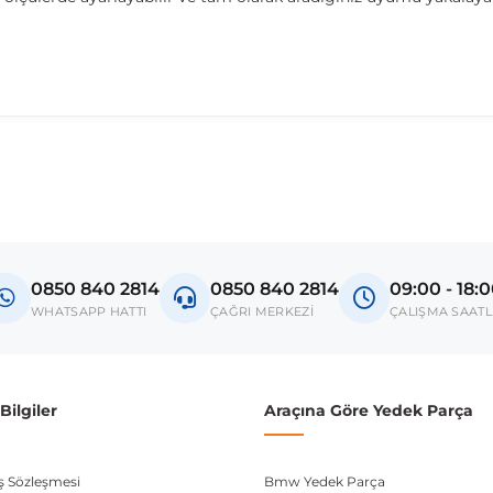
madan önce ürün görsellerini ve OEM numaralarını aracınız ile karşılaşt
celift
0850 840 2814
0850 840 2814
09:00 - 18:
donanım ve kasa tipleri kullanabilmektedir. Sipariş vermeden önce OEM n
WHATSAPP HATTI
ÇAĞRI MERKEZİ
ÇALIŞMA SAATL
ilgiler
Araçına Göre Yedek Parça
ış Sözleşmesi
Bmw Yedek Parça