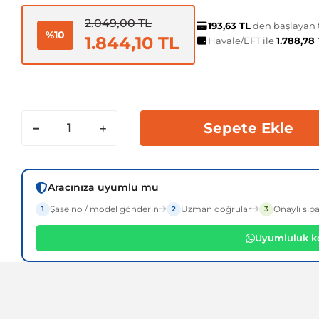
2.049,00 TL
193,63 TL
den başlayan t
%10
1.844,10 TL
Havale/EFT ile
1.788,78
Sepete Ekle
Aracınıza uyumlu mu
Şase no / model gönderin
Uzman doğrular
Onaylı sipa
1
2
3
Uyumluluk ko