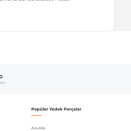
ırmanız tavsiye edilir.
Model Yılı
2010-2013
00
umarası veya şasi numarası ile uyumluluğu kontrol
ERİ
Popüler Yedek Parçalar
Ara Atkı