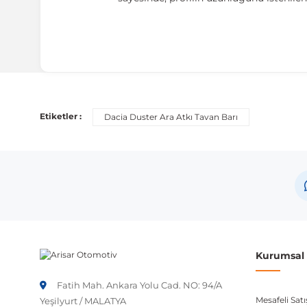
Uyumlu Araç Modelleri
Bu ürün aşağıdaki araç modelleri ile uyumludur. Satın al
Etiketler :
Dacia Duster Ara Atkı Tavan Barı
Marka
Model
Dacia
Duster HS Pre-Fa
Not:
Araç üreticileri aynı model yılı içerisinde farklı 
etmeniz önerilir.
Kurumsal B
Fatih Mah. Ankara Yolu Cad. NO: 94/A
Mesafeli Sat
Yeşilyurt / MALATYA