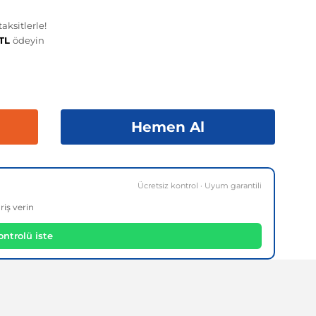
aksitlerle!
 TL
ödeyin
Hemen Al
Ücretsiz kontrol · Uyum garantili
riş verin
ntrolü iste