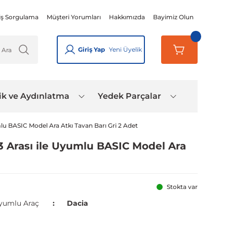
iş Sorgulama
Müşteri Yorumları
Hakkımızda
Bayimiz Olun
Giriş Yap
Yeni Üyelik
ik ve Aydınlatma
Yedek Parçalar
mlu BASIC Model Ara Atkı Tavan Barı Gri 2 Adet
13 Arası ile Uyumlu BASIC Model Ara
Stokta var
yumlu Araç
Dacia