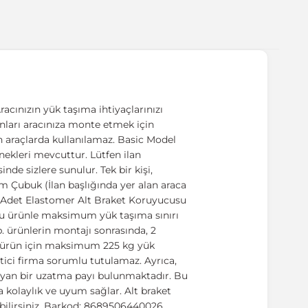
acınızın yük taşıma ihtiyaçlarınızı
manları aracınıza monte etmek için
n araçlarda kullanılamaz. Basic Model
enekleri mevcuttur. Lütfen ilan
nde sizlere sunulur. Tek bir kişi,
m Çubuk (İlan başlığında yer alan araca
4 Adet Elastomer Alt Braket Koruyucusu
 bu ürünle maksimum yük taşıma sınırı
b. ürünlerin montajı sonrasında, 2
 ürün için maksimum 225 kg yük
etici firma sorumlu tutulamaz. Ayrıca,
ağlayan bir uzatma payı bulunmaktadır. Bu
a kolaylık ve uyum sağlar. Alt braket
abilirsiniz. Barkod: 8689506440026