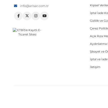
Kişisel Veri
info@arisar.com.tr
İptal İade Ko
Gizlilik ve G
Çerez Politik
Açık Rıza Me
Aydınlatma 
Şikayet ve 
İptal ve İad
İletişim