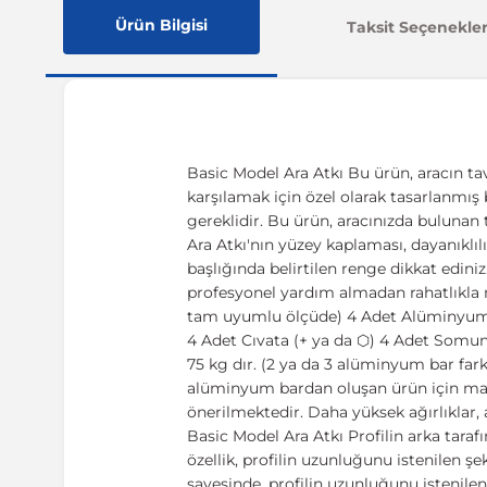
Ürün Bilgisi
Taksit Seçenekler
Basic Model Ara Atkı Bu ürün, aracın tav
karşılamak için özel olarak tasarlanmış 
gereklidir. Bu ürün, aracınızda bulunan
Ara Atkı'nın yüzey kaplaması, dayanıklılı
başlığında belirtilen renge dikkat ediniz
profesyonel yardım almadan rahatlıkla m
tam uyumlu ölçüde) 4 Adet Alüminyum ç
4 Adet Cıvata (+ ya da ⬡) 4 Adet Somun 
75 kg dır. (2 ya da 3 alüminyum bar fark
alüminyum bardan oluşan ürün için ma
önerilmektedir. Daha yüksek ağırlıklar, 
Basic Model Ara Atkı Profilin arka tarafı
özellik, profilin uzunluğunu istenilen ş
sayesinde, profilin uzunluğunu istenile