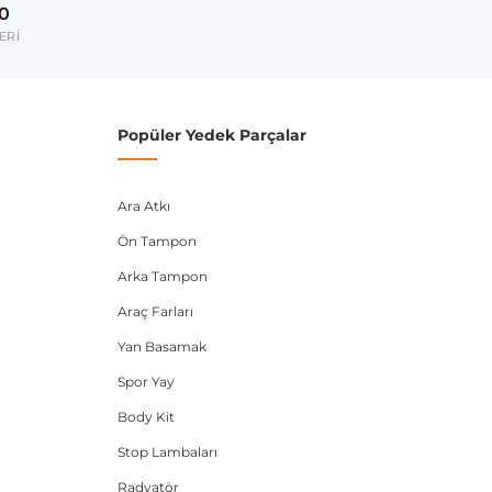
00
2011-2014
ERİ
umarası veya şasi numarası ile uyumluluğu kontrol
Popüler Yedek Parçalar
Ara Atkı
Ön Tampon
Arka Tampon
Araç Farları
Yan Basamak
Spor Yay
Body Kit
Stop Lambaları
Radyatör