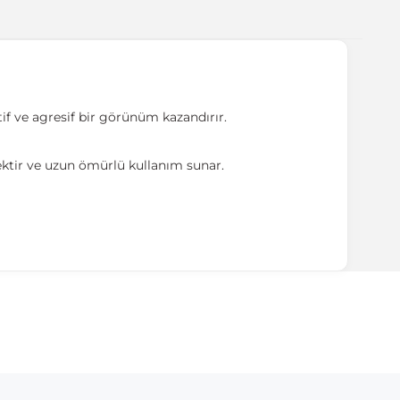
f ve agresif bir görünüm kazandırır.
sektir ve uzun ömürlü kullanım sunar.
ırmanız tavsiye edilir.
Model Yılı
2011-2014