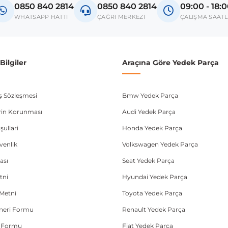
0850 840 2814
0850 840 2814
09:00 - 18:
Thema
WHATSAPP HATTI
ÇAĞRI MERKEZİ
ÇALIŞMA SAATL
donanım ve kasa tipleri kullanabilmektedir. Sipariş vermeden önce OEM n
ilgiler
Araçına Göre Yedek Parça
ış Sözleşmesi
Bmw Yedek Parça
lerin Korunması
Audi Yedek Parça
şullari
Honda Yedek Parça
üvenlik
Volkswagen Yedek Parça
ası
Seat Yedek Parça
tni
Hyundai Yedek Parça
Metni
Toyota Yedek Parça
Öneri Formu
Renault Yedek Parça
e Formu
Fiat Yedek Parça