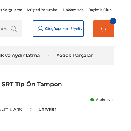
iş Sorgulama
Müşteri Yorumları
Hakkımızda
Bayimiz Olun
Giriş Yap
Yeni Üyelik
ik ve Aydınlatma
Yedek Parçalar
4 SRT Tip Ön Tampon
Stokta var
yumlu Araç
Chrysler