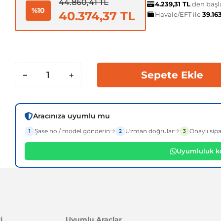
44.860,41 TL
4.239,31 TL
den başla
%10
40.374,37 TL
Havale/EFT ile
39.16
Sepete Ekle
Aracınıza uyumlu mu
Şase no / model gönderin
Uzman doğrular
Onaylı sipa
1
2
3
Uyumluluk ko
i
Uyumlu Araçlar