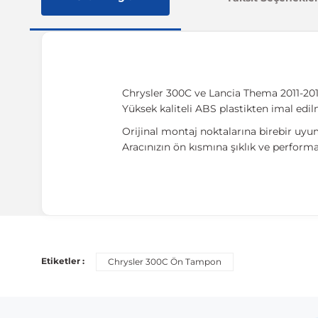
Chrysler 300C ve Lancia Thema 2011-201
Yüksek kaliteli ABS plastikten imal edilm
Orijinal montaj noktalarına birebir uyu
Aracınızın ön kısmına şıklık ve perform
Uyumlu Araç Modelleri
Bu ürün aşağıdaki araç modelleri ile uyumludur. Satın al
Etiketler :
Chrysler 300C Ön Tampon
Marka
Chrysler