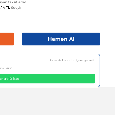
yan taksitlerle!
3,14 TL
ödeyin
Hemen Al
Ücretsiz kontrol · Uyum garantili
riş verin
ntrolü iste