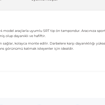
4 model araçlarla uyumlu SRT tip ön tampondur. Aracınıza sporti
iş olup dayanıklı ve hafiftir.
m sağlar, kolayca monte edilir. Darbelere karşı dayanıklılığı yük
ans görünümü katmak isteyenler için idealdir.
madan önce ürün görsellerini ve OEM numaralarını aracınız ile karşılaşt
Model
300C