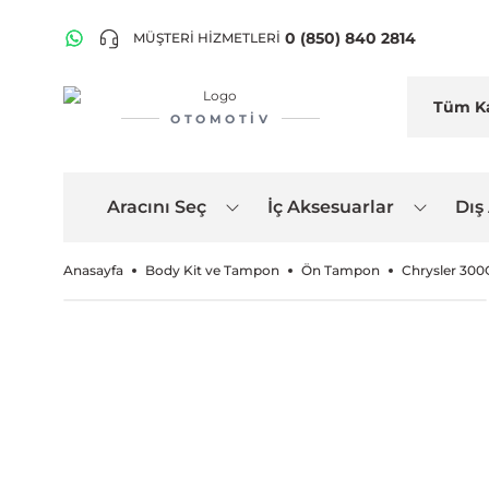
0 (850) 840 2814
MÜŞTERİ HİZMETLERİ
OTOMOTIV
Aracını Seç
İç Aksesuarlar
Dış
Anasayfa
Body Kit ve Tampon
Ön Tampon
Chrysler 300