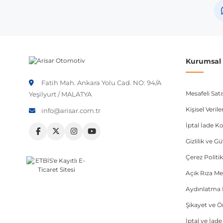
Lancia
Not:
Araç üreticileri aynı model yılı içerisinde farklı 
etmeniz önerilir.
Kurumsal B
Fatih Mah. Ankara Yolu Cad. NO: 94/A
Mesafeli Sat
Yeşilyurt / MALATYA
Kişisel Veri
info@arisar.com.tr
İptal İade Ko
Gizlilik ve G
Çerez Politik
Açık Rıza Me
Aydınlatma 
Şikayet ve 
İptal ve İad