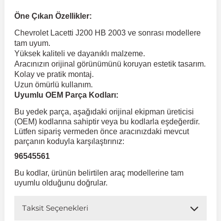
Öne Çıkan Özellikler:
 Koruma
Volkswagen Taigo
İnsignia
Ranger
R 12
GLK Serisi X204
Jumper
Panda
i30
Skystar
Peugeot 607
Chevrolet Lacetti J200 HB 2003 ve sonrası modellere
tam uyum.
Yüksek kaliteli ve dayanıklı malzeme.
Volkswagen Teramont
Kadett
Raptor
R 19
GLS Serisi X167
Jumpy
Punto
İ40
Sunny
Peugeot Bipper
Aracınızın orijinal görünümünü koruyan estetik tasarım.
Kolay ve pratik montaj.
Uzun ömürlü kullanım.
Takozu
Volkswagen Tiguan
Meriva
S-Max
R 9-11
Metris
Nemo
Scudo
İoniq
Terrano
Peugeot Boxer
Uyumlu OEM Parça Kodları:
Bu yedek parça, aşağıdaki orijinal ekipman üreticisi
aza
Volkswagen Touareg
Mokka
Taunus
Safrane
ML Serisi W164
Saxo
Sedici
İx35
X-Trail
Peugeot Expert
(OEM) kodlarına sahiptir veya bu kodlarla eşdeğerdir.
Lütfen sipariş vermeden önce aracınızdaki mevcut
parçanın koduyla karşılaştırınız:
i
en & Süspansiyon
Volkswagen Touran
Movano
Transit
Scenic
S Serisi W221
Spacetourer
Siena
İx45
Peugeot Partner
96545561
Bu kodlar, ürünün belirtilen araç modellerine tam
Volkswagen Transporter
Omega
Symbol
S Serisi W222
Xantia
Stilo
Kona
Peugeot RCZ
uyumlu olduğunu doğrular.
Taksit Seçenekleri
 & Müşür
Volkswagen Volt
Tigra
Taliant
S Serisi W223
Xsara
Talento
Lavita
Peugeot Rifter