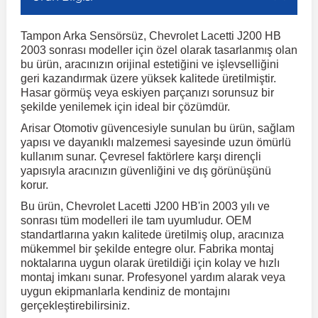
Tampon Arka Sensörsüz, Chevrolet Lacetti J200 HB
r
ç Aksesuarlar
ış Aksesuarlar
e Siren
aj & Şanzıman
Volkswagen Multivan
Corsa E 2014-2019
Audi TT
Suburban 2015-2020
Galaxy
Latitude
GLA Serisi W156
X7 Serisi
C6
Freemont
Pilot
Getz
Stonic
MX-6
NX Coupe
Peugeot 4007
Toyota Prius
Volvo XC60
2003 sonrası modeller için özel olarak tasarlanmış olan
bu ürün, aracınızın orijinal estetiğini ve işlevselliğini
geri kazandırmak üzere yüksek kalitede üretilmiştir.
ve Kolçak Aparatları
pağı ve Ayna Sinyalleri
ar
ör
aim
Volkswagen Passat
Corsa F 2019 ve Sonrası
Tahoe 2000-2006
Grand C-Max
Master
GLA Serisi X156
Z Serisi
C8
Fullback
S2000
Grand Santa Fe
Venga
RX-8
Pathfinder
Peugeot 4008
Toyota Proace City
Volvo XC70
Hasar görmüş veya eskiyen parçanızı sorunsuz bir
şekilde yenilemek için ideal bir çözümdür.
Arisar Otomotiv güvencesiyle sunulan bu ürün, sağlam
 Kılıf ve Yastık
apakları
esuarları
ve Parçaları
rünler
Volkswagen Polo
Crossland
TrailBlazer 2011 ve Sonrası
Ka
Megane 1 1995-2003
GLB Serisi X247
Cactus
Kartal
ZR-V
H1
XCeed
XC-3
Patrol
Peugeot 405
Toyota RAV4
Volvo XC90
yapısı ve dayanıklı malzemesi sayesinde uzun ömürlü
kullanım sunar. Çevresel faktörlere karşı dirençli
yapısıyla aracınızın güvenliğini ve dış görünüşünü
ıtası
ı ve Parçaları
istemi
Volkswagen Scirocco
Crossland X
Trax 2013-2022
Kuga
Megane 2 2002-2008
GLC Serisi X243
Dispatch
Linea
H100
Primastar
Peugeot 406
Toyota Tacoma
korur.
Bu ürün, Chevrolet Lacetti J200 HB'in 2003 yılı ve
o
gaj Ve Ara Atkı
şpiyel
mbası ve Parçaları
sonrası tüm modelleri ile tam uyumludur. OEM
Volkswagen Sharan
Frontera
Trax 2023 ve Sonrası
Mondeo
Megane 3 2008-2016
GLC Serisi X253
DS4
Marea
H350
Primera
Peugeot 407
Toyota Venza
standartlarına yakın kalitede üretilmiş olup, aracınıza
mükemmel bir şekilde entegre olur. Fabrika montaj
noktalarına uygun olarak üretildiği için kolay ve hızlı
su
sesuarları
Plaka, Bagaj Lambası
it
Volkswagen T-Cross
Grandland
Mustang
Megane 4 2016-2024
GLE Coupe Serisi C292
DS5
Mirafiori
i10
Pulsar
Peugeot 5008
Toyota Verso
montaj imkanı sunar. Profesyonel yardım alarak veya
uygun ekipmanlarla kendiniz de montajını
gerçekleştirebilirsiniz.
 Dış Trim Parçaları
Volkswagen T-Roc
Grandland X
Puma
Modus
GLE Serisi W166
DS7
Palio
i20
Qashqai
Peugeot 508
Toyota Yaris