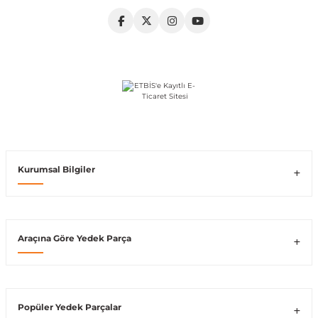
Vito W639
shi
X-Class W470
t
Kurumsal Bilgiler
e
Araçına Göre Yedek Parça
Popüler Yedek Parçalar