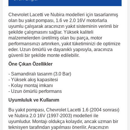
Chevrolet Lacetti ve Nubira modelleri için tasarlanmış
r
ç Aksesuarlar
ış Aksesuarlar
e Siren
aj & Şanzıman
Volkswagen Multivan
Corsa E 2014-2019
Audi TT
Suburban 2015-2020
Galaxy
Latitude
GLA Serisi W156
X7 Serisi
C6
Freemont
Pilot
Getz
Stonic
MX-6
NX Coupe
Peugeot 4007
Toyota Prius
Volvo XC60
olan bu yakıt pompası, 1.6 ve 2.0 16V motorlarla
uyumlu çalışarak aracınızın yakıt sisteminin verimli bir
şekilde çalışmasını sağlar. Yüksek kaliteli
ve Kolçak Aparatları
pağı ve Ayna Sinyalleri
ar
ör
aim
Volkswagen Passat
Corsa F 2019 ve Sonrası
Tahoe 2000-2006
Grand C-Max
Master
GLA Serisi X156
Z Serisi
C8
Fullback
S2000
Grand Santa Fe
Venga
RX-8
Pathfinder
Peugeot 4008
Toyota Proace City
Volvo XC70
malzemelerden üretilmiş olan bu parça, motor
performansınızı artırırken, yakıt tüketiminizi de optimize
eder. Uzun ömürlü ve dayanıklı yapısıyla, aracınıza
 Kılıf ve Yastık
apakları
esuarları
ve Parçaları
rünler
Volkswagen Polo
Crossland
TrailBlazer 2011 ve Sonrası
Ka
Megane 1 1995-2003
GLB Serisi X247
Cactus
Kartal
ZR-V
H1
XCeed
XC-3
Patrol
Peugeot 405
Toyota RAV4
Volvo XC90
güvenli bir şekilde monte edilebilir.
Öne Çıkan Özellikler
ıtası
ı ve Parçaları
istemi
Volkswagen Scirocco
Crossland X
Trax 2013-2022
Kuga
Megane 2 2002-2008
GLC Serisi X243
Dispatch
Linea
H100
Primastar
Peugeot 406
Toyota Tacoma
- Samandiralı tasarım (3.0 Bar)
- Yüksek akış kapasitesi
- Kolay montaj imkanı
o
gaj Ve Ara Atkı
şpiyel
mbası ve Parçaları
Volkswagen Sharan
Frontera
Trax 2023 ve Sonrası
Mondeo
Megane 3 2008-2016
GLC Serisi X253
DS4
Marea
H350
Primera
Peugeot 407
Toyota Venza
- Uzun ömürlü performans
Uyumluluk ve Kullanım
su
sesuarları
Plaka, Bagaj Lambası
it
Volkswagen T-Cross
Grandland
Mustang
Megane 4 2016-2024
GLE Coupe Serisi C292
DS5
Mirafiori
i10
Pulsar
Peugeot 5008
Toyota Verso
Bu yakıt pompası, Chevrolet Lacetti 1.6 (2004 sonrası)
ve Nubira 2.0 16V (1997-2003) modelleri ile
uyumludur. Montajı oldukça kolaydır, ancak uzman bir
 Dış Trim Parçaları
Volkswagen T-Roc
Grandland X
Puma
Modus
GLE Serisi W166
DS7
Palio
i20
Qashqai
Peugeot 508
Toyota Yaris
teknisyen tarafından yapılması önerilir. Aracınızın