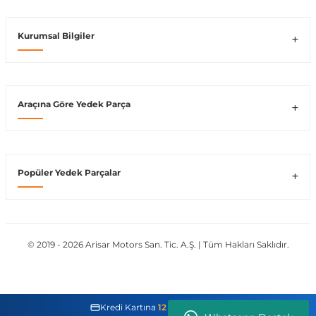
Kurumsal Bilgiler
ong
Araçına Göre Yedek Parça
Popüler Yedek Parçalar
© 2019 - 2026 Arisar Motors San. Tic. A.Ş. | Tüm Hakları Saklıdır.
Kredi Kartına
12 Taksit İmkanı