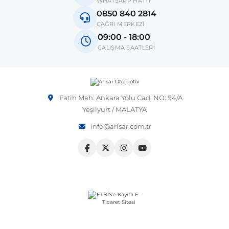
WHATSAPP HATTI
0850 840 2814
Vito W639
ÇAĞRI MERKEZİ
09:00 - 18:00
ÇALIŞMA SAATLERİ
shi
X-Class W470
Fatih Mah. Ankara Yolu Cad. NO: 94/A
Yeşilyurt / MALATYA
t
info@arisar.com.tr
e