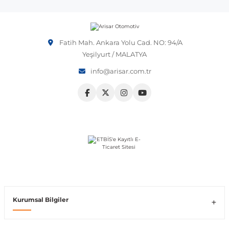
Vito W639
Fatih Mah. Ankara Yolu Cad. NO: 94/A
shi
X-Class W470
Yeşilyurt / MALATYA
info@arisar.com.tr
t
e
Kurumsal Bilgiler