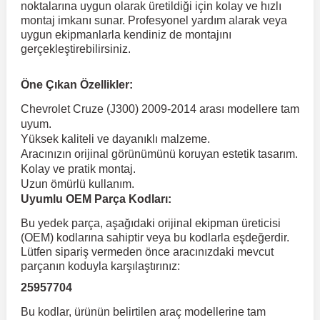
noktalarına uygun olarak üretildiği için kolay ve hızlı
montaj imkanı sunar. Profesyonel yardım alarak veya
uygun ekipmanlarla kendiniz de montajını
 Koruma
Volkswagen Taigo
İnsignia
Ranger
R 12
GLK Serisi X204
Jumper
Panda
i30
Skystar
Peugeot 607
gerçekleştirebilirsiniz.
Volkswagen Teramont
Kadett
Raptor
R 19
GLS Serisi X167
Jumpy
Punto
İ40
Sunny
Peugeot Bipper
Öne Çıkan Özellikler:
Chevrolet Cruze (J300) 2009-2014 arası modellere tam
uyum.
Takozu
Volkswagen Tiguan
Meriva
S-Max
R 9-11
Metris
Nemo
Scudo
İoniq
Terrano
Peugeot Boxer
Yüksek kaliteli ve dayanıklı malzeme.
Aracınızın orijinal görünümünü koruyan estetik tasarım.
Kolay ve pratik montaj.
aza
Volkswagen Touareg
Mokka
Taunus
Safrane
ML Serisi W164
Saxo
Sedici
İx35
X-Trail
Peugeot Expert
Uzun ömürlü kullanım.
Uyumlu OEM Parça Kodları:
i
en & Süspansiyon
Volkswagen Touran
Movano
Transit
Scenic
S Serisi W221
Spacetourer
Siena
İx45
Peugeot Partner
Bu yedek parça, aşağıdaki orijinal ekipman üreticisi
(OEM) kodlarına sahiptir veya bu kodlarla eşdeğerdir.
Lütfen sipariş vermeden önce aracınızdaki mevcut
Volkswagen Transporter
Omega
Symbol
S Serisi W222
Xantia
Stilo
Kona
Peugeot RCZ
parçanın koduyla karşılaştırınız:
25957704
 & Müşür
Volkswagen Volt
Tigra
Taliant
S Serisi W223
Xsara
Talento
Lavita
Peugeot Rifter
Bu kodlar, ürünün belirtilen araç modellerine tam