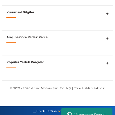
Vito W639
Kurumsal Bilgiler
shi
X-Class W470
Araçına Göre Yedek Parça
t
Popüler Yedek Parçalar
e
© 2019 - 2026 Arisar Motors San. Tic. A.Ş. | Tüm Hakları Saklıdır.
Kredi Kartına
12 Taksit İmkanı
Whatsapp Destek