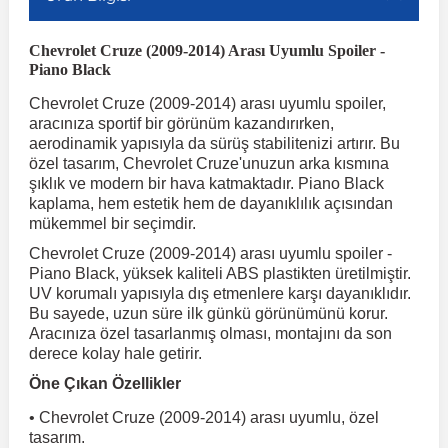
Chevrolet Cruze (2009-2014) Arası Uyumlu Spoiler -
r
ç Aksesuarlar
ış Aksesuarlar
e Siren
aj & Şanzıman
Volkswagen Multivan
Corsa E 2014-2019
Audi TT
Suburban 2015-2020
Galaxy
Latitude
GLA Serisi W156
X7 Serisi
C6
Freemont
Pilot
Getz
Stonic
MX-6
NX Coupe
Peugeot 4007
Toyota Prius
Volvo XC60
Piano Black
Chevrolet Cruze (2009-2014) arası uyumlu spoiler,
ve Kolçak Aparatları
pağı ve Ayna Sinyalleri
ar
ör
aim
Volkswagen Passat
Corsa F 2019 ve Sonrası
Tahoe 2000-2006
Grand C-Max
Master
GLA Serisi X156
Z Serisi
C8
Fullback
S2000
Grand Santa Fe
Venga
RX-8
Pathfinder
Peugeot 4008
Toyota Proace City
Volvo XC70
aracınıza sportif bir görünüm kazandırırken,
aerodinamik yapısıyla da sürüş stabilitenizi artırır. Bu
özel tasarım, Chevrolet Cruze'unuzun arka kısmına
şıklık ve modern bir hava katmaktadır. Piano Black
 Kılıf ve Yastık
apakları
esuarları
ve Parçaları
rünler
Volkswagen Polo
Crossland
TrailBlazer 2011 ve Sonrası
Ka
Megane 1 1995-2003
GLB Serisi X247
Cactus
Kartal
ZR-V
H1
XCeed
XC-3
Patrol
Peugeot 405
Toyota RAV4
Volvo XC90
kaplama, hem estetik hem de dayanıklılık açısından
mükemmel bir seçimdir.
ıtası
ı ve Parçaları
istemi
Volkswagen Scirocco
Crossland X
Trax 2013-2022
Kuga
Megane 2 2002-2008
GLC Serisi X243
Dispatch
Linea
H100
Primastar
Peugeot 406
Toyota Tacoma
Chevrolet Cruze (2009-2014) arası uyumlu spoiler -
Piano Black, yüksek kaliteli ABS plastikten üretilmiştir.
UV korumalı yapısıyla dış etmenlere karşı dayanıklıdır.
o
gaj Ve Ara Atkı
şpiyel
mbası ve Parçaları
Volkswagen Sharan
Frontera
Trax 2023 ve Sonrası
Mondeo
Megane 3 2008-2016
GLC Serisi X253
DS4
Marea
H350
Primera
Peugeot 407
Toyota Venza
Bu sayede, uzun süre ilk günkü görünümünü korur.
Aracınıza özel tasarlanmış olması, montajını da son
derece kolay hale getirir.
su
sesuarları
Plaka, Bagaj Lambası
it
Volkswagen T-Cross
Grandland
Mustang
Megane 4 2016-2024
GLE Coupe Serisi C292
DS5
Mirafiori
i10
Pulsar
Peugeot 5008
Toyota Verso
Öne Çıkan Özellikler
• Chevrolet Cruze (2009-2014) arası uyumlu, özel
 Dış Trim Parçaları
Volkswagen T-Roc
Grandland X
Puma
Modus
GLE Serisi W166
DS7
Palio
i20
Qashqai
Peugeot 508
Toyota Yaris
tasarım.