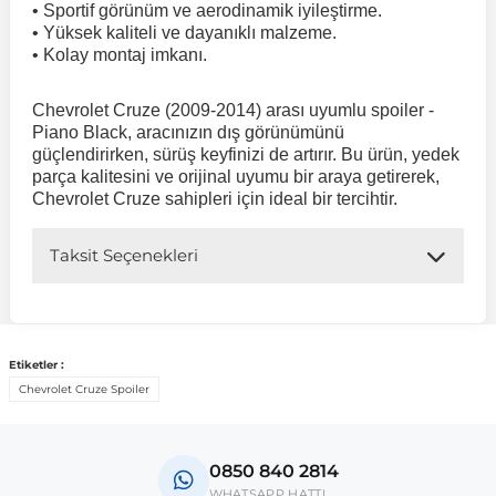
• Sportif görünüm ve aerodinamik iyileştirme.
• Yüksek kaliteli ve dayanıklı malzeme.
• Kolay montaj imkanı.
 Koruma
Volkswagen Taigo
İnsignia
Ranger
R 12
GLK Serisi X204
Jumper
Panda
i30
Skystar
Peugeot 607
Chevrolet Cruze (2009-2014) arası uyumlu spoiler -
Volkswagen Teramont
Kadett
Raptor
R 19
GLS Serisi X167
Jumpy
Punto
İ40
Sunny
Peugeot Bipper
Piano Black, aracınızın dış görünümünü
güçlendirirken, sürüş keyfinizi de artırır. Bu ürün, yedek
parça kalitesini ve orijinal uyumu bir araya getirerek,
Takozu
Volkswagen Tiguan
Meriva
S-Max
R 9-11
Metris
Nemo
Scudo
İoniq
Terrano
Peugeot Boxer
Chevrolet Cruze sahipleri için ideal bir tercihtir.
Taksit Seçenekleri
aza
Volkswagen Touareg
Mokka
Taunus
Safrane
ML Serisi W164
Saxo
Sedici
İx35
X-Trail
Peugeot Expert
i
en & Süspansiyon
Volkswagen Touran
Movano
Transit
Scenic
S Serisi W221
Spacetourer
Siena
İx45
Peugeot Partner
Etiketler :
Chevrolet Cruze Spoiler
Volkswagen Transporter
Omega
Symbol
S Serisi W222
Xantia
Stilo
Kona
Peugeot RCZ
0850 840 2814
 & Müşür
Volkswagen Volt
Tigra
Taliant
S Serisi W223
Xsara
Talento
Lavita
Peugeot Rifter
WHATSAPP HATTI