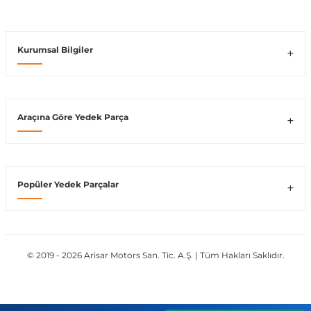
Vito W639
Kurumsal Bilgiler
shi
X-Class W470
Araçına Göre Yedek Parça
t
Popüler Yedek Parçalar
e
© 2019 - 2026 Arisar Motors San. Tic. A.Ş. | Tüm Hakları Saklıdır.