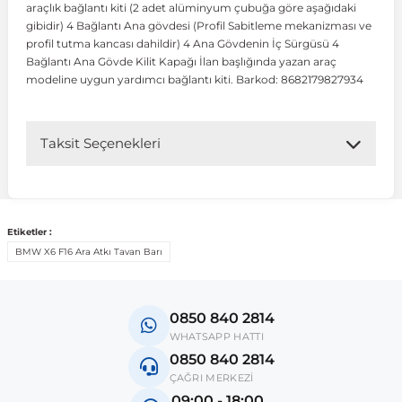
araçlık bağlantı kiti (2 adet alüminyum çubuğa göre aşağıdaki
gibidir) 4 Bağlantı Ana gövdesi (Profil Sabitleme mekanizması ve
profil tutma kancası dahildir) 4 Ana Gövdenin İç Sürgüsü 4
 Koruma
Volkswagen Taigo
İnsignia
Ranger
R 12
GLK Serisi X204
Jumper
Panda
i30
Skystar
Peugeot 607
Bağlantı Ana Gövde Kilit Kapağı İlan başlığında yazan araç
modeline uygun yardımcı bağlantı kiti. Barkod: 8682179827934
Volkswagen Teramont
Kadett
Raptor
R 19
GLS Serisi X167
Jumpy
Punto
İ40
Sunny
Peugeot Bipper
Taksit Seçenekleri
Takozu
Volkswagen Tiguan
Meriva
S-Max
R 9-11
Metris
Nemo
Scudo
İoniq
Terrano
Peugeot Boxer
aza
Volkswagen Touareg
Mokka
Taunus
Safrane
ML Serisi W164
Saxo
Sedici
İx35
X-Trail
Peugeot Expert
Etiketler :
BMW X6 F16 Ara Atkı Tavan Barı
i
en & Süspansiyon
Volkswagen Touran
Movano
Transit
Scenic
S Serisi W221
Spacetourer
Siena
İx45
Peugeot Partner
0850 840 2814
Volkswagen Transporter
Omega
Symbol
S Serisi W222
Xantia
Stilo
Kona
Peugeot RCZ
WHATSAPP HATTI
0850 840 2814
ÇAĞRI MERKEZİ
 & Müşür
Volkswagen Volt
Tigra
Taliant
S Serisi W223
Xsara
Talento
Lavita
Peugeot Rifter
09:00 - 18:00