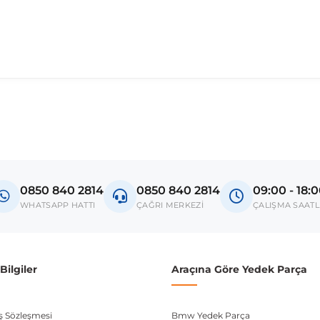
0850 840 2814
0850 840 2814
09:00 - 18:
WHATSAPP HATTI
ÇAĞRI MERKEZİ
ÇALIŞMA SAATL
ilgiler
Araçına Göre Yedek Parça
ış Sözleşmesi
Bmw Yedek Parça