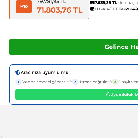
79.781,95 TL
7.539,39 TL
den başlay
%10
71.803,76 TL
Havale/EFT ile
69.649
Gelince H
Aracınıza uyumlu mu
Şase no / model gönderin
Uzman doğrular
Onaylı sipa
1
2
3
Uyumluluk ko
i