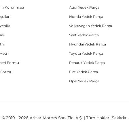
lerin Korunması
Audi Yedek Parça
şullari
Honda Yedek Parça
üvenlik
Volkswagen Yedek Parça
ası
Seat Yedek Parça
tni
Hyundai Yedek Parça
Metni
Toyota Yedek Parça
Öneri Formu
Renault Yedek Parça
e Formu
Fiat Yedek Parça
Opel Yedek Parça
© 2019 - 2026 Arisar Motors San. Tic. A.Ş. | Tüm Hakları Saklıdır.