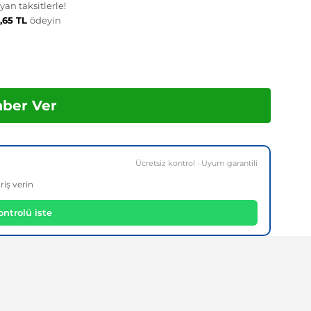
an taksitlerle!
,65 TL
ödeyin
aber Ver
Ücretsiz kontrol · Uyum garantili
riş verin
ntrolü iste