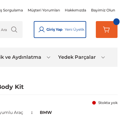
iş Sorgulama
Müşteri Yorumları
Hakkımızda
Bayimiz Olun
Giriş Yap
Yeni Üyelik
ik ve Aydınlatma
Yedek Parçalar
ody Kit
Stokta yok
yumlu Araç
BMW