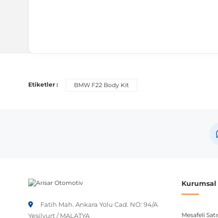
Etiketler :
BMW F22 Body Kit
Kurumsal B
Fatih Mah. Ankara Yolu Cad. NO: 94/A
Mesafeli Sat
Yeşilyurt / MALATYA