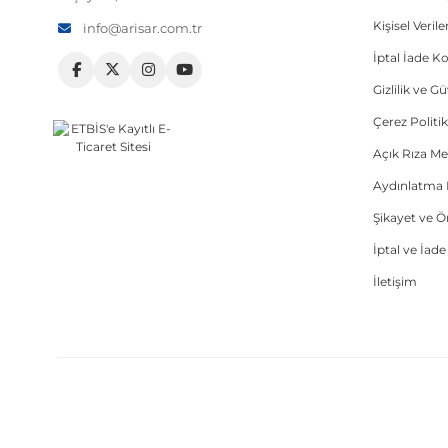
Kişisel Veri
info@arisar.com.tr
İptal İade Ko
Gizlilik ve G
Çerez Politik
Açık Rıza Me
Aydınlatma 
Şikayet ve 
İptal ve İad
İletişim