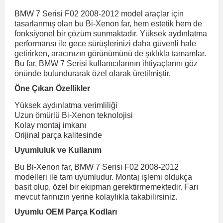
BMW 7 Serisi F02 2008-2012 model araçlar için
tasarlanmış olan bu Bi-Xenon far, hem estetik hem de
r
ç Aksesuarlar
ış Aksesuarlar
e Siren
aj & Şanzıman
Volkswagen Multivan
Corsa E 2014-2019
Audi TT
Suburban 2015-2020
Galaxy
Latitude
GLA Serisi W156
X7 Serisi
C6
Freemont
Pilot
Getz
Stonic
MX-6
NX Coupe
Peugeot 4007
Toyota Prius
Volvo XC60
fonksiyonel bir çözüm sunmaktadır. Yüksek aydınlatma
performansı ile gece sürüşlerinizi daha güvenli hale
getirirken, aracınızın görünümünü de şıklıkla tamamlar.
ve Kolçak Aparatları
pağı ve Ayna Sinyalleri
ar
ör
aim
Volkswagen Passat
Corsa F 2019 ve Sonrası
Tahoe 2000-2006
Grand C-Max
Master
GLA Serisi X156
Z Serisi
C8
Fullback
S2000
Grand Santa Fe
Venga
RX-8
Pathfinder
Peugeot 4008
Toyota Proace City
Volvo XC70
Bu far, BMW 7 Serisi kullanıcılarının ihtiyaçlarını göz
önünde bulundurarak özel olarak üretilmiştir.
Öne Çıkan Özellikler
 Kılıf ve Yastık
apakları
esuarları
ve Parçaları
rünler
Volkswagen Polo
Crossland
TrailBlazer 2011 ve Sonrası
Ka
Megane 1 1995-2003
GLB Serisi X247
Cactus
Kartal
ZR-V
H1
XCeed
XC-3
Patrol
Peugeot 405
Toyota RAV4
Volvo XC90
Yüksek aydınlatma verimliliği
Uzun ömürlü Bi-Xenon teknolojisi
ıtası
ı ve Parçaları
istemi
Volkswagen Scirocco
Crossland X
Trax 2013-2022
Kuga
Megane 2 2002-2008
GLC Serisi X243
Dispatch
Linea
H100
Primastar
Peugeot 406
Toyota Tacoma
Kolay montaj imkanı
Orijinal parça kalitesinde
Uyumluluk ve Kullanım
o
gaj Ve Ara Atkı
şpiyel
mbası ve Parçaları
Volkswagen Sharan
Frontera
Trax 2023 ve Sonrası
Mondeo
Megane 3 2008-2016
GLC Serisi X253
DS4
Marea
H350
Primera
Peugeot 407
Toyota Venza
Bu Bi-Xenon far, BMW 7 Serisi F02 2008-2012
modelleri ile tam uyumludur. Montaj işlemi oldukça
su
sesuarları
Plaka, Bagaj Lambası
it
Volkswagen T-Cross
Grandland
Mustang
Megane 4 2016-2024
GLE Coupe Serisi C292
DS5
Mirafiori
i10
Pulsar
Peugeot 5008
Toyota Verso
basit olup, özel bir ekipman gerektirmemektedir. Farı
mevcut farınızın yerine kolaylıkla takabilirsiniz.
Uyumlu OEM Parça Kodları
 Dış Trim Parçaları
Volkswagen T-Roc
Grandland X
Puma
Modus
GLE Serisi W166
DS7
Palio
i20
Qashqai
Peugeot 508
Toyota Yaris