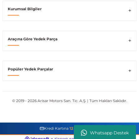
Kurumsal Bilgiler
Vito W639
shi
X-Class W470
Araçına Göre Yedek Parça
Popüler Yedek Parçalar
t
e
© 2019 - 2026 Arisar Motors San. Tic. A.Ş. | Tüm Hakları Saklıdır.
Kredi Kartına
12 Taksit İmkanı
Whatsapp Destek
ideasoft
ile