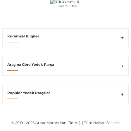
Vito W639
shi
X-Class W470
Kurumsal Bilgiler
Araçına Göre Yedek Parça
t
e
Popüler Yedek Parçalar
© 2019 - 2026 Arisar Motors San. Tic. A.Ş. | Tüm Hakları Saklıdır.