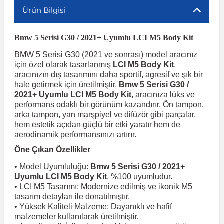
Ürün Bilgisi
r
ç Aksesuarlar
ış Aksesuarlar
e Siren
aj & Şanzıman
Volkswagen Multivan
Corsa E 2014-2019
Audi TT
Suburban 2015-2020
Galaxy
Latitude
GLA Serisi W156
X7 Serisi
C6
Freemont
Pilot
Getz
Stonic
MX-6
NX Coupe
Peugeot 4007
Toyota Prius
Volvo XC60
Bmw 5 Serisi G30 / 2021+ Uyumlu LCI M5 Body Kit
BMW 5 Serisi G30 (2021 ve sonrası) model aracınız
ve Kolçak Aparatları
pağı ve Ayna Sinyalleri
ar
ör
aim
Volkswagen Passat
Corsa F 2019 ve Sonrası
Tahoe 2000-2006
Grand C-Max
Master
GLA Serisi X156
Z Serisi
C8
Fullback
S2000
Grand Santa Fe
Venga
RX-8
Pathfinder
Peugeot 4008
Toyota Proace City
Volvo XC70
için özel olarak tasarlanmış
LCI M5 Body Kit
,
aracınızın dış tasarımını daha sportif, agresif ve şık bir
hale getirmek için üretilmiştir.
Bmw 5 Serisi G30 /
 Kılıf ve Yastık
apakları
esuarları
ve Parçaları
rünler
Volkswagen Polo
Crossland
TrailBlazer 2011 ve Sonrası
Ka
Megane 1 1995-2003
GLB Serisi X247
Cactus
Kartal
ZR-V
H1
XCeed
XC-3
Patrol
Peugeot 405
Toyota RAV4
Volvo XC90
2021+ Uyumlu LCI M5 Body Kit
, aracınıza lüks ve
performans odaklı bir görünüm kazandırır. Ön tampon,
arka tampon, yan marşpiyel ve difüzör gibi parçalar,
ıtası
ı ve Parçaları
istemi
Volkswagen Scirocco
Crossland X
Trax 2013-2022
Kuga
Megane 2 2002-2008
GLC Serisi X243
Dispatch
Linea
H100
Primastar
Peugeot 406
Toyota Tacoma
hem estetik açıdan güçlü bir etki yaratır hem de
aerodinamik performansınızı artırır.
Öne Çıkan Özellikler
o
gaj Ve Ara Atkı
şpiyel
mbası ve Parçaları
Volkswagen Sharan
Frontera
Trax 2023 ve Sonrası
Mondeo
Megane 3 2008-2016
GLC Serisi X253
DS4
Marea
H350
Primera
Peugeot 407
Toyota Venza
• Model Uyumluluğu:
Bmw 5 Serisi G30 / 2021+
Uyumlu LCI M5 Body Kit
, %100 uyumludur.
su
sesuarları
Plaka, Bagaj Lambası
it
• LCI M5 Tasarımı: Modernize edilmiş ve ikonik M5
Volkswagen T-Cross
Grandland
Mustang
Megane 4 2016-2024
GLE Coupe Serisi C292
DS5
Mirafiori
i10
Pulsar
Peugeot 5008
Toyota Verso
tasarım detayları ile donatılmıştır.
• Yüksek Kaliteli Malzeme: Dayanıklı ve hafif
malzemeler kullanılarak üretilmiştir.
 Dış Trim Parçaları
Volkswagen T-Roc
Grandland X
Puma
Modus
GLE Serisi W166
DS7
Palio
i20
Qashqai
Peugeot 508
Toyota Yaris