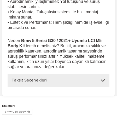
• Aerodinamik İyileştirmeler: Yol tutuşunu ve sürüş
stabilitesini artırır.
• Kolay Montaj: Tak-çalıştır sistemi ile hızlı montaj
 Koruma
Volkswagen Taigo
İnsignia
Ranger
R 12
GLK Serisi X204
Jumper
Panda
i30
Skystar
Peugeot 607
imkanı sunar.
• Estetik ve Performans: Hem şıklığı hem de işlevselliği
bir arada sunar.
Volkswagen Teramont
Kadett
Raptor
R 19
GLS Serisi X167
Jumpy
Punto
İ40
Sunny
Peugeot Bipper
Neden
Bmw 5 Serisi G30 / 2021+ Uyumlu LCI M5
Body Kit
tercih etmelisiniz? Bu kit, aracınıza şıklık ve
Takozu
Volkswagen Tiguan
Meriva
S-Max
R 9-11
Metris
Nemo
Scudo
İoniq
Terrano
Peugeot Boxer
agresiflik katarken, aerodinamik tasarımı sayesinde
sürüş performansınızı artırır. Yüksek kaliteli malzeme
kullanımı, kitin uzun yıllar boyunca dayanıklı kalmasını
aza
Volkswagen Touareg
Mokka
Taunus
Safrane
ML Serisi W164
Saxo
Sedici
İx35
X-Trail
Peugeot Expert
sağlar ve aracınıza değer katar.
i
en & Süspansiyon
Volkswagen Touran
Movano
Transit
Scenic
S Serisi W221
Spacetourer
Siena
İx45
Peugeot Partner
Taksit Seçenekleri
Volkswagen Transporter
Omega
Symbol
S Serisi W222
Xantia
Stilo
Kona
Peugeot RCZ
Etiketler :
 & Müşür
Bmw G30 Body Kit
Volkswagen Volt
Tigra
Taliant
S Serisi W223
Xsara
Talento
Lavita
Peugeot Rifter