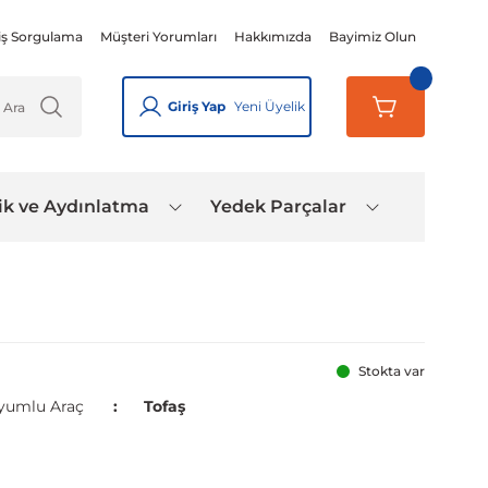
iş Sorgulama
Müşteri Yorumları
Hakkımızda
Bayimiz Olun
Giriş Yap
Yeni Üyelik
ik ve Aydınlatma
Yedek Parçalar
Stokta var
yumlu Araç
Tofaş