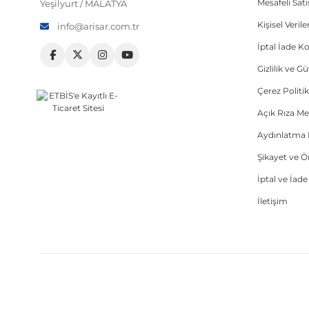
Mesafeli Sat
Yeşilyurt / MALATYA
Kişisel Veri
info@arisar.com.tr
İptal İade Ko
Gizlilik ve G
Çerez Politik
Açık Rıza Me
Aydınlatma 
Şikayet ve 
İptal ve İad
İletişim