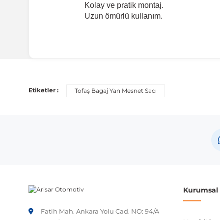
Kolay ve pratik montaj.
Uzun ömürlü kullanım.
Uyumlu Araç Modelleri
Bu ürün aşağıdaki araç modelleri ile uyumludur. Satın al
Etiketler :
Tofaş Bagaj Yan Mesnet Sacı
Marka
Tofaş
Tofaş
Tofaş
Not:
Araç üreticileri aynı model yılı içerisinde farklı 
Kurumsal B
etmeniz önerilir.
Fatih Mah. Ankara Yolu Cad. NO: 94/A