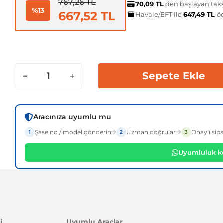
767,26 TL
70,09 TL
den başlayan taksi
%13
667,52 TL
Havale/EFT ile
647,49 TL
ö
Sepete Ekle
Aracınıza uyumlu mu
Şase no / model gönderin
Uzman doğrular
Onaylı sipa
1
2
3
Uyumluluk ko
i
Uyumlu Araçlar