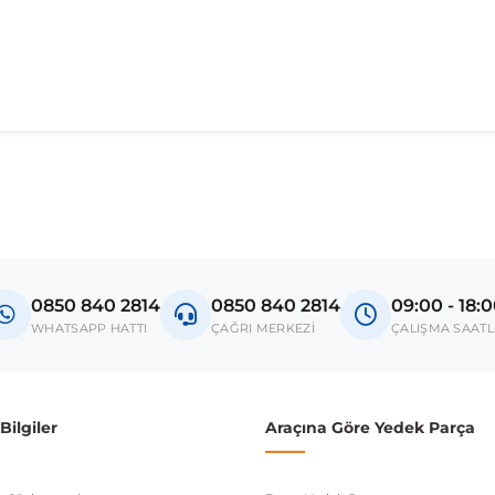
madan önce ürün görsellerini ve OEM numaralarını aracınız ile karşılaşt
Model
Serçe
0850 840 2814
0850 840 2814
09:00 - 18:
Doğan
WHATSAPP HATTI
ÇAĞRI MERKEZİ
ÇALIŞMA SAATL
Şahin
donanım ve kasa tipleri kullanabilmektedir. Sipariş vermeden önce OEM n
ilgiler
Araçına Göre Yedek Parça