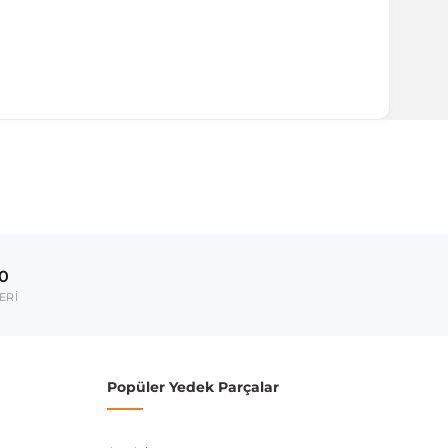
ırmanız tavsiye edilir.
Model Yılı
-
00
-
ERİ
-
umarası veya şasi numarası ile uyumluluğu kontrol
Popüler Yedek Parçalar