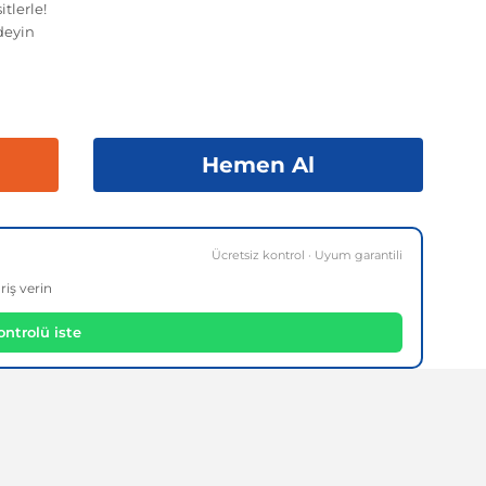
tlerle!
deyin
Hemen Al
Ücretsiz kontrol · Uyum garantili
riş verin
ntrolü iste