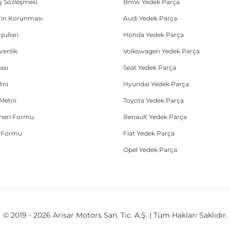
ış Sözleşmesi
Bmw Yedek Parça
lerin Korunması
Audi Yedek Parça
şullari
Honda Yedek Parça
üvenlik
Volkswagen Yedek Parça
ası
Seat Yedek Parça
tni
Hyundai Yedek Parça
Metni
Toyota Yedek Parça
Öneri Formu
Renault Yedek Parça
e Formu
Fiat Yedek Parça
Opel Yedek Parça
© 2019 - 2026 Arisar Motors San. Tic. A.Ş. | Tüm Hakları Saklıdır.