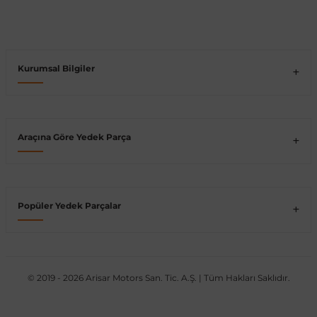
Vito W639
Kurumsal Bilgiler
shi
X-Class W470
Araçına Göre Yedek Parça
t
e
Popüler Yedek Parçalar
© 2019 - 2026 Arisar Motors San. Tic. A.Ş. | Tüm Hakları Saklıdır.