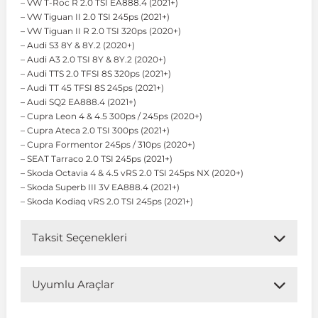
– VW T-Roc R 2.0 TSI EA888.4 (2021+)
– VW Tiguan II 2.0 TSI 245ps (2021+)
– VW Tiguan II R 2.0 TSI 320ps (2020+)
 Koruma
Volkswagen Taigo
İnsignia
Ranger
R 12
GLK Serisi X204
Jumper
Panda
i30
Skystar
Peugeot 607
– Audi S3 8Y & 8Y.2 (2020+)
– Audi A3 2.0 TSI 8Y & 8Y.2 (2020+)
– Audi TTS 2.0 TFSI 8S 320ps (2021+)
Volkswagen Teramont
Kadett
Raptor
R 19
GLS Serisi X167
Jumpy
Punto
İ40
Sunny
Peugeot Bipper
– Audi TT 45 TFSI 8S 245ps (2021+)
– Audi SQ2 EA888.4 (2021+)
– Cupra Leon 4 & 4.5 300ps / 245ps (2020+)
Takozu
Volkswagen Tiguan
Meriva
S-Max
R 9-11
Metris
Nemo
Scudo
İoniq
Terrano
Peugeot Boxer
– Cupra Ateca 2.0 TSI 300ps (2021+)
– Cupra Formentor 245ps / 310ps (2020+)
– SEAT Tarraco 2.0 TSI 245ps (2021+)
aza
Volkswagen Touareg
Mokka
Taunus
Safrane
ML Serisi W164
Saxo
Sedici
İx35
X-Trail
Peugeot Expert
– Skoda Octavia 4 & 4.5 vRS 2.0 TSI 245ps NX (2020+)
– Skoda Superb III 3V EA888.4 (2021+)
– Skoda Kodiaq vRS 2.0 TSI 245ps (2021+)
i
en & Süspansiyon
Volkswagen Touran
Movano
Transit
Scenic
S Serisi W221
Spacetourer
Siena
İx45
Peugeot Partner
Taksit Seçenekleri
Volkswagen Transporter
Omega
Symbol
S Serisi W222
Xantia
Stilo
Kona
Peugeot RCZ
Uyumlu Araçlar
 & Müşür
Volkswagen Volt
Tigra
Taliant
S Serisi W223
Xsara
Talento
Lavita
Peugeot Rifter