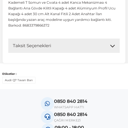
Kademeli T Somun ve Cıvata 4 adet Kanca Mekanizması 4
Bağlantı Ana Gövde Kilitli Kapağı 4 adet Alüminyum Profil Ucu
Kapağı 4 adet 30 cm Alt Kanal Fitili 2 Adet Anahtar İlan
 Koruma
Volkswagen Taigo
İnsignia
Ranger
R 12
GLK Serisi X204
Jumper
Panda
i30
Skystar
Peugeot 607
başlığında yazan araç modeline uygun yardımcı bağlantı kiti.
Barkod: 8683379866372
Volkswagen Teramont
Kadett
Raptor
R 19
GLS Serisi X167
Jumpy
Punto
İ40
Sunny
Peugeot Bipper
Taksit Seçenekleri
Takozu
Volkswagen Tiguan
Meriva
S-Max
R 9-11
Metris
Nemo
Scudo
İoniq
Terrano
Peugeot Boxer
aza
Volkswagen Touareg
Mokka
Taunus
Safrane
ML Serisi W164
Saxo
Sedici
İx35
X-Trail
Peugeot Expert
Etiketler :
Audi Q7 Tavan Barı
i
en & Süspansiyon
Volkswagen Touran
Movano
Transit
Scenic
S Serisi W221
Spacetourer
Siena
İx45
Peugeot Partner
0850 840 2814
Volkswagen Transporter
Omega
Symbol
S Serisi W222
Xantia
Stilo
Kona
Peugeot RCZ
WHATSAPP HATTI
0850 840 2814
ÇAĞRI MERKEZİ
 & Müşür
Volkswagen Volt
Tigra
Taliant
S Serisi W223
Xsara
Talento
Lavita
Peugeot Rifter
09:00 - 18:00