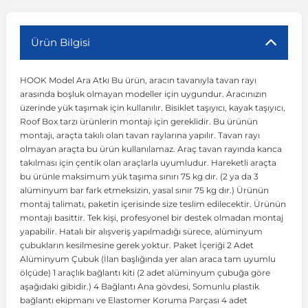
r
ç Aksesuarlar
ış Aksesuarlar
e Siren
aj & Şanzıman
Volkswagen Multivan
Corsa E 2014-2019
Audi TT
Suburban 2015-2020
Galaxy
Latitude
GLA Serisi W156
X7 Serisi
C6
Freemont
Pilot
Getz
Stonic
MX-6
NX Coupe
Peugeot 4007
Toyota Prius
Volvo XC60
Ürün Bilgisi
HOOK Model Ara Atkı Bu ürün, aracın tavanıyla tavan rayı
ve Kolçak Aparatları
pağı ve Ayna Sinyalleri
ar
ör
aim
Volkswagen Passat
Corsa F 2019 ve Sonrası
Tahoe 2000-2006
Grand C-Max
Master
GLA Serisi X156
Z Serisi
C8
Fullback
S2000
Grand Santa Fe
Venga
RX-8
Pathfinder
Peugeot 4008
Toyota Proace City
Volvo XC70
arasında boşluk olmayan modeller için uygundur. Aracınızın
üzerinde yük taşımak için kullanılır. Bisiklet taşıyıcı, kayak taşıyıcı,
Roof Box tarzı ürünlerin montajı için gereklidir. Bu ürünün
 Kılıf ve Yastık
apakları
esuarları
ve Parçaları
rünler
Volkswagen Polo
Crossland
TrailBlazer 2011 ve Sonrası
Ka
Megane 1 1995-2003
GLB Serisi X247
Cactus
Kartal
ZR-V
H1
XCeed
XC-3
Patrol
Peugeot 405
Toyota RAV4
Volvo XC90
montajı, araçta takılı olan tavan raylarına yapılır. Tavan rayı
olmayan araçta bu ürün kullanılamaz. Araç tavan rayında kanca
takılması için çentik olan araçlarla uyumludur. Hareketli araçta
ıtası
ı ve Parçaları
istemi
Volkswagen Scirocco
Crossland X
Trax 2013-2022
Kuga
Megane 2 2002-2008
GLC Serisi X243
Dispatch
Linea
H100
Primastar
Peugeot 406
Toyota Tacoma
bu ürünle maksimum yük taşıma sınırı 75 kg dır. (2 ya da 3
alüminyum bar fark etmeksizin, yasal sınır 75 kg dır.) Ürünün
montaj talimatı, paketin içerisinde size teslim edilecektir. Ürünün
o
gaj Ve Ara Atkı
şpiyel
mbası ve Parçaları
Volkswagen Sharan
Frontera
Trax 2023 ve Sonrası
Mondeo
Megane 3 2008-2016
GLC Serisi X253
DS4
Marea
H350
Primera
Peugeot 407
Toyota Venza
montajı basittir. Tek kişi, profesyonel bir destek olmadan montaj
yapabilir. Hatalı bir alışveriş yapılmadığı sürece, alüminyum
çubukların kesilmesine gerek yoktur. Paket İçeriği 2 Adet
su
sesuarları
Plaka, Bagaj Lambası
it
Volkswagen T-Cross
Grandland
Mustang
Megane 4 2016-2024
GLE Coupe Serisi C292
DS5
Mirafiori
i10
Pulsar
Peugeot 5008
Toyota Verso
Alüminyum Çubuk (İlan başlığında yer alan araca tam uyumlu
ölçüde) 1 araçlık bağlantı kiti (2 adet alüminyum çubuğa göre
aşağıdaki gibidir.) 4 Bağlantı Ana gövdesi, Somunlu plastik
 Dış Trim Parçaları
Volkswagen T-Roc
Grandland X
Puma
Modus
GLE Serisi W166
DS7
Palio
i20
Qashqai
Peugeot 508
Toyota Yaris
bağlantı ekipmanı ve Elastomer Koruma Parçası 4 adet