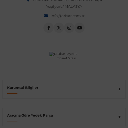
Yeşilyurt / MALATYA
Vito W639
info@arisar.com.tr
shi
X-Class W470
t
e
Kurumsal Bilgiler
Araçına Göre Yedek Parça