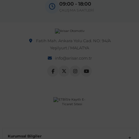
09:00 - 18:00
OEM numarası veya şasi numarası ile uyumluluğu kontrol
ÇALIŞMA SAATLERİ
etmeniz önerilir.
Vito W639
shi
X-Class W470
Fatih Mah. Ankara Yolu Cad. NO: 94/A
Yeşilyurt / MALATYA
info@arisar.com.tr
t
e
Kurumsal Bilgiler