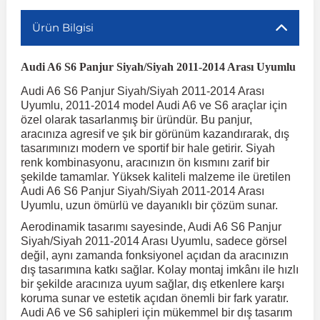
Ürün Bilgisi
r
ç Aksesuarlar
ış Aksesuarlar
e Siren
aj & Şanzıman
Volkswagen Multivan
Corsa E 2014-2019
Audi TT
Suburban 2015-2020
Galaxy
Latitude
GLA Serisi W156
X7 Serisi
C6
Freemont
Pilot
Getz
Stonic
MX-6
NX Coupe
Peugeot 4007
Toyota Prius
Volvo XC60
Audi A6 S6 Panjur Siyah/Siyah 2011-2014 Arası Uyumlu
ve Kolçak Aparatları
pağı ve Ayna Sinyalleri
ar
ör
aim
Volkswagen Passat
Corsa F 2019 ve Sonrası
Tahoe 2000-2006
Grand C-Max
Master
GLA Serisi X156
Z Serisi
C8
Fullback
S2000
Grand Santa Fe
Venga
RX-8
Pathfinder
Peugeot 4008
Toyota Proace City
Volvo XC70
Audi A6 S6 Panjur Siyah/Siyah 2011-2014 Arası
Uyumlu, 2011-2014 model Audi A6 ve S6 araçlar için
özel olarak tasarlanmış bir üründür. Bu panjur,
 Kılıf ve Yastık
apakları
esuarları
ve Parçaları
rünler
Volkswagen Polo
Crossland
TrailBlazer 2011 ve Sonrası
Ka
Megane 1 1995-2003
GLB Serisi X247
Cactus
Kartal
ZR-V
H1
XCeed
XC-3
Patrol
Peugeot 405
Toyota RAV4
Volvo XC90
aracınıza agresif ve şık bir görünüm kazandırarak, dış
tasarımınızı modern ve sportif bir hale getirir. Siyah
renk kombinasyonu, aracınızın ön kısmını zarif bir
ıtası
ı ve Parçaları
istemi
şekilde tamamlar. Yüksek kaliteli malzeme ile üretilen
Volkswagen Scirocco
Crossland X
Trax 2013-2022
Kuga
Megane 2 2002-2008
GLC Serisi X243
Dispatch
Linea
H100
Primastar
Peugeot 406
Toyota Tacoma
Audi A6 S6 Panjur Siyah/Siyah 2011-2014 Arası
Uyumlu, uzun ömürlü ve dayanıklı bir çözüm sunar.
o
gaj Ve Ara Atkı
şpiyel
mbası ve Parçaları
Volkswagen Sharan
Frontera
Trax 2023 ve Sonrası
Mondeo
Megane 3 2008-2016
GLC Serisi X253
DS4
Marea
H350
Primera
Peugeot 407
Toyota Venza
Aerodinamik tasarımı sayesinde, Audi A6 S6 Panjur
Siyah/Siyah 2011-2014 Arası Uyumlu, sadece görsel
değil, aynı zamanda fonksiyonel açıdan da aracınızın
su
sesuarları
Plaka, Bagaj Lambası
it
Volkswagen T-Cross
Grandland
Mustang
Megane 4 2016-2024
GLE Coupe Serisi C292
DS5
Mirafiori
i10
Pulsar
Peugeot 5008
Toyota Verso
dış tasarımına katkı sağlar. Kolay montaj imkânı ile hızlı
bir şekilde aracınıza uyum sağlar, dış etkenlere karşı
koruma sunar ve estetik açıdan önemli bir fark yaratır.
 Dış Trim Parçaları
Volkswagen T-Roc
Grandland X
Puma
Modus
GLE Serisi W166
DS7
Palio
i20
Qashqai
Peugeot 508
Toyota Yaris
Audi A6 ve S6 sahipleri için mükemmel bir dış tasarım