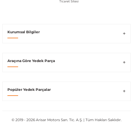
Vito W639
shi
X-Class W470
Kurumsal Bilgiler
Araçına Göre Yedek Parça
t
e
Popüler Yedek Parçalar
© 2019 - 2026 Arisar Motors San. Tic. A.Ş. | Tüm Hakları Saklıdır.