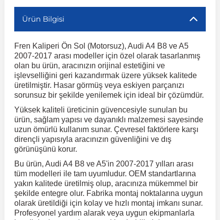
Ürün Bilgisi
r
ç Aksesuarlar
ış Aksesuarlar
e Siren
aj & Şanzıman
Volkswagen Multivan
Corsa E 2014-2019
Audi TT
Suburban 2015-2020
Galaxy
Latitude
GLA Serisi W156
X7 Serisi
C6
Freemont
Pilot
Getz
Stonic
MX-6
NX Coupe
Peugeot 4007
Toyota Prius
Volvo XC60
Fren Kaliperi Ön Sol (Motorsuz), Audi A4 B8 ve A5
2007-2017 arası modeller için özel olarak tasarlanmış
ve Kolçak Aparatları
pağı ve Ayna Sinyalleri
ar
ör
aim
Volkswagen Passat
Corsa F 2019 ve Sonrası
Tahoe 2000-2006
Grand C-Max
Master
GLA Serisi X156
Z Serisi
C8
Fullback
S2000
Grand Santa Fe
Venga
RX-8
Pathfinder
Peugeot 4008
Toyota Proace City
Volvo XC70
olan bu ürün, aracınızın orijinal estetiğini ve
işlevselliğini geri kazandırmak üzere yüksek kalitede
üretilmiştir. Hasar görmüş veya eskiyen parçanızı
 Kılıf ve Yastık
apakları
esuarları
ve Parçaları
rünler
Volkswagen Polo
Crossland
TrailBlazer 2011 ve Sonrası
Ka
Megane 1 1995-2003
GLB Serisi X247
Cactus
Kartal
ZR-V
H1
XCeed
XC-3
Patrol
Peugeot 405
Toyota RAV4
Volvo XC90
sorunsuz bir şekilde yenilemek için ideal bir çözümdür.
Yüksek kaliteli üreticinin güvencesiyle sunulan bu
ürün, sağlam yapısı ve dayanıklı malzemesi sayesinde
ıtası
ı ve Parçaları
istemi
Volkswagen Scirocco
Crossland X
Trax 2013-2022
Kuga
Megane 2 2002-2008
GLC Serisi X243
Dispatch
Linea
H100
Primastar
Peugeot 406
Toyota Tacoma
uzun ömürlü kullanım sunar. Çevresel faktörlere karşı
dirençli yapısıyla aracınızın güvenliğini ve dış
görünüşünü korur.
o
gaj Ve Ara Atkı
şpiyel
mbası ve Parçaları
Volkswagen Sharan
Frontera
Trax 2023 ve Sonrası
Mondeo
Megane 3 2008-2016
GLC Serisi X253
DS4
Marea
H350
Primera
Peugeot 407
Toyota Venza
Bu ürün, Audi A4 B8 ve A5'in 2007-2017 yılları arası
tüm modelleri ile tam uyumludur. OEM standartlarına
su
sesuarları
Plaka, Bagaj Lambası
it
yakın kalitede üretilmiş olup, aracınıza mükemmel bir
Volkswagen T-Cross
Grandland
Mustang
Megane 4 2016-2024
GLE Coupe Serisi C292
DS5
Mirafiori
i10
Pulsar
Peugeot 5008
Toyota Verso
şekilde entegre olur. Fabrika montaj noktalarına uygun
olarak üretildiği için kolay ve hızlı montaj imkanı sunar.
Profesyonel yardım alarak veya uygun ekipmanlarla
 Dış Trim Parçaları
Volkswagen T-Roc
Grandland X
Puma
Modus
GLE Serisi W166
DS7
Palio
i20
Qashqai
Peugeot 508
Toyota Yaris