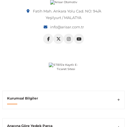
Vito W639
Fatih Mah. Ankara Yolu Cad. NO: 94/A
Yeşilyurt / MALATYA
info@arisar.com.tr
shi
X-Class W470
t
e
Kurumsal Bilgiler
Araçına Göre Yedek Parça