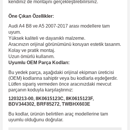
kendiniz de montajını gerçekleştirebilirsiniz.
 Koruma
Volkswagen Taigo
İnsignia
Ranger
R 12
GLK Serisi X204
Jumper
Panda
i30
Skystar
Peugeot 607
Öne Çıkan Özellikler:
Audi A4 B8 ve A5 2007-2017 arası modellere tam
uyum.
Volkswagen Teramont
Kadett
Raptor
R 19
GLS Serisi X167
Jumpy
Punto
İ40
Sunny
Peugeot Bipper
Yüksek kaliteli ve dayanıklı malzeme.
Aracınızın orijinal görünümünü koruyan estetik tasarım.
Kolay ve pratik montaj.
Takozu
Volkswagen Tiguan
Meriva
S-Max
R 9-11
Metris
Nemo
Scudo
İoniq
Terrano
Peugeot Boxer
Uzun ömürlü kullanım.
Uyumlu OEM Parça Kodları:
aza
Volkswagen Touareg
Mokka
Taunus
Safrane
ML Serisi W164
Saxo
Sedici
İx35
X-Trail
Peugeot Expert
Bu yedek parça, aşağıdaki orijinal ekipman üreticisi
(OEM) kodlarına sahiptir veya bu kodlarla eşdeğerdir.
Lütfen sipariş vermeden önce aracınızdaki mevcut
i
en & Süspansiyon
Volkswagen Touran
Movano
Transit
Scenic
S Serisi W221
Spacetourer
Siena
İx45
Peugeot Partner
parçanın koduyla karşılaştırınız:
1203213-00, 8K0615123C, 8K0615123F,
BDV344302, BRF85272, TWBHX603E
Volkswagen Transporter
Omega
Symbol
S Serisi W222
Xantia
Stilo
Kona
Peugeot RCZ
Bu kodlar, ürünün belirtilen araç modellerine tam
uyumlu olduğunu doğrular.
 & Müşür
Volkswagen Volt
Tigra
Taliant
S Serisi W223
Xsara
Talento
Lavita
Peugeot Rifter