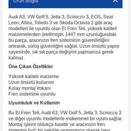
Ürün Bilgisi
Kuga
Linea
H100
Dispatch
Primastar
Peugeot 406
Toyota Tacoma
GLC Serisi X243
Volkswagen 
Megane 2
TrailBlaz
Corsa F 2019 ve Sonrası
e Siren
Sonrası
Audi A3, VW Golf 5, Jetta 3, Scirocco 3, EOS, Seat
r
ç Aksesuarlar
ış Aksesuarlar
aj & Şanzıman
Audi TT
Volvo XC90
DS4
H350
Marea
Primera
Mondeo
Peugeot 407
Toyota Venza
GLC Serisi X253
Volkswagen 
Megane 3
Leon, Altea, Toledo 3 ve Skoda Octavia 2 gibi araç
modelleri ile uyumlu olan El Fren Teli, yüksek kaliteli
Trax 2013-2022
eflektör
Crossland
malzemelerden üretilmiştir. 1447 mm uzunluğundaki
i10
DS5
Pulsar
Mirafiori
Mustang
Toyota Verso
Peugeot 5008
Volkswagen 
Megane 4
GLE Coupe
ve Kolçak Aparatları
pağı ve Ayna Sinyalleri
ar
aim
bu parça, aracınızın fren sisteminin güvenilirliğini
Trax 2023 v
Sinyal ve Parçaları
artırarak, sürüş güvenliğini sağlar. Uzun ömürlü yapısı
Crossland X
i20
DS7
Palio
Puma
Modus
Qashqai
Toyota Yaris
Peugeot 508
GLE Serisi W16
Volkswagen T
sayesinde, sık sık parça değişimi yapmanıza gerek
Diğer Ürünler
Ayna Kapakları
 Kılıf ve Yastık
esuarları
kalmaz.
Sis Farı ve Parçaları
i30
R 12
Panda
Jumper
Ranger
Skystar
Peugeot 607
GLK Serisi X204
Volkswagen Ta
Bagaj Çıtası
Öne Çıkan Özellikler
Frontera
istemi
Stop Lambası ve
Yüksek kaliteli malzeme
Parçaları
İ40
R 19
Punto
Jumpy
Sunny
Raptor
Peugeot Bipper
GLS Serisi X167
Volkswage
Uzun ömürlü kullanım
gaj Ve Ara Atkı
Grandland
Kolay montaj imkanı
o
şpiyel
Tavan, Plaka, Bagaj
İoniq
Nemo
Metris
Scudo
S-Max
R 9-11
Terrano
Peugeot Boxer
Volkswagen 
Fren sistemine uyumlu
Lambası
sesuarları
Uyumluluk ve Kullanım
Grandland X
it
İx35
Saxo
Sedici
X-Trail
Taunus
Safrane
Peugeot Expert
ML Serisi W164
Volkswagen
su
Bu El Fren Teli, Audi A3, VW Golf 5, Jetta 3, Scirocco 3
ve diğer uyumlu modellerle mükemmel bir uyum sağlar.
İx45
Siena
Scenic
Transit
Spacetourer
S Serisi W221
Peugeot Partner
Volkswagen 
İnsignia
 Dış Trim Parçaları
Montaj işlemi oldukça basittir ve aracınızın fren
sistemini hızlı bir şekilde onarmanıza olanak tanır.