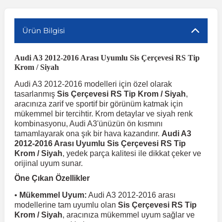
r
ç Aksesuarlar
ış Aksesuarlar
e Siren
aj & Şanzıman
Volkswagen Multivan
Corsa E 2014-2019
Audi TT
Suburban 2015-2020
Galaxy
Latitude
GLA Serisi W156
X7 Serisi
C6
Freemont
Pilot
Getz
Stonic
MX-6
NX Coupe
Peugeot 4007
Toyota Prius
Volvo XC60
Ürün Bilgisi
Audi A3 2012-2016 Arası Uyumlu Sis Çerçevesi RS Tip
ve Kolçak Aparatları
pağı ve Ayna Sinyalleri
ar
ör
aim
Volkswagen Passat
Corsa F 2019 ve Sonrası
Tahoe 2000-2006
Grand C-Max
Master
GLA Serisi X156
Z Serisi
C8
Fullback
S2000
Grand Santa Fe
Venga
RX-8
Pathfinder
Peugeot 4008
Toyota Proace City
Volvo XC70
Krom / Siyah
Audi A3 2012-2016 modelleri için özel olarak
 Kılıf ve Yastık
apakları
esuarları
ve Parçaları
rünler
Volkswagen Polo
Crossland
TrailBlazer 2011 ve Sonrası
Ka
Megane 1 1995-2003
GLB Serisi X247
Cactus
Kartal
ZR-V
H1
XCeed
XC-3
Patrol
Peugeot 405
Toyota RAV4
Volvo XC90
tasarlanmış
Sis Çerçevesi RS Tip Krom / Siyah
,
aracınıza zarif ve sportif bir görünüm katmak için
mükemmel bir tercihtir. Krom detaylar ve siyah renk
ıtası
ı ve Parçaları
istemi
Volkswagen Scirocco
Crossland X
Trax 2013-2022
Kuga
Megane 2 2002-2008
GLC Serisi X243
Dispatch
Linea
H100
Primastar
Peugeot 406
Toyota Tacoma
kombinasyonu, Audi A3'ünüzün ön kısmını
tamamlayarak ona şık bir hava kazandırır.
Audi A3
2012-2016 Arası Uyumlu Sis Çerçevesi RS Tip
Krom / Siyah
, yedek parça kalitesi ile dikkat çeker ve
o
gaj Ve Ara Atkı
şpiyel
mbası ve Parçaları
Volkswagen Sharan
Frontera
Trax 2023 ve Sonrası
Mondeo
Megane 3 2008-2016
GLC Serisi X253
DS4
Marea
H350
Primera
Peugeot 407
Toyota Venza
orijinal uyum sunar.
Öne Çıkan Özellikler
su
sesuarları
Plaka, Bagaj Lambası
it
Volkswagen T-Cross
Grandland
Mustang
Megane 4 2016-2024
GLE Coupe Serisi C292
DS5
Mirafiori
i10
Pulsar
Peugeot 5008
Toyota Verso
•
Mükemmel Uyum:
Audi A3 2012-2016 arası
modellerine tam uyumlu olan
Sis Çerçevesi RS Tip
Krom / Siyah
, aracınıza mükemmel uyum sağlar ve
 Dış Trim Parçaları
Volkswagen T-Roc
Grandland X
Puma
Modus
GLE Serisi W166
DS7
Palio
i20
Qashqai
Peugeot 508
Toyota Yaris