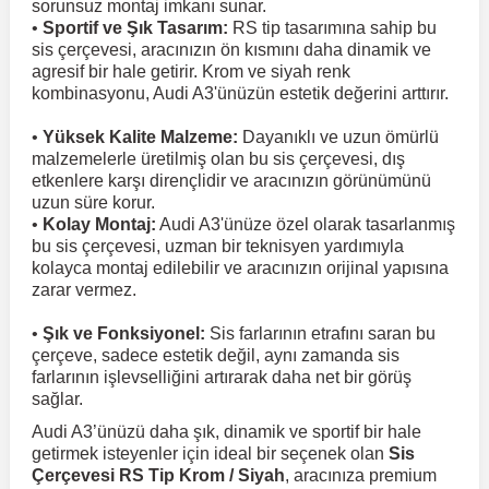
sorunsuz montaj imkanı sunar.
•
Sportif ve Şık Tasarım:
RS tip tasarımına sahip bu
sis çerçevesi, aracınızın ön kısmını daha dinamik ve
 Koruma
Volkswagen Taigo
İnsignia
Ranger
R 12
GLK Serisi X204
Jumper
Panda
i30
Skystar
Peugeot 607
agresif bir hale getirir. Krom ve siyah renk
kombinasyonu, Audi A3'ünüzün estetik değerini arttırır.
Volkswagen Teramont
Kadett
Raptor
R 19
GLS Serisi X167
Jumpy
Punto
İ40
Sunny
Peugeot Bipper
•
Yüksek Kalite Malzeme:
Dayanıklı ve uzun ömürlü
malzemelerle üretilmiş olan bu sis çerçevesi, dış
etkenlere karşı dirençlidir ve aracınızın görünümünü
Takozu
Volkswagen Tiguan
Meriva
S-Max
R 9-11
Metris
Nemo
Scudo
İoniq
Terrano
Peugeot Boxer
uzun süre korur.
•
Kolay Montaj:
Audi A3'ünüze özel olarak tasarlanmış
bu sis çerçevesi, uzman bir teknisyen yardımıyla
aza
Volkswagen Touareg
Mokka
Taunus
Safrane
ML Serisi W164
Saxo
Sedici
İx35
X-Trail
Peugeot Expert
kolayca montaj edilebilir ve aracınızın orijinal yapısına
zarar vermez.
i
en & Süspansiyon
Volkswagen Touran
Movano
Transit
Scenic
S Serisi W221
Spacetourer
Siena
İx45
Peugeot Partner
•
Şık ve Fonksiyonel:
Sis farlarının etrafını saran bu
çerçeve, sadece estetik değil, aynı zamanda sis
farlarının işlevselliğini artırarak daha net bir görüş
sağlar.
Volkswagen Transporter
Omega
Symbol
S Serisi W222
Xantia
Stilo
Kona
Peugeot RCZ
Audi A3’ünüzü daha şık, dinamik ve sportif bir hale
getirmek isteyenler için ideal bir seçenek olan
Sis
 & Müşür
Volkswagen Volt
Tigra
Taliant
S Serisi W223
Xsara
Talento
Lavita
Peugeot Rifter
Çerçevesi RS Tip Krom / Siyah
, aracınıza premium