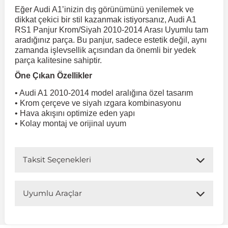
Eğer Audi A1’inizin dış görünümünü yenilemek ve
dikkat çekici bir stil kazanmak istiyorsanız, Audi A1
 Koruma
Volkswagen Taigo
İnsignia
Ranger
R 12
GLK Serisi X204
Jumper
Panda
i30
Skystar
Peugeot 607
RS1 Panjur Krom/Siyah 2010-2014 Arası Uyumlu tam
aradığınız parça. Bu panjur, sadece estetik değil, aynı
zamanda işlevsellik açısından da önemli bir yedek
Volkswagen Teramont
Kadett
Raptor
R 19
GLS Serisi X167
Jumpy
Punto
İ40
Sunny
Peugeot Bipper
parça kalitesine sahiptir.
Öne Çıkan Özellikler
Takozu
Volkswagen Tiguan
Meriva
S-Max
R 9-11
Metris
Nemo
Scudo
İoniq
Terrano
Peugeot Boxer
• Audi A1 2010-2014 model aralığına özel tasarım
• Krom çerçeve ve siyah ızgara kombinasyonu
• Hava akışını optimize eden yapı
aza
Volkswagen Touareg
Mokka
Taunus
Safrane
ML Serisi W164
Saxo
Sedici
İx35
X-Trail
Peugeot Expert
• Kolay montaj ve orijinal uyum
i
en & Süspansiyon
Volkswagen Touran
Movano
Transit
Scenic
S Serisi W221
Spacetourer
Siena
İx45
Peugeot Partner
Taksit Seçenekleri
Volkswagen Transporter
Omega
Symbol
S Serisi W222
Xantia
Stilo
Kona
Peugeot RCZ
Uyumlu Araçlar
 & Müşür
Volkswagen Volt
Tigra
Taliant
S Serisi W223
Xsara
Talento
Lavita
Peugeot Rifter
Uyumlu Araç Modelleri