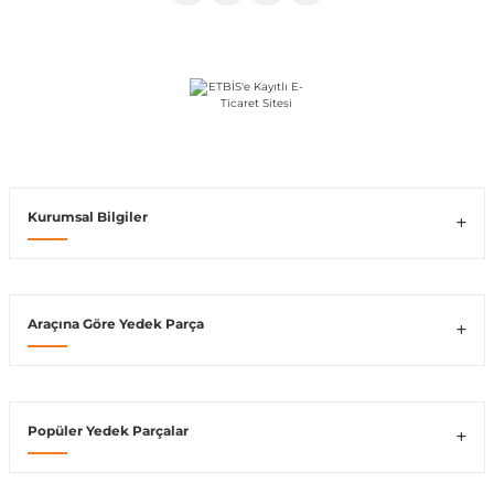
Vito W639
shi
X-Class W470
Kurumsal Bilgiler
t
e
Araçına Göre Yedek Parça
Popüler Yedek Parçalar