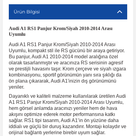
Ürün Bilgisi
r
ç Aksesuarlar
ış Aksesuarlar
e Siren
aj & Şanzıman
Volkswagen Multivan
Corsa E 2014-2019
Audi TT
Suburban 2015-2020
Galaxy
Latitude
GLA Serisi W156
X7 Serisi
C6
Freemont
Pilot
Getz
Stonic
MX-6
NX Coupe
Peugeot 4007
Toyota Prius
Volvo XC60
Audi A1 RS1 Panjur Krom/Siyah 2010-2014 Arası
Uyumlu
ve Kolçak Aparatları
pağı ve Ayna Sinyalleri
ar
ör
aim
Volkswagen Passat
Corsa F 2019 ve Sonrası
Tahoe 2000-2006
Grand C-Max
Master
GLA Serisi X156
Z Serisi
C8
Fullback
S2000
Grand Santa Fe
Venga
RX-8
Pathfinder
Peugeot 4008
Toyota Proace City
Volvo XC70
Audi A1 RS1 Panjur Krom/Siyah 2010-2014 Arası
Uyumlu, kompakt stil ile RS gücünü bir araya getiriyor.
 Kılıf ve Yastık
apakları
esuarları
ve Parçaları
rünler
Volkswagen Polo
Crossland
TrailBlazer 2011 ve Sonrası
Ka
Megane 1 1995-2003
GLB Serisi X247
Cactus
Kartal
ZR-V
H1
XCeed
XC-3
Patrol
Peugeot 405
Toyota RAV4
Volvo XC90
Bu panjur, Audi A1 2010-2014 model aralığına özel
olarak tasarlanmıştır ve aracınıza RS serisinin agresif
ve prestijli havasını taşır. Krom çerçeve ve siyah ızgara
kombinasyonu, sportif görünümün yanı sıra şıklığı da
ıtası
ı ve Parçaları
istemi
Volkswagen Scirocco
Crossland X
Trax 2013-2022
Kuga
Megane 2 2002-2008
GLC Serisi X243
Dispatch
Linea
H100
Primastar
Peugeot 406
Toyota Tacoma
ön plana çıkararak, Audi A1'inizin dış görünümünü
yeniler.
o
gaj Ve Ara Atkı
şpiyel
mbası ve Parçaları
Volkswagen Sharan
Frontera
Trax 2023 ve Sonrası
Mondeo
Megane 3 2008-2016
GLC Serisi X253
DS4
Marea
H350
Primera
Peugeot 407
Toyota Venza
Dayanıklı ve kaliteli malzeme kullanılarak üretilen Audi
A1 RS1 Panjur Krom/Siyah 2010-2014 Arası Uyumlu,
hem görsel anlamda aracınızı yeniler hem de hava
su
sesuarları
Plaka, Bagaj Lambası
it
Volkswagen T-Cross
Grandland
Mustang
Megane 4 2016-2024
GLE Coupe Serisi C292
DS5
Mirafiori
i10
Pulsar
Peugeot 5008
Toyota Verso
akışını optimize ederek motor performansına katkı
sağlar. RS1 tipi tasarım, Audi A1’in ön yüzüne daha
iddialı ve güçlü bir duruş kazandırır. Montajı kolaydır ve
 Dış Trim Parçaları
orijinal bağlantı yerlerine birebir uyum sağlar.
Volkswagen T-Roc
Grandland X
Puma
Modus
GLE Serisi W166
DS7
Palio
i20
Qashqai
Peugeot 508
Toyota Yaris