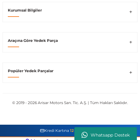
Kurumsal Bilgiler
Vito W639
shi
X-Class W470
Araçına Göre Yedek Parça
t
Popüler Yedek Parçalar
e
© 2019 - 2026 Arisar Motors San. Tic. A.Ş. | Tüm Hakları Saklıdır.
Kredi Kartına
12 Taksit İmkanı
Whatsapp Destek