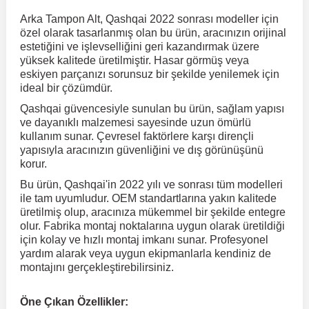
Arka Tampon Alt, Qashqai 2022 sonrası modeller için
özel olarak tasarlanmış olan bu ürün, aracınızın orijinal
r
ç Aksesuarlar
ış Aksesuarlar
e Siren
aj & Şanzıman
Volkswagen Multivan
Corsa E 2014-2019
Audi TT
Suburban 2015-2020
Galaxy
Latitude
GLA Serisi W156
X7 Serisi
C6
Freemont
Pilot
Getz
Stonic
MX-6
NX Coupe
Peugeot 4007
Toyota Prius
Volvo XC60
estetiğini ve işlevselliğini geri kazandırmak üzere
yüksek kalitede üretilmiştir. Hasar görmüş veya
eskiyen parçanızı sorunsuz bir şekilde yenilemek için
ve Kolçak Aparatları
pağı ve Ayna Sinyalleri
ar
ör
aim
Volkswagen Passat
Corsa F 2019 ve Sonrası
Tahoe 2000-2006
Grand C-Max
Master
GLA Serisi X156
Z Serisi
C8
Fullback
S2000
Grand Santa Fe
Venga
RX-8
Pathfinder
Peugeot 4008
Toyota Proace City
Volvo XC70
ideal bir çözümdür.
Qashqai güvencesiyle sunulan bu ürün, sağlam yapısı
ve dayanıklı malzemesi sayesinde uzun ömürlü
 Kılıf ve Yastık
apakları
esuarları
ve Parçaları
rünler
Volkswagen Polo
Crossland
TrailBlazer 2011 ve Sonrası
Ka
Megane 1 1995-2003
GLB Serisi X247
Cactus
Kartal
ZR-V
H1
XCeed
XC-3
Patrol
Peugeot 405
Toyota RAV4
Volvo XC90
kullanım sunar. Çevresel faktörlere karşı dirençli
yapısıyla aracınızın güvenliğini ve dış görünüşünü
korur.
ıtası
ı ve Parçaları
istemi
Volkswagen Scirocco
Crossland X
Trax 2013-2022
Kuga
Megane 2 2002-2008
GLC Serisi X243
Dispatch
Linea
H100
Primastar
Peugeot 406
Toyota Tacoma
Bu ürün, Qashqai'in 2022 yılı ve sonrası tüm modelleri
ile tam uyumludur. OEM standartlarına yakın kalitede
üretilmiş olup, aracınıza mükemmel bir şekilde entegre
o
gaj Ve Ara Atkı
şpiyel
mbası ve Parçaları
Volkswagen Sharan
Frontera
Trax 2023 ve Sonrası
Mondeo
Megane 3 2008-2016
GLC Serisi X253
DS4
Marea
H350
Primera
Peugeot 407
Toyota Venza
olur. Fabrika montaj noktalarına uygun olarak üretildiği
için kolay ve hızlı montaj imkanı sunar. Profesyonel
yardım alarak veya uygun ekipmanlarla kendiniz de
su
sesuarları
Plaka, Bagaj Lambası
it
Volkswagen T-Cross
Grandland
Mustang
Megane 4 2016-2024
GLE Coupe Serisi C292
DS5
Mirafiori
i10
Pulsar
Peugeot 5008
Toyota Verso
montajını gerçekleştirebilirsiniz.
 Dış Trim Parçaları
Volkswagen T-Roc
Grandland X
Puma
Modus
GLE Serisi W166
DS7
Palio
i20
Qashqai
Peugeot 508
Toyota Yaris
Öne Çıkan Özellikler: