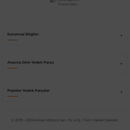
Vito W639
shi
X-Class W470
Kurumsal Bilgiler
Araçına Göre Yedek Parça
t
e
Popüler Yedek Parçalar
© 2019 - 2026 Arisar Motors San. Tic. A.Ş. | Tüm Hakları Saklıdır.