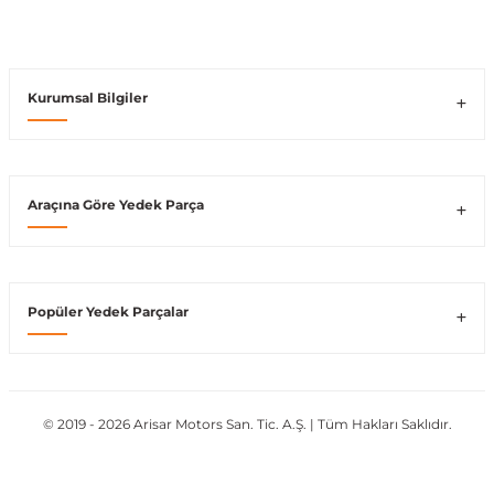
Vito W639
Kurumsal Bilgiler
shi
X-Class W470
Araçına Göre Yedek Parça
t
Popüler Yedek Parçalar
e
© 2019 - 2026 Arisar Motors San. Tic. A.Ş. | Tüm Hakları Saklıdır.