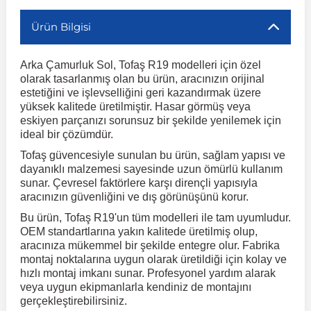
Ürün Bilgisi
r
ç Aksesuarlar
ış Aksesuarlar
e Siren
aj & Şanzıman
Volkswagen Multivan
Corsa E 2014-2019
Audi TT
Suburban 2015-2020
Galaxy
Latitude
GLA Serisi W156
X7 Serisi
C6
Freemont
Pilot
Getz
Stonic
MX-6
NX Coupe
Peugeot 4007
Toyota Prius
Volvo XC60
Arka Çamurluk Sol, Tofaş R19 modelleri için özel
olarak tasarlanmış olan bu ürün, aracınızın orijinal
ve Kolçak Aparatları
pağı ve Ayna Sinyalleri
ar
ör
aim
Volkswagen Passat
Corsa F 2019 ve Sonrası
Tahoe 2000-2006
Grand C-Max
Master
GLA Serisi X156
Z Serisi
C8
Fullback
S2000
Grand Santa Fe
Venga
RX-8
Pathfinder
Peugeot 4008
Toyota Proace City
Volvo XC70
estetiğini ve işlevselliğini geri kazandırmak üzere
yüksek kalitede üretilmiştir. Hasar görmüş veya
eskiyen parçanızı sorunsuz bir şekilde yenilemek için
 Kılıf ve Yastık
apakları
esuarları
ve Parçaları
rünler
Volkswagen Polo
Crossland
TrailBlazer 2011 ve Sonrası
Ka
Megane 1 1995-2003
GLB Serisi X247
Cactus
Kartal
ZR-V
H1
XCeed
XC-3
Patrol
Peugeot 405
Toyota RAV4
Volvo XC90
ideal bir çözümdür.
Tofaş güvencesiyle sunulan bu ürün, sağlam yapısı ve
dayanıklı malzemesi sayesinde uzun ömürlü kullanım
ıtası
ı ve Parçaları
istemi
Volkswagen Scirocco
Crossland X
Trax 2013-2022
Kuga
Megane 2 2002-2008
GLC Serisi X243
Dispatch
Linea
H100
Primastar
Peugeot 406
Toyota Tacoma
sunar. Çevresel faktörlere karşı dirençli yapısıyla
aracınızın güvenliğini ve dış görünüşünü korur.
o
gaj Ve Ara Atkı
şpiyel
mbası ve Parçaları
Volkswagen Sharan
Frontera
Trax 2023 ve Sonrası
Mondeo
Megane 3 2008-2016
GLC Serisi X253
DS4
Marea
H350
Primera
Peugeot 407
Toyota Venza
Bu ürün, Tofaş R19'un tüm modelleri ile tam uyumludur.
OEM standartlarına yakın kalitede üretilmiş olup,
aracınıza mükemmel bir şekilde entegre olur. Fabrika
su
sesuarları
Plaka, Bagaj Lambası
it
montaj noktalarına uygun olarak üretildiği için kolay ve
Volkswagen T-Cross
Grandland
Mustang
Megane 4 2016-2024
GLE Coupe Serisi C292
DS5
Mirafiori
i10
Pulsar
Peugeot 5008
Toyota Verso
hızlı montaj imkanı sunar. Profesyonel yardım alarak
veya uygun ekipmanlarla kendiniz de montajını
gerçekleştirebilirsiniz.
 Dış Trim Parçaları
Volkswagen T-Roc
Grandland X
Puma
Modus
GLE Serisi W166
DS7
Palio
i20
Qashqai
Peugeot 508
Toyota Yaris