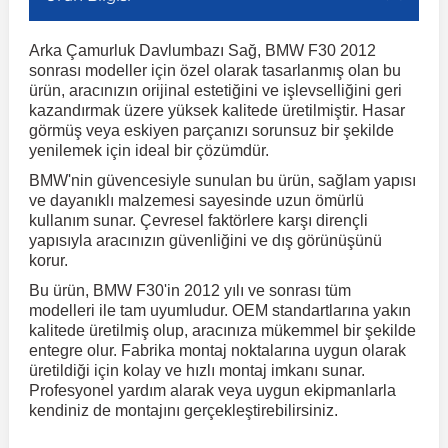
Arka Çamurluk Davlumbazı Sağ, BMW F30 2012
r
ç Aksesuarlar
ış Aksesuarlar
e Siren
aj & Şanzıman
Volkswagen Multivan
Corsa E 2014-2019
Audi TT
Suburban 2015-2020
Galaxy
Latitude
GLA Serisi W156
X7 Serisi
C6
Freemont
Pilot
Getz
Stonic
MX-6
NX Coupe
Peugeot 4007
Toyota Prius
Volvo XC60
sonrası modeller için özel olarak tasarlanmış olan bu
ürün, aracınızın orijinal estetiğini ve işlevselliğini geri
kazandırmak üzere yüksek kalitede üretilmiştir. Hasar
ve Kolçak Aparatları
pağı ve Ayna Sinyalleri
ar
ör
aim
Volkswagen Passat
Corsa F 2019 ve Sonrası
Tahoe 2000-2006
Grand C-Max
Master
GLA Serisi X156
Z Serisi
C8
Fullback
S2000
Grand Santa Fe
Venga
RX-8
Pathfinder
Peugeot 4008
Toyota Proace City
Volvo XC70
görmüş veya eskiyen parçanızı sorunsuz bir şekilde
yenilemek için ideal bir çözümdür.
BMW'nin güvencesiyle sunulan bu ürün, sağlam yapısı
 Kılıf ve Yastık
apakları
esuarları
ve Parçaları
rünler
Volkswagen Polo
Crossland
TrailBlazer 2011 ve Sonrası
Ka
Megane 1 1995-2003
GLB Serisi X247
Cactus
Kartal
ZR-V
H1
XCeed
XC-3
Patrol
Peugeot 405
Toyota RAV4
Volvo XC90
ve dayanıklı malzemesi sayesinde uzun ömürlü
kullanım sunar. Çevresel faktörlere karşı dirençli
yapısıyla aracınızın güvenliğini ve dış görünüşünü
ıtası
ı ve Parçaları
istemi
Volkswagen Scirocco
Crossland X
Trax 2013-2022
Kuga
Megane 2 2002-2008
GLC Serisi X243
Dispatch
Linea
H100
Primastar
Peugeot 406
Toyota Tacoma
korur.
Bu ürün, BMW F30'in 2012 yılı ve sonrası tüm
o
gaj Ve Ara Atkı
şpiyel
mbası ve Parçaları
modelleri ile tam uyumludur. OEM standartlarına yakın
Volkswagen Sharan
Frontera
Trax 2023 ve Sonrası
Mondeo
Megane 3 2008-2016
GLC Serisi X253
DS4
Marea
H350
Primera
Peugeot 407
Toyota Venza
kalitede üretilmiş olup, aracınıza mükemmel bir şekilde
entegre olur. Fabrika montaj noktalarına uygun olarak
üretildiği için kolay ve hızlı montaj imkanı sunar.
su
sesuarları
Plaka, Bagaj Lambası
it
Volkswagen T-Cross
Grandland
Mustang
Megane 4 2016-2024
GLE Coupe Serisi C292
DS5
Mirafiori
i10
Pulsar
Peugeot 5008
Toyota Verso
Profesyonel yardım alarak veya uygun ekipmanlarla
kendiniz de montajını gerçekleştirebilirsiniz.
 Dış Trim Parçaları
Volkswagen T-Roc
Grandland X
Puma
Modus
GLE Serisi W166
DS7
Palio
i20
Qashqai
Peugeot 508
Toyota Yaris