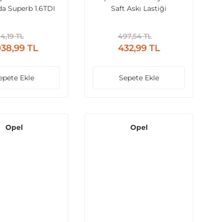
a Superb 1.6TDI
Saft Askı Lastiği
2009 ve Sonrası
GR Borusu
94,19 TL
497,54 TL
038,99 TL
432,99 TL
epete Ekle
Sepete Ekle
Opel
Opel