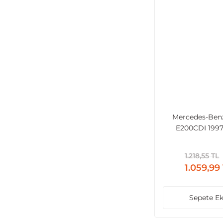
Mercedes-Ben
E200CDI 1997
Uyumlu Şaft Askıs
1.218,55 TL
1.059,99
Sepete Ek