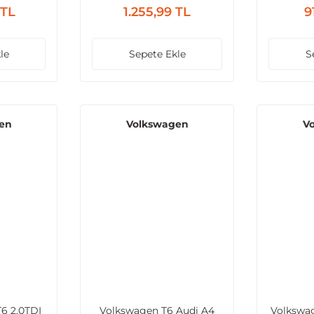
 TL
1.255,99 TL
9
le
Sepete Ekle
S
en
Volkswagen
V
6 2.0TDI
Volkswagen T6 Audi A4
Volkswag