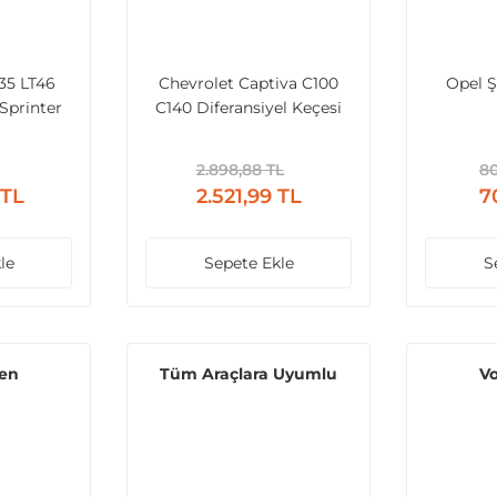
35 LT46
Chevrolet Captiva C100
Opel Ş
Sprinter
C140 Diferansiyel Keçesi
ift Teker
Kutusu
2.898,88 TL
80
 TL
2.521,99 TL
7
le
Sepete Ekle
S
en
Tüm Araçlara Uyumlu
V