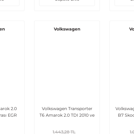
en
Volkswagen
V
rok 2.0
Volkswagen Transporter
Volkswag
rası EGR
T6 Amarok 2.0 TDI 2010 ve
B7 Skod
Sonrası EGR Borusu
2.0TDI 
E
1.443,28 TL
1.