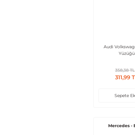
Audi Volkswag
Yüzüğü
358,38 TL
311,99 
Sepete Ek
Mercedes -