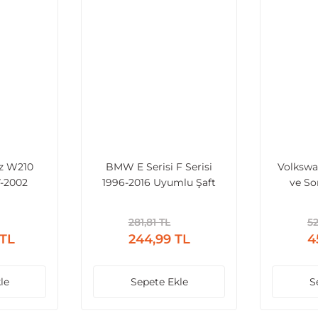
z W210
BMW E Serisi F Serisi
Volkswa
-2002
1996-2016 Uyumlu Şaft
ve So
ı Bilyalı
Askı Rulmanı
281,81 TL
52
 TL
244,99 TL
4
le
Sepete Ekle
S