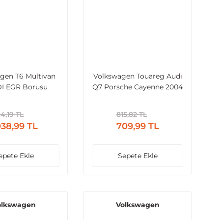
gen T6 Multivan
Volkswagen Touareg Audi
DI EGR Borusu
Q7 Porsche Cayenne 2004
ve Sonrası Uyumlu Şaft
Askısı
94,19 TL
815,82 TL
038,99 TL
709,99 TL
epete Ekle
Sepete Ekle
olkswagen
Volkswagen