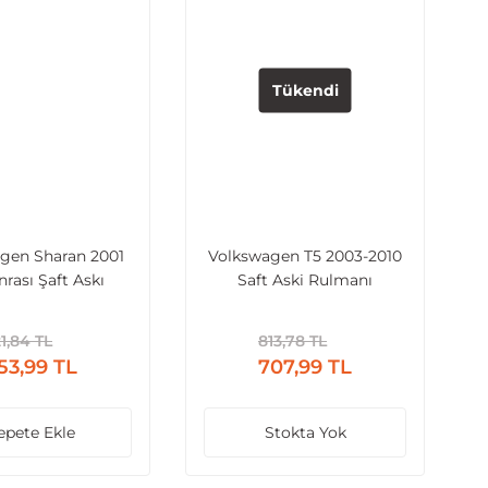
Tükendi
gen Sharan 2001
Volkswagen T5 2003-2010
nrası Şaft Askı
Saft Aski Rulmanı
Rulmanı
1,84 TL
813,78 TL
53,99 TL
707,99 TL
epete Ekle
Stokta Yok