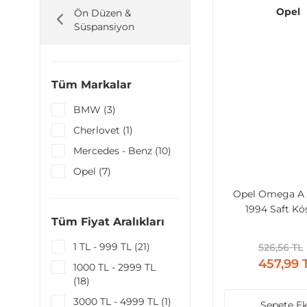
Opel
Ön Düzen &
Süspansiyon
Tüm Markalar
BMW (3)
Cherlovet (1)
Mercedes - Benz (10)
Opel (7)
Tüm Araçlara
Opel Omega A 
Uyumlu (1)
1994 Saft Köş
Tüm Fiyat Aralıkları
Volkswagen (19)
1 TL - 999 TL (21)
526,56 TL
457,99 
1000 TL - 2999 TL
(18)
3000 TL - 4999 TL (1)
Sepete Ek