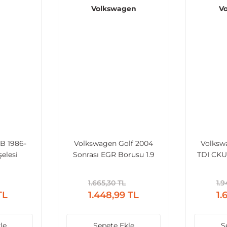
Volkswagen
V
B 1986-
Volkswagen Golf 2004
Volkswa
elesi
Sonrası EGR Borusu 1.9
TDI CKU
TDI (BLS, BKC, BXE)
Bo
1.665,30 TL
1.9
TL
1.448,99 TL
1.
le
Sepete Ekle
S