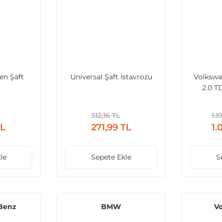
en Şaft
Universal Şaft İstаvrozu
Volkswa
2.0 T
312,16 TL
1.1
TL
271,99 TL
1.
le
Sepete Ekle
S
 Benz
BMW
V