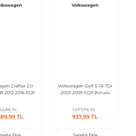
olkswagen
Volkswagen
gen Crafter 2.0
Volkswagen Golf 5 1.6 TDI
B 2012-2016 EGR
2003-2009 EGR Borusu
rusu Metal
42,88 TL
1.077,76 TL
689,99 TL
937,99 TL
epete Ekle
Sepete Ekle