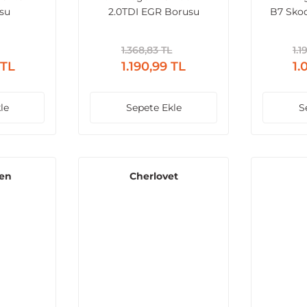
su
2.0TDI EGR Borusu
B7 Skod
2.0TDI 
E
1.368,83 TL
1.1
 TL
1.190,99 TL
1.
le
Sepete Ekle
S
en
Cherlovet