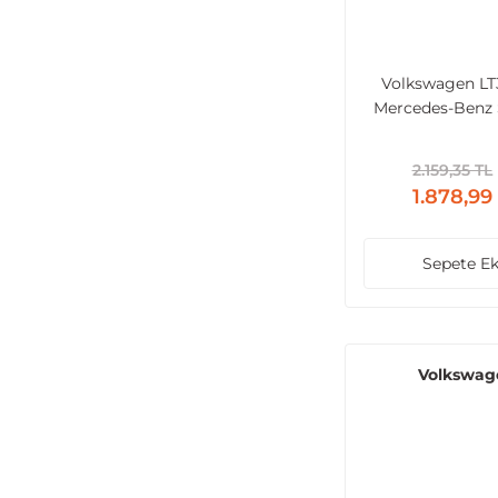
Volkswagen LT
Mercedes-Benz 
1996 ve Sonrası Ç
Diferansiyel 
2.159,35 TL
1.878,99
Sepete Ek
Volkswag