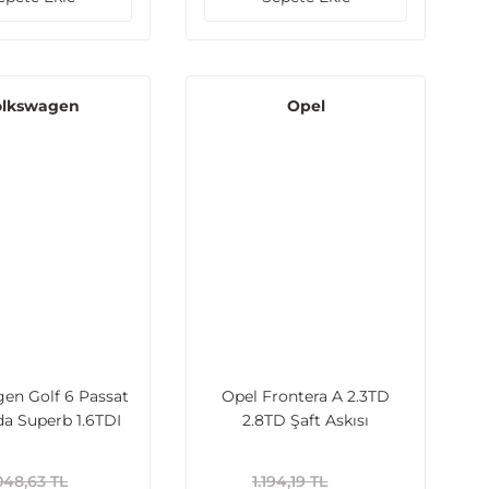
olkswagen
Opel
en Golf 6 Passat
Opel Frontera A 2.3TD
a Superb 1.6TDI
2.8TD Şaft Askısı
2009 ve Sonrası
GR Borusu
048,63 TL
1.194,19 TL