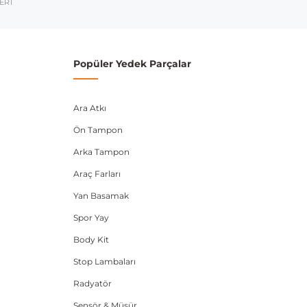
umarası veya şasi numarası ile uyumluluğu kontrol
ERİ
Popüler Yedek Parçalar
Ara Atkı
Ön Tampon
Arka Tampon
Araç Farları
Yan Basamak
Spor Yay
Body Kit
Stop Lambaları
Radyatör
Sensör & Müşür