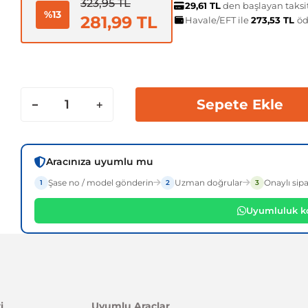
323,95 TL
29,61 TL
den başlayan taksit
%13
281,99 TL
Havale/EFT ile
273,53 TL
öd
Sepete Ekle
Aracınıza uyumlu mu
Şase no / model gönderin
Uzman doğrular
Onaylı sipa
1
2
3
Uyumluluk ko
i
Uyumlu Araçlar