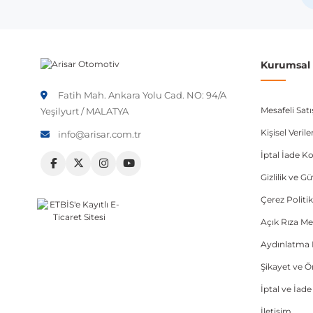
Not:
Araç üreticileri aynı model yılı içerisinde farklı 
etmeniz önerilir.
Kurumsal B
Fatih Mah. Ankara Yolu Cad. NO: 94/A
Mesafeli Sat
Yeşilyurt / MALATYA
Kişisel Veri
info@arisar.com.tr
İptal İade Ko
Gizlilik ve G
Çerez Politik
Açık Rıza Me
Aydınlatma 
Şikayet ve 
İptal ve İad
İletişim