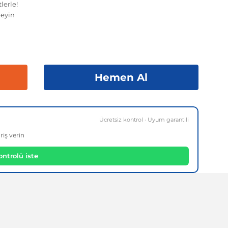
lerle!
eyin
Hemen Al
Ücretsiz kontrol · Uyum garantili
riş verin
ntrolü iste