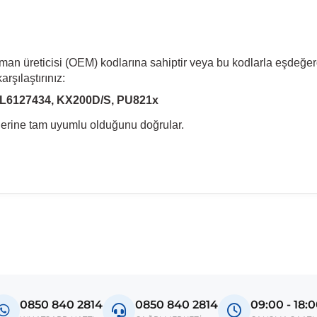
pman üreticisi (OEM) kodlarına sahiptir veya bu kodlarla eşdeğer
rşılaştırınız:
 7L6127434, KX200D/S, PU821x
llerine tam uyumlu olduğunu doğrular.
madan önce ürün görsellerini ve OEM numaralarını aracınız ile karşılaşt
Model
Touareg 7L
0850 840 2814
0850 840 2814
09:00 - 18: