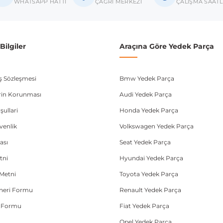
donanım ve kasa tipleri kullanabilmektedir. Sipariş vermeden önce OEM n
WHATSAPP HATTI
ÇAĞRI MERKEZİ
ÇALIŞMA SAATL
ilgiler
Araçına Göre Yedek Parça
ış Sözleşmesi
Bmw Yedek Parça
lerin Korunması
Audi Yedek Parça
şullari
Honda Yedek Parça
üvenlik
Volkswagen Yedek Parça
ası
Seat Yedek Parça
tni
Hyundai Yedek Parça
Metni
Toyota Yedek Parça
Öneri Formu
Renault Yedek Parça
e Formu
Fiat Yedek Parça
Opel Yedek Parça