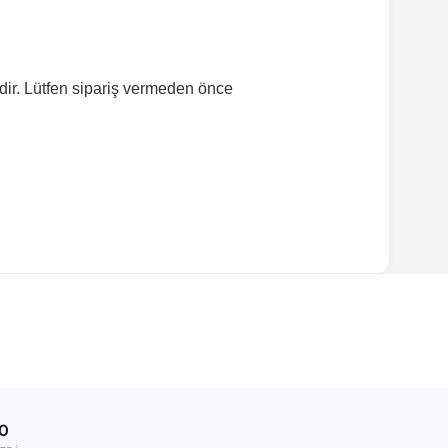
dir. Lütfen sipariş vermeden önce
ırmanız tavsiye edilir.
Model Yılı
2002-2010
00