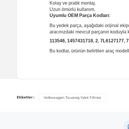
Kolay ve pratik montaj.
Uzun ömürlü kullanım.
Uyumlu OEM Parça Kodları:
Bu yedek parça, aşağıdaki orijinal eki
aracınızdaki mevcut parçanın koduyla ka
113546, 1457431718, 2, 7L6127177,
Bu kodlar, ürünün belirtilen araç mode
Uyumlu Araç Modelleri
Bu ürün aşağıdaki araç modelleri ile uyumludur. Satın al
Etiketler :
Volkswagen Touareg Yakıt Filtresi
Marka
Volkswagen