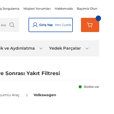
iş Sorgulama
Müşteri Yorumları
Hakkımızda
Bayimiz Olun
Giriş Yap
Yeni Üyelik
ik ve Aydınlatma
Yedek Parçalar
 Sonrası Yakıt Filtresi
Stokta var
yumlu Araç
Volkswagen