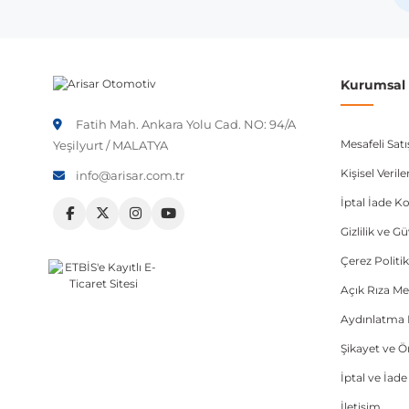
Kurumsal B
Fatih Mah. Ankara Yolu Cad. NO: 94/A
Mesafeli Sat
Yeşilyurt / MALATYA
Kişisel Veri
info@arisar.com.tr
İptal İade Ko
Gizlilik ve G
Çerez Politik
Açık Rıza Me
Aydınlatma 
Şikayet ve 
İptal ve İad
İletişim