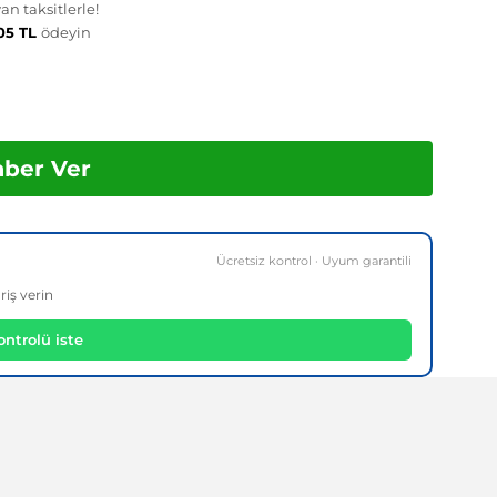
n taksitlerle!
,05 TL
ödeyin
aber Ver
Ücretsiz kontrol · Uyum garantili
riş verin
ntrolü iste