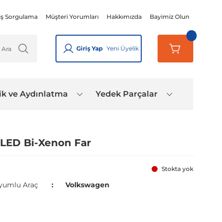
iş Sorgulama
Müşteri Yorumları
Hakkımızda
Bayimiz Olun
Giriş Yap
Yeni Üyelik
ik ve Aydınlatma
Yedek Parçalar
 LED Bi-Xenon Far
Stokta yok
yumlu Araç
Volkswagen