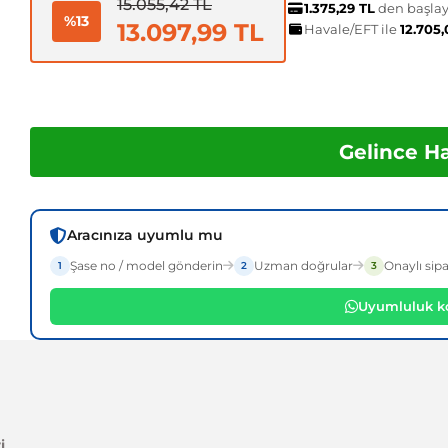
15.055,42 TL
1.375,29 TL
den başlaya
%13
13.097,99 TL
Havale/EFT ile
12.705
Gelince H
Aracınıza uyumlu mu
Şase no / model gönderin
Uzman doğrular
Onaylı sipa
1
2
3
Uyumluluk ko
i