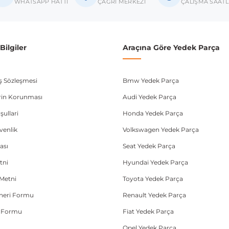
WHATSAPP HATTI
ÇAĞRI MERKEZİ
ÇALIŞMA SAATL
ilgiler
Araçına Göre Yedek Parça
ış Sözleşmesi
Bmw Yedek Parça
lerin Korunması
Audi Yedek Parça
şullari
Honda Yedek Parça
üvenlik
Volkswagen Yedek Parça
ası
Seat Yedek Parça
tni
Hyundai Yedek Parça
Metni
Toyota Yedek Parça
Öneri Formu
Renault Yedek Parça
e Formu
Fiat Yedek Parça
Opel Yedek Parça