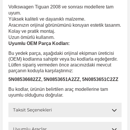
Volkswagen Tiguan 2008 ve sonrası modellere tam
uyum.
 Koruma
Volkswagen Taigo
İnsignia
Ranger
R 12
GLK Serisi X204
Jumper
Panda
i30
Skystar
Peugeot 607
Yüksek kaliteli ve dayanıklı malzeme.
Aracınızın orijinal görünümünü koruyan estetik tasarım.
Kolay ve pratik montaj.
Volkswagen Teramont
Kadett
Raptor
R 19
GLS Serisi X167
Jumpy
Punto
İ40
Sunny
Peugeot Bipper
Uzun ömürlü kullanım.
Uyumlu OEM Parça Kodları:
Takozu
Volkswagen Tiguan
Meriva
S-Max
R 9-11
Metris
Nemo
Scudo
İoniq
Terrano
Peugeot Boxer
Bu yedek parça, aşağıdaki orijinal ekipman üreticisi
(OEM) kodlarına sahiptir veya bu kodlarla eşdeğerdir.
Lütfen sipariş vermeden önce aracınızdaki mevcut
aza
Volkswagen Touareg
Mokka
Taunus
Safrane
ML Serisi W164
Saxo
Sedici
İx35
X-Trail
Peugeot Expert
parçanın koduyla karşılaştırınız:
5N08536682ZZ, 5N0853651A2ZZ, 5N0853651C2ZZ
i
en & Süspansiyon
Volkswagen Touran
Movano
Transit
Scenic
S Serisi W221
Spacetourer
Siena
İx45
Peugeot Partner
Bu kodlar, ürünün belirtilen araç modellerine tam
uyumlu olduğunu doğrular.
Volkswagen Transporter
Omega
Symbol
S Serisi W222
Xantia
Stilo
Kona
Peugeot RCZ
Taksit Seçenekleri
 & Müşür
Volkswagen Volt
Tigra
Taliant
S Serisi W223
Xsara
Talento
Lavita
Peugeot Rifter
Uyumlu Araçlar