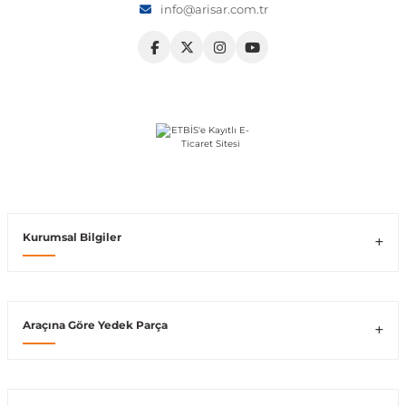
info@arisar.com.tr
Vito W639
shi
X-Class W470
t
Kurumsal Bilgiler
e
Araçına Göre Yedek Parça