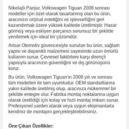
Nikelajlı Panjur, Volkswagen Tiguan 2008 sonrası
modeller için özel olarak tasarlanmış olan bu ürün,
r
ç Aksesuarlar
ış Aksesuarlar
e Siren
aj & Şanzıman
Volkswagen Multivan
Corsa E 2014-2019
Audi TT
Suburban 2015-2020
Galaxy
Latitude
GLA Serisi W156
X7 Serisi
C6
Freemont
Pilot
Getz
Stonic
MX-6
NX Coupe
Peugeot 4007
Toyota Prius
Volvo XC60
aracınızın orijinal estetiğini ve işlevselliğini geri
kazandırmak üzere yüksek kalitede üretilmiştir. Hasar
görmüş veya eskiyen parçanızı sorunsuz bir şekilde
ve Kolçak Aparatları
pağı ve Ayna Sinyalleri
ar
ör
aim
Volkswagen Passat
Corsa F 2019 ve Sonrası
Tahoe 2000-2006
Grand C-Max
Master
GLA Serisi X156
Z Serisi
C8
Fullback
S2000
Grand Santa Fe
Venga
RX-8
Pathfinder
Peugeot 4008
Toyota Proace City
Volvo XC70
yenilemek için ideal bir çözümdür.
Arisar Otomotiv güvencesiyle sunulan bu ürün, sağlam
yapısı ve dayanıklı malzemesi sayesinde uzun ömürlü
 Kılıf ve Yastık
apakları
esuarları
ve Parçaları
rünler
Volkswagen Polo
Crossland
TrailBlazer 2011 ve Sonrası
Ka
Megane 1 1995-2003
GLB Serisi X247
Cactus
Kartal
ZR-V
H1
XCeed
XC-3
Patrol
Peugeot 405
Toyota RAV4
Volvo XC90
kullanım sunar. Çevresel faktörlere karşı dirençli
yapısıyla aracınızın güvenliğini ve dış görünüşünü
korur.
ıtası
ı ve Parçaları
istemi
Volkswagen Scirocco
Crossland X
Trax 2013-2022
Kuga
Megane 2 2002-2008
GLC Serisi X243
Dispatch
Linea
H100
Primastar
Peugeot 406
Toyota Tacoma
Bu ürün, Volkswagen Tiguan'ın 2008 yılı ve sonrası
tüm modelleri ile tam uyumludur. OEM standartlarına
yakın kalitede üretilmiş olup, aracınıza mükemmel bir
o
gaj Ve Ara Atkı
şpiyel
mbası ve Parçaları
Volkswagen Sharan
Frontera
Trax 2023 ve Sonrası
Mondeo
Megane 3 2008-2016
GLC Serisi X253
DS4
Marea
H350
Primera
Peugeot 407
Toyota Venza
şekilde entegre olur. Fabrika montaj noktalarına uygun
olarak üretildiği için kolay ve hızlı montaj imkanı sunar.
Profesyonel yardım alarak veya uygun ekipmanlarla
su
sesuarları
Plaka, Bagaj Lambası
it
Volkswagen T-Cross
Grandland
Mustang
Megane 4 2016-2024
GLE Coupe Serisi C292
DS5
Mirafiori
i10
Pulsar
Peugeot 5008
Toyota Verso
kendiniz de montajını gerçekleştirebilirsiniz.
 Dış Trim Parçaları
Volkswagen T-Roc
Grandland X
Puma
Modus
GLE Serisi W166
DS7
Palio
i20
Qashqai
Peugeot 508
Toyota Yaris
Öne Çıkan Özellikler: