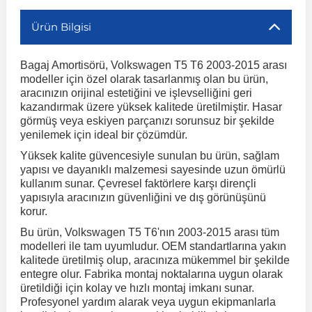
Ürün Bilgisi
r
ç Aksesuarlar
ış Aksesuarlar
e Siren
aj & Şanzıman
Volkswagen Multivan
Corsa E 2014-2019
Audi TT
Suburban 2015-2020
Galaxy
Latitude
GLA Serisi W156
X7 Serisi
C6
Freemont
Pilot
Getz
Stonic
MX-6
NX Coupe
Peugeot 4007
Toyota Prius
Volvo XC60
Bagaj Amortisörü, Volkswagen T5 T6 2003-2015 arası
modeller için özel olarak tasarlanmış olan bu ürün,
ve Kolçak Aparatları
pağı ve Ayna Sinyalleri
ar
ör
aim
Volkswagen Passat
Corsa F 2019 ve Sonrası
Tahoe 2000-2006
Grand C-Max
Master
GLA Serisi X156
Z Serisi
C8
Fullback
S2000
Grand Santa Fe
Venga
RX-8
Pathfinder
Peugeot 4008
Toyota Proace City
Volvo XC70
aracınızın orijinal estetiğini ve işlevselliğini geri
kazandırmak üzere yüksek kalitede üretilmiştir. Hasar
görmüş veya eskiyen parçanızı sorunsuz bir şekilde
 Kılıf ve Yastık
apakları
esuarları
ve Parçaları
rünler
Volkswagen Polo
Crossland
TrailBlazer 2011 ve Sonrası
Ka
Megane 1 1995-2003
GLB Serisi X247
Cactus
Kartal
ZR-V
H1
XCeed
XC-3
Patrol
Peugeot 405
Toyota RAV4
Volvo XC90
yenilemek için ideal bir çözümdür.
Yüksek kalite güvencesiyle sunulan bu ürün, sağlam
yapısı ve dayanıklı malzemesi sayesinde uzun ömürlü
ıtası
ı ve Parçaları
istemi
Volkswagen Scirocco
Crossland X
Trax 2013-2022
Kuga
Megane 2 2002-2008
GLC Serisi X243
Dispatch
Linea
H100
Primastar
Peugeot 406
Toyota Tacoma
kullanım sunar. Çevresel faktörlere karşı dirençli
yapısıyla aracınızın güvenliğini ve dış görünüşünü
korur.
o
gaj Ve Ara Atkı
şpiyel
mbası ve Parçaları
Volkswagen Sharan
Frontera
Trax 2023 ve Sonrası
Mondeo
Megane 3 2008-2016
GLC Serisi X253
DS4
Marea
H350
Primera
Peugeot 407
Toyota Venza
Bu ürün, Volkswagen T5 T6'nın 2003-2015 arası tüm
modelleri ile tam uyumludur. OEM standartlarına yakın
su
sesuarları
Plaka, Bagaj Lambası
it
kalitede üretilmiş olup, aracınıza mükemmel bir şekilde
Volkswagen T-Cross
Grandland
Mustang
Megane 4 2016-2024
GLE Coupe Serisi C292
DS5
Mirafiori
i10
Pulsar
Peugeot 5008
Toyota Verso
entegre olur. Fabrika montaj noktalarına uygun olarak
üretildiği için kolay ve hızlı montaj imkanı sunar.
Profesyonel yardım alarak veya uygun ekipmanlarla
 Dış Trim Parçaları
Volkswagen T-Roc
Grandland X
Puma
Modus
GLE Serisi W166
DS7
Palio
i20
Qashqai
Peugeot 508
Toyota Yaris