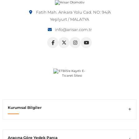
Vito W639
Fatih Mah. Ankara Yolu Cad. NO: 94/A
Yeşilyurt / MALATYA
info@arisar.com.tr
shi
X-Class W470
t
e
Kurumsal Bilgiler
Araçına Göre Yedek Parça