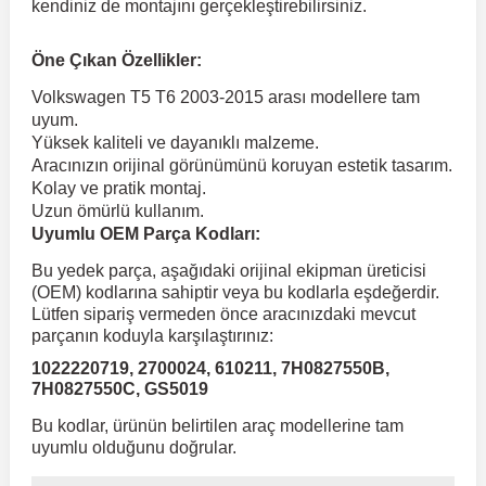
kendiniz de montajını gerçekleştirebilirsiniz.
 Koruma
Volkswagen Taigo
İnsignia
Ranger
R 12
GLK Serisi X204
Jumper
Panda
i30
Skystar
Peugeot 607
Öne Çıkan Özellikler:
Volkswagen T5 T6 2003-2015 arası modellere tam
uyum.
Volkswagen Teramont
Kadett
Raptor
R 19
GLS Serisi X167
Jumpy
Punto
İ40
Sunny
Peugeot Bipper
Yüksek kaliteli ve dayanıklı malzeme.
Aracınızın orijinal görünümünü koruyan estetik tasarım.
Kolay ve pratik montaj.
Takozu
Volkswagen Tiguan
Meriva
S-Max
R 9-11
Metris
Nemo
Scudo
İoniq
Terrano
Peugeot Boxer
Uzun ömürlü kullanım.
Uyumlu OEM Parça Kodları:
aza
Volkswagen Touareg
Mokka
Taunus
Safrane
ML Serisi W164
Saxo
Sedici
İx35
X-Trail
Peugeot Expert
Bu yedek parça, aşağıdaki orijinal ekipman üreticisi
(OEM) kodlarına sahiptir veya bu kodlarla eşdeğerdir.
Lütfen sipariş vermeden önce aracınızdaki mevcut
i
en & Süspansiyon
Volkswagen Touran
Movano
Transit
Scenic
S Serisi W221
Spacetourer
Siena
İx45
Peugeot Partner
parçanın koduyla karşılaştırınız:
1022220719, 2700024, 610211, 7H0827550B,
7H0827550C, GS5019
Volkswagen Transporter
Omega
Symbol
S Serisi W222
Xantia
Stilo
Kona
Peugeot RCZ
Bu kodlar, ürünün belirtilen araç modellerine tam
uyumlu olduğunu doğrular.
 & Müşür
Volkswagen Volt
Tigra
Taliant
S Serisi W223
Xsara
Talento
Lavita
Peugeot Rifter