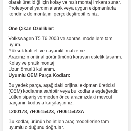
olarak üretildiği için kolay ve hızlı montaj imkanı sunar.
Profesyonel yardım alarak veya uygun ekipmanlarla
kendiniz de montajını gerçekleştirebilirsiniz.
 Koruma
Volkswagen Taigo
İnsignia
Ranger
R 12
GLK Serisi X204
Jumper
Panda
i30
Skystar
Peugeot 607
Öne Çıkan Özellikler:
Volkswagen Teramont
Kadett
Raptor
R 19
GLS Serisi X167
Jumpy
Punto
İ40
Sunny
Peugeot Bipper
Volkswagen T5 T6 2003 ve sonrası modellere tam
uyum.
Yüksek kaliteli ve dayanıklı malzeme.
Takozu
Volkswagen Tiguan
Meriva
S-Max
R 9-11
Metris
Nemo
Scudo
İoniq
Terrano
Peugeot Boxer
Aracınızın orijinal görünümünü koruyan estetik tasarım.
Kolay ve pratik montaj.
Uzun ömürlü kullanım.
aza
Volkswagen Touareg
Mokka
Taunus
Safrane
ML Serisi W164
Saxo
Sedici
İx35
X-Trail
Peugeot Expert
Uyumlu OEM Parça Kodları:
Bu yedek parça, aşağıdaki orijinal ekipman üreticisi
i
en & Süspansiyon
Volkswagen Touran
Movano
Transit
Scenic
S Serisi W221
Spacetourer
Siena
İx45
Peugeot Partner
(OEM) kodlarına sahiptir veya bu kodlarla eşdeğerdir.
Lütfen sipariş vermeden önce aracınızdaki mevcut
parçanın koduyla karşılaştırınız:
Volkswagen Transporter
Omega
Symbol
S Serisi W222
Xantia
Stilo
Kona
Peugeot RCZ
1200178, 7H0615423, 7H0615423A
Bu kodlar, ürünün belirtilen araç modellerine tam
 & Müşür
Volkswagen Volt
Tigra
Taliant
S Serisi W223
Xsara
Talento
Lavita
Peugeot Rifter
uyumlu olduğunu doğrular.