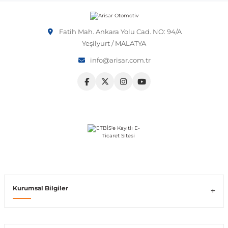
etmeniz önerilir.
Vito W639
Fatih Mah. Ankara Yolu Cad. NO: 94/A
Yeşilyurt / MALATYA
shi
X-Class W470
info@arisar.com.tr
t
e
Kurumsal Bilgiler