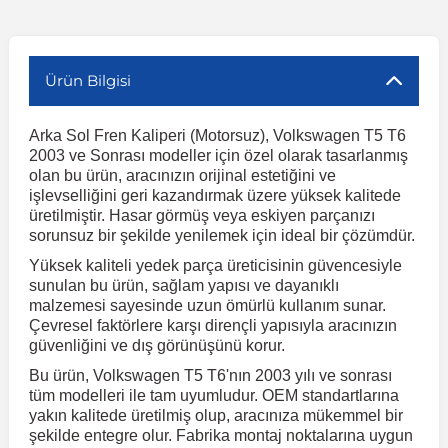
r
ç Aksesuarlar
ış Aksesuarlar
e Siren
aj & Şanzıman
Volkswagen Multivan
Corsa E 2014-2019
Audi TT
Suburban 2015-2020
Galaxy
Latitude
GLA Serisi W156
X7 Serisi
C6
Freemont
Pilot
Getz
Stonic
MX-6
NX Coupe
Peugeot 4007
Toyota Prius
Volvo XC60
Ürün Bilgisi
ve Kolçak Aparatları
pağı ve Ayna Sinyalleri
ar
ör
aim
Volkswagen Passat
Corsa F 2019 ve Sonrası
Tahoe 2000-2006
Grand C-Max
Master
GLA Serisi X156
Z Serisi
C8
Fullback
S2000
Grand Santa Fe
Venga
RX-8
Pathfinder
Peugeot 4008
Toyota Proace City
Volvo XC70
Arka Sol Fren Kaliperi (Motorsuz), Volkswagen T5 T6
2003 ve Sonrası modeller için özel olarak tasarlanmış
olan bu ürün, aracınızın orijinal estetiğini ve
 Kılıf ve Yastık
apakları
esuarları
ve Parçaları
rünler
Volkswagen Polo
Crossland
TrailBlazer 2011 ve Sonrası
Ka
Megane 1 1995-2003
GLB Serisi X247
Cactus
Kartal
ZR-V
H1
XCeed
XC-3
Patrol
Peugeot 405
Toyota RAV4
Volvo XC90
işlevselliğini geri kazandırmak üzere yüksek kalitede
üretilmiştir. Hasar görmüş veya eskiyen parçanızı
sorunsuz bir şekilde yenilemek için ideal bir çözümdür.
ıtası
ı ve Parçaları
istemi
Volkswagen Scirocco
Crossland X
Trax 2013-2022
Kuga
Megane 2 2002-2008
GLC Serisi X243
Dispatch
Linea
H100
Primastar
Peugeot 406
Toyota Tacoma
Yüksek kaliteli yedek parça üreticisinin güvencesiyle
sunulan bu ürün, sağlam yapısı ve dayanıklı
malzemesi sayesinde uzun ömürlü kullanım sunar.
o
gaj Ve Ara Atkı
şpiyel
mbası ve Parçaları
Volkswagen Sharan
Frontera
Trax 2023 ve Sonrası
Mondeo
Megane 3 2008-2016
GLC Serisi X253
DS4
Marea
H350
Primera
Peugeot 407
Toyota Venza
Çevresel faktörlere karşı dirençli yapısıyla aracınızın
güvenliğini ve dış görünüşünü korur.
su
sesuarları
Plaka, Bagaj Lambası
it
Volkswagen T-Cross
Grandland
Mustang
Megane 4 2016-2024
GLE Coupe Serisi C292
DS5
Mirafiori
i10
Pulsar
Peugeot 5008
Toyota Verso
Bu ürün, Volkswagen T5 T6'nın 2003 yılı ve sonrası
tüm modelleri ile tam uyumludur. OEM standartlarına
yakın kalitede üretilmiş olup, aracınıza mükemmel bir
şekilde entegre olur. Fabrika montaj noktalarına uygun
 Dış Trim Parçaları
Volkswagen T-Roc
Grandland X
Puma
Modus
GLE Serisi W166
DS7
Palio
i20
Qashqai
Peugeot 508
Toyota Yaris