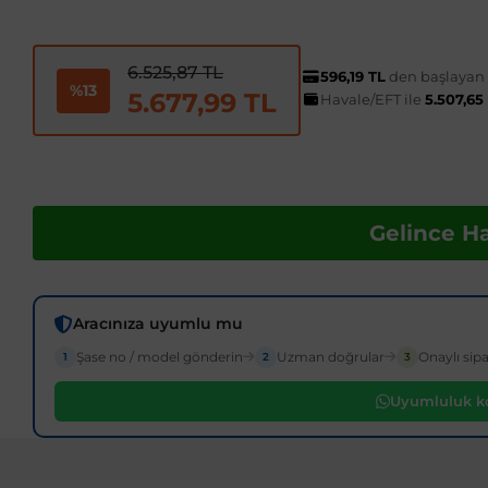
6.525,87 TL
596,19 TL
den başlayan t
%13
5.677,99 TL
Havale/EFT ile
5.507,65
Gelince H
Aracınıza uyumlu mu
Şase no / model gönderin
Uzman doğrular
Onaylı sipa
1
2
3
Uyumluluk ko