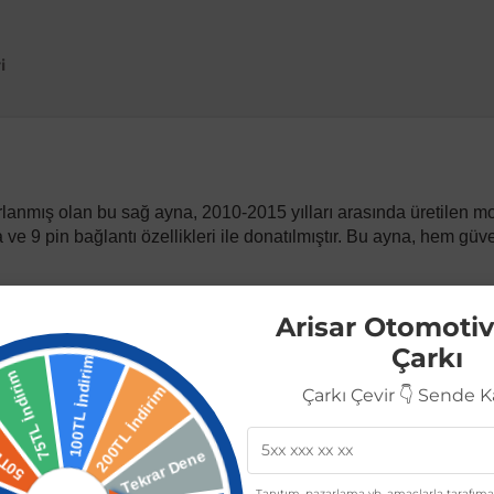
i
rlanmış olan bu sağ ayna, 2010-2015 yılları arasında üretilen mo
a ve 9 pin bağlantı özellikleri ile donatılmıştır. Bu ayna, hem güve
Arisar Otomotiv
Çarkı
Çarkı Çevir 👇 Sende 
2015 yılları arasında üretilen tüm modellerle uyumludur. Mont
Tanıtım, pazarlama vb. amaçlarla tarafıma 