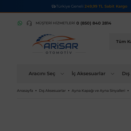
Türkiye Geneli
249,99 TL Sabit Kargo
0 (850) 840 2814
MÜŞTERİ HİZMETLERİ
OTOMOTIV
Aracını Seç
İç Aksesuarlar
Dış
Anasayfa
Dış Aksesuarlar
Ayna Kapağı ve Ayna Sinyalleri