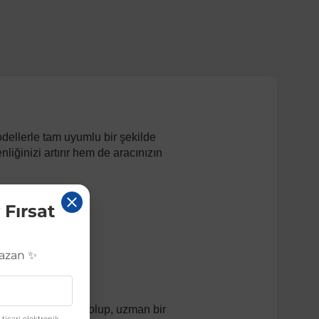
dellerle tam uyumlu bir şekilde
nliğinizi artırır hem de aracınızın
 Fırsat
Kazan ✨
ajı oldukça basit olup, uzman bir
ticari elektronik