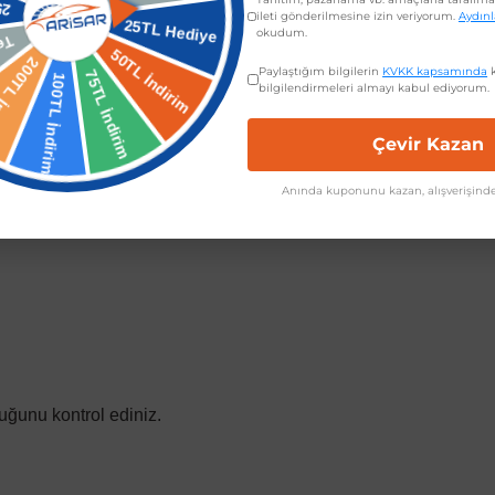
tedir. Kullanım sırasında, elektrikli katlanma ve ısıtma fonksiyonl
ileti gönderilmesine izin veriyorum.
Aydın
okudum.
Paylaştığım bilgilerin
KVKK kapsamında
k
bilgilendirmeleri almayı kabul ediyorum.
Çevir Kazan
Anında kuponunu kazan, alışverişinde
uğunu kontrol ediniz.