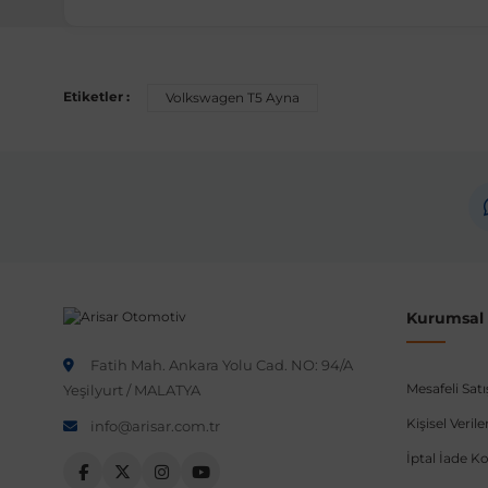
Etiketler :
Volkswagen T5 Ayna
Kurumsal B
Fatih Mah. Ankara Yolu Cad. NO: 94/A
Mesafeli Sat
Yeşilyurt / MALATYA
Kişisel Veri
info@arisar.com.tr
İptal İade Ko