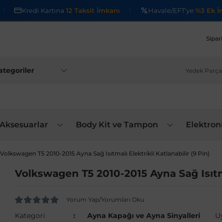
Kredi Kartına
12 Taksit İmkanı
Havale/EFT'ye
%3 Ek İ
Sipar
 Aksesuarlar
Body Kit ve Tampon
Elektron
Volkswagen T5 2010-2015 Ayna Sağ Isıtmalı Elektrikli Katlanabilir (9 Pin)
Volkswagen T5 2010-2015 Ayna Sağ Isıtmal
Yorum Yap/Yorumları Oku
Kategori
Ayna Kapağı ve Ayna Sinyalleri
U