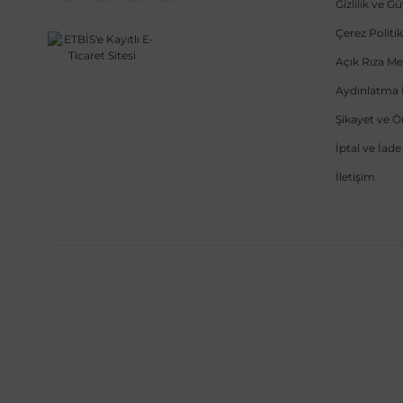
Gizlilik ve G
Çerez Politik
Açık Rıza Me
Aydınlatma 
Şikayet ve 
İptal ve İad
İletişim