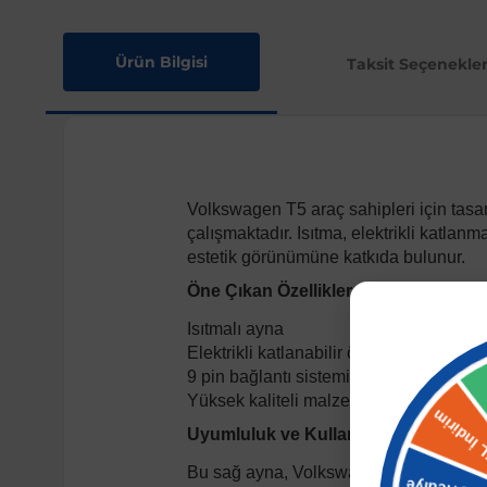
Ürün Bilgisi
Taksit Seçenekler
Volkswagen T5 araç sahipleri için tasa
çalışmaktadır. Isıtma, elektrikli katlanm
estetik görünümüne katkıda bulunur.
Öne Çıkan Özellikler
Isıtmalı ayna
Elektrikli katlanabilir özellik
9 pin bağlantı sistemi
Yüksek kaliteli malzeme
Uyumluluk ve Kullanım
Bu sağ ayna, Volkswagen T5 (7HB) 2010-