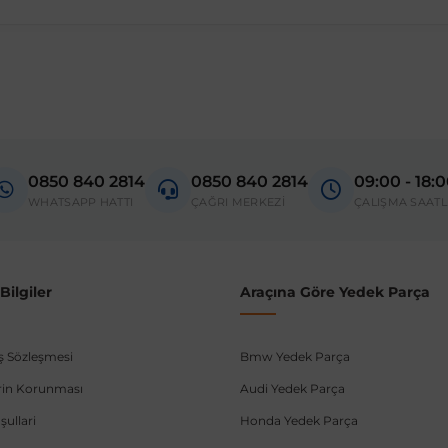
0850 840 2814
0850 840 2814
09:00 - 18:
WHATSAPP HATTI
ÇAĞRI MERKEZİ
ÇALIŞMA SAATL
ilgiler
Araçına Göre Yedek Parça
ış Sözleşmesi
Bmw Yedek Parça
lerin Korunması
Audi Yedek Parça
şullari
Honda Yedek Parça