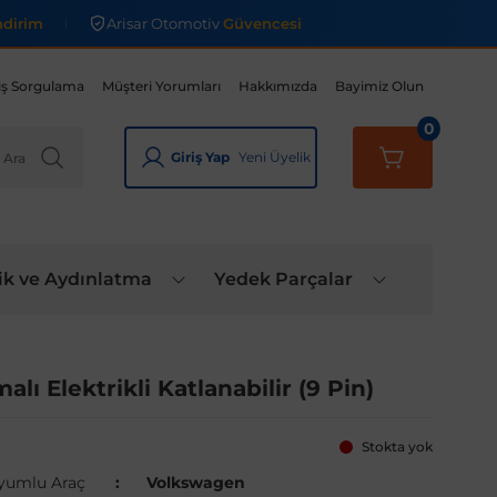
ndirim
Arisar Otomotiv
Güvencesi
iş Sorgulama
Müşteri Yorumları
Hakkımızda
Bayimiz Olun
0
Giriş Yap
Yeni Üyelik
ik ve Aydınlatma
Yedek Parçalar
ı Elektrikli Katlanabilir (9 Pin)
Stokta yok
yumlu Araç
Volkswagen