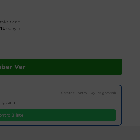
aksitlerle!
 TL
ödeyin
aber Ver
Ücretsiz kontrol · Uyum garantili
riş verin
ntrolü iste