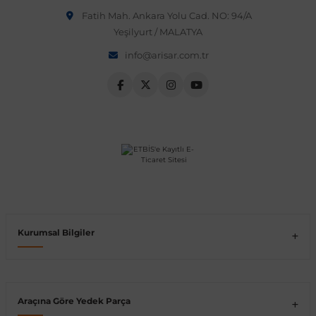
Fatih Mah. Ankara Yolu Cad. NO: 94/A
Vito W639
Yeşilyurt / MALATYA
info@arisar.com.tr
shi
X-Class W470
t
e
Kurumsal Bilgiler
Araçına Göre Yedek Parça