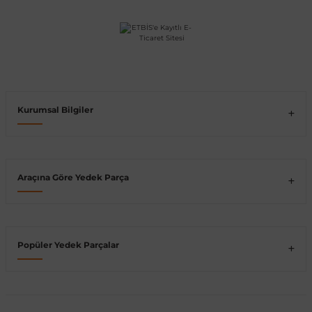
Vito W639
shi
X-Class W470
Kurumsal Bilgiler
t
Araçına Göre Yedek Parça
e
Popüler Yedek Parçalar