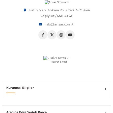
Vito W639
Fatih Mah. Ankara Yolu Cad. NO: 94/A
Yeşilyurt / MALATYA
info@arisar.com.tr
shi
X-Class W470
t
e
Kurumsal Bilgiler
Araçına Göre Yedek Parça