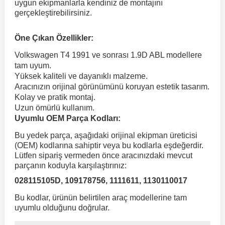
uygun ekipmanlarla kendiniz de montajını
gerçekleştirebilirsiniz.
 Koruma
Volkswagen Taigo
İnsignia
Ranger
R 12
GLK Serisi X204
Jumper
Panda
i30
Skystar
Peugeot 607
Öne Çıkan Özellikler:
Volkswagen T4 1991 ve sonrası 1.9D ABL modellere
Volkswagen Teramont
Kadett
Raptor
R 19
GLS Serisi X167
Jumpy
Punto
İ40
Sunny
Peugeot Bipper
tam uyum.
Yüksek kaliteli ve dayanıklı malzeme.
Aracınızın orijinal görünümünü koruyan estetik tasarım.
Takozu
Volkswagen Tiguan
Meriva
S-Max
R 9-11
Metris
Nemo
Scudo
İoniq
Terrano
Peugeot Boxer
Kolay ve pratik montaj.
Uzun ömürlü kullanım.
Uyumlu OEM Parça Kodları:
aza
Volkswagen Touareg
Mokka
Taunus
Safrane
ML Serisi W164
Saxo
Sedici
İx35
X-Trail
Peugeot Expert
Bu yedek parça, aşağıdaki orijinal ekipman üreticisi
(OEM) kodlarına sahiptir veya bu kodlarla eşdeğerdir.
i
en & Süspansiyon
Volkswagen Touran
Movano
Transit
Scenic
S Serisi W221
Spacetourer
Siena
İx45
Peugeot Partner
Lütfen sipariş vermeden önce aracınızdaki mevcut
parçanın koduyla karşılaştırınız:
028115105D, 109178756, 1111611, 1130110017
Volkswagen Transporter
Omega
Symbol
S Serisi W222
Xantia
Stilo
Kona
Peugeot RCZ
Bu kodlar, ürünün belirtilen araç modellerine tam
uyumlu olduğunu doğrular.
 & Müşür
Volkswagen Volt
Tigra
Taliant
S Serisi W223
Xsara
Talento
Lavita
Peugeot Rifter