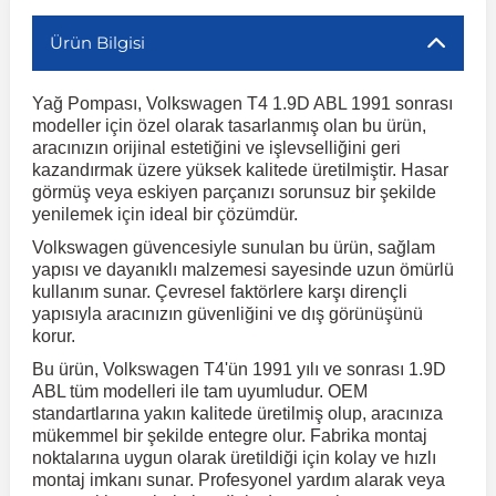
Ürün Bilgisi
r
ç Aksesuarlar
ış Aksesuarlar
e Siren
aj & Şanzıman
Volkswagen Multivan
Corsa E 2014-2019
Audi TT
Suburban 2015-2020
Galaxy
Latitude
GLA Serisi W156
X7 Serisi
C6
Freemont
Pilot
Getz
Stonic
MX-6
NX Coupe
Peugeot 4007
Toyota Prius
Volvo XC60
Yağ Pompası, Volkswagen T4 1.9D ABL 1991 sonrası
modeller için özel olarak tasarlanmış olan bu ürün,
ve Kolçak Aparatları
pağı ve Ayna Sinyalleri
ar
ör
aim
Volkswagen Passat
Corsa F 2019 ve Sonrası
Tahoe 2000-2006
Grand C-Max
Master
GLA Serisi X156
Z Serisi
C8
Fullback
S2000
Grand Santa Fe
Venga
RX-8
Pathfinder
Peugeot 4008
Toyota Proace City
Volvo XC70
aracınızın orijinal estetiğini ve işlevselliğini geri
kazandırmak üzere yüksek kalitede üretilmiştir. Hasar
görmüş veya eskiyen parçanızı sorunsuz bir şekilde
 Kılıf ve Yastık
apakları
esuarları
ve Parçaları
rünler
Volkswagen Polo
Crossland
TrailBlazer 2011 ve Sonrası
Ka
Megane 1 1995-2003
GLB Serisi X247
Cactus
Kartal
ZR-V
H1
XCeed
XC-3
Patrol
Peugeot 405
Toyota RAV4
Volvo XC90
yenilemek için ideal bir çözümdür.
Volkswagen güvencesiyle sunulan bu ürün, sağlam
yapısı ve dayanıklı malzemesi sayesinde uzun ömürlü
ıtası
ı ve Parçaları
istemi
Volkswagen Scirocco
Crossland X
Trax 2013-2022
Kuga
Megane 2 2002-2008
GLC Serisi X243
Dispatch
Linea
H100
Primastar
Peugeot 406
Toyota Tacoma
kullanım sunar. Çevresel faktörlere karşı dirençli
yapısıyla aracınızın güvenliğini ve dış görünüşünü
korur.
o
gaj Ve Ara Atkı
şpiyel
mbası ve Parçaları
Volkswagen Sharan
Frontera
Trax 2023 ve Sonrası
Mondeo
Megane 3 2008-2016
GLC Serisi X253
DS4
Marea
H350
Primera
Peugeot 407
Toyota Venza
Bu ürün, Volkswagen T4'ün 1991 yılı ve sonrası 1.9D
ABL tüm modelleri ile tam uyumludur. OEM
su
sesuarları
Plaka, Bagaj Lambası
it
standartlarına yakın kalitede üretilmiş olup, aracınıza
Volkswagen T-Cross
Grandland
Mustang
Megane 4 2016-2024
GLE Coupe Serisi C292
DS5
Mirafiori
i10
Pulsar
Peugeot 5008
Toyota Verso
mükemmel bir şekilde entegre olur. Fabrika montaj
noktalarına uygun olarak üretildiği için kolay ve hızlı
montaj imkanı sunar. Profesyonel yardım alarak veya
 Dış Trim Parçaları
Volkswagen T-Roc
Grandland X
Puma
Modus
GLE Serisi W166
DS7
Palio
i20
Qashqai
Peugeot 508
Toyota Yaris