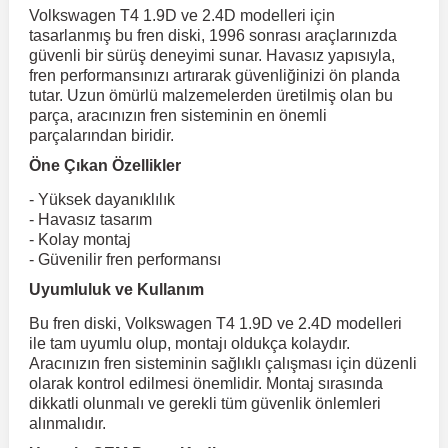
Volkswagen T4 1.9D ve 2.4D modelleri için
Kuga
Linea
H100
Dispatch
Primastar
Peugeot 406
Toyota Tacoma
GLC Serisi X243
Volkswagen 
Megane 2
TrailBlaz
tasarlanmış bu fren diski, 1996 sonrası araçlarınızda
Corsa F 2019 ve Sonrası
e Siren
Sonrası
güvenli bir sürüş deneyimi sunar. Havasız yapısıyla,
r
ç Aksesuarlar
ış Aksesuarlar
aj & Şanzıman
Audi TT
Volvo XC90
DS4
H350
Marea
Primera
Mondeo
Peugeot 407
Toyota Venza
GLC Serisi X253
Volkswagen 
Megane 3
fren performansınızı artırarak güvenliğinizi ön planda
tutar. Uzun ömürlü malzemelerden üretilmiş olan bu
Trax 2013-2022
eflektör
Crossland
parça, aracınızın fren sisteminin en önemli
i10
DS5
Pulsar
Mirafiori
Mustang
Toyota Verso
Peugeot 5008
Volkswagen 
Megane 4
GLE Coupe
ve Kolçak Aparatları
pağı ve Ayna Sinyalleri
ar
aim
parçalarından biridir.
Trax 2023 v
Sinyal ve Parçaları
Öne Çıkan Özellikler
Crossland X
i20
DS7
Palio
Puma
Modus
Qashqai
Toyota Yaris
Peugeot 508
GLE Serisi W16
Volkswagen T
Diğer Ürünler
Ayna Kapakları
 Kılıf ve Yastık
esuarları
- Yüksek dayanıklılık
Sis Farı ve Parçaları
i30
R 12
Panda
Jumper
Ranger
Skystar
Peugeot 607
GLK Serisi X204
Volkswagen Ta
- Havasız tasarım
Bagaj Çıtası
Frontera
istemi
- Kolay montaj
Stop Lambası ve
- Güvenilir fren performansı
Parçaları
İ40
R 19
Punto
Jumpy
Sunny
Raptor
Peugeot Bipper
GLS Serisi X167
Volkswage
gaj Ve Ara Atkı
Uyumluluk ve Kullanım
Grandland
o
şpiyel
Tavan, Plaka, Bagaj
İoniq
Nemo
Metris
Scudo
S-Max
R 9-11
Terrano
Peugeot Boxer
Volkswagen 
Bu fren diski, Volkswagen T4 1.9D ve 2.4D modelleri
Lambası
ile tam uyumlu olup, montajı oldukça kolaydır.
sesuarları
Grandland X
it
Aracınızın fren sisteminin sağlıklı çalışması için düzenli
İx35
Saxo
Sedici
X-Trail
Taunus
Safrane
Peugeot Expert
ML Serisi W164
Volkswagen
su
olarak kontrol edilmesi önemlidir. Montaj sırasında
dikkatli olunmalı ve gerekli tüm güvenlik önlemleri
İx45
Siena
Scenic
Transit
Spacetourer
S Serisi W221
Peugeot Partner
Volkswagen 
İnsignia
 Dış Trim Parçaları
alınmalıdır.