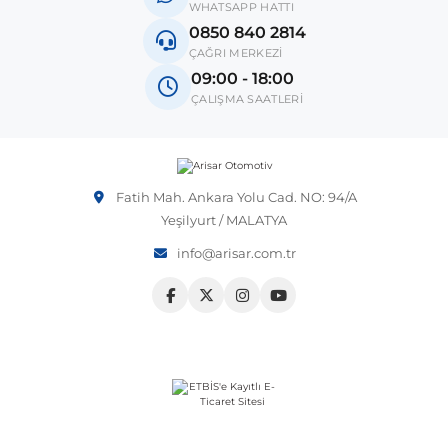
WHATSAPP HATTI
Vito W639
 Sistemleri
Vectra B 1995-2002
0850 840 2814
ÇAĞRI MERKEZİ
X-Class W470
09:00 - 18:00
 & Isıtma Sistemleri
Vectra C 2002-2010
ÇALIŞMA SAATLERİ
o
Vectra D 2009-2012
Fatih Mah. Ankara Yolu Cad. NO: 94/A
Vivaro
Yeşilyurt / MALATYA
over
ntifiriz
info@arisar.com.tr
Zafira
njeksiyon Sistemleri
ti