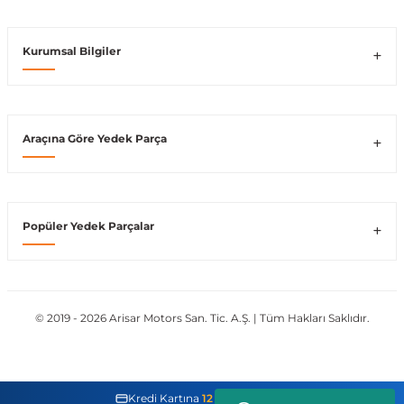
Kurumsal Bilgiler
shi
Araçına Göre Yedek Parça
t
Popüler Yedek Parçalar
e
© 2019 - 2026 Arisar Motors San. Tic. A.Ş. | Tüm Hakları Saklıdır.
Kredi Kartına
12 Taksit İmkanı