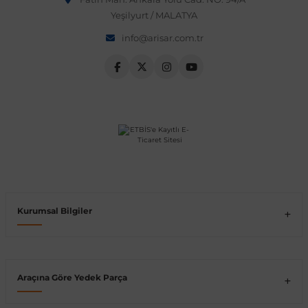
Yeşilyurt / MALATYA
Vito W639
info@arisar.com.tr
shi
X-Class W470
t
e
Kurumsal Bilgiler
Araçına Göre Yedek Parça